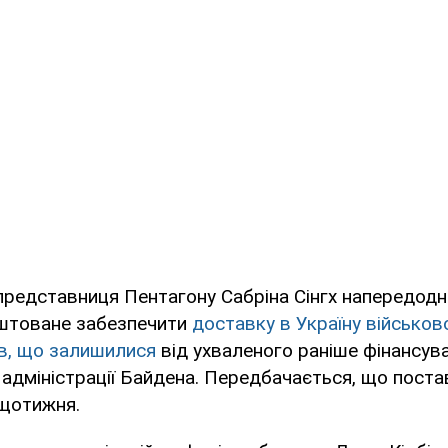
редставниця Пентагону Сабріна Сінгх напередодн
штоване забезпечити
доставку в Україну військов
ів, що залишилися
від ухваленого раніше фінансув
 адміністрації Байдена. Передбачається, що поста
щотижня.