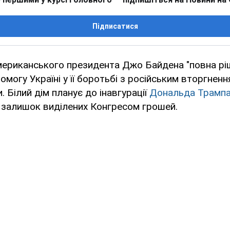
Підписатися
мериканського президента Джо Байдена "повна рі
могу Україні у її боротьбі з російським вторгнення
. Білий дім планує до інавгурації
Дональда Трамп
 залишок виділених Конгресом грошей.