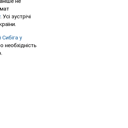
аніше не
рмат
у
. Усі зустрічі
раїни.
 Сибіга у
о необхідність
.