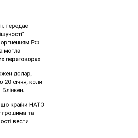
і, передає
ішучості"
торгненням РФ
на могла
их переговорах.
ожен долар,
 20 січня, коли
 Блінкен.
 що країни НАТО
у грошима та
ості вести