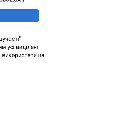
шучості"
м усі виділені
а
використати на