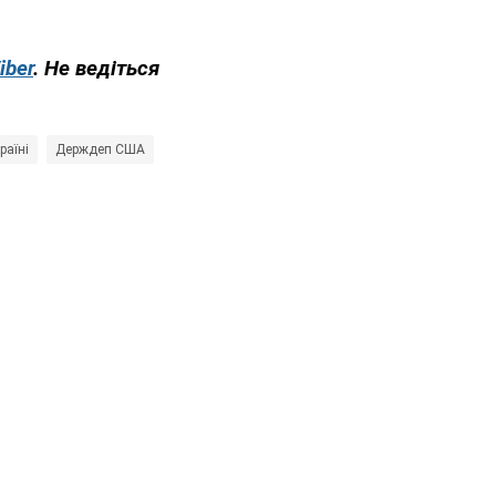
iber
. Не ведіться
раїні
Держдеп США
Білий дім
Ентоні Блінкен