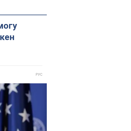
могу
нкен
РУС