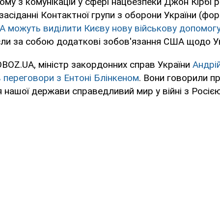
ому з комунікацій у сфері нацбезпеки Джон Кірбі р
 засіданні Контактної групи з оборони України (фо
 можуть виділити Києву нову військову допомог
сли за собою додаткові зобов'язання США щодо Ук
BOZ.UA, міністр закордонних справ України
Андрій
 переговори з Ентоні Блінкеном
. Вони говорили пр
 нашої держави справедливий мир у війні з Росією