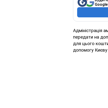
Google
Адміністрація а
передати на допо
для цього кошти
допомогу Києву