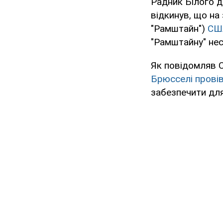
Радник Білого д
відкинув, що на
"Рамштайн")
США
"Рамштайну" не
Як повідомляв O
Брюсселі провів
забезпечити для