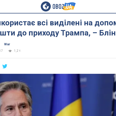
користає всі виділені на допо
ошти до приходу Трампа, – Блі
War
17
1,2 т.