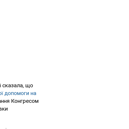
і сказала, що
ої допомоги на
ання Конгресом
вки