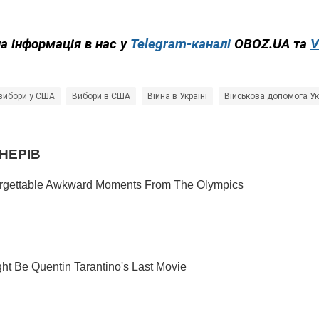
а інформація в нас у
Telegram-каналі
OBOZ.UA та
V
 вибори у США
Вибори в США
Війна в Україні
Військова допомога Ук