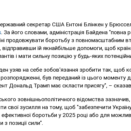
ержавний секретар США Ентоні Блінкен у Брюссел
s
. За його словами, адміністрація Байдена "повна р
їні продовжувати боротьбу з повномасштабним в
, відправивши їй якнайбільше допомоги, щоб краї
антів і мати сильну позицію у будь-яких потенційн
ен узяв на себе зобов'язання зробити так, щоб к
 розпорядженні, був переданий із цього моменту до
нт Дональд Трамп має скласти присягу", – сказав
ського зовнішньополітичного відомства зазначив,
и свої зусилля на тому, щоб "забезпечити Україн
ефективної боротьби у 2025 році або для можлив
 з позиції сили".