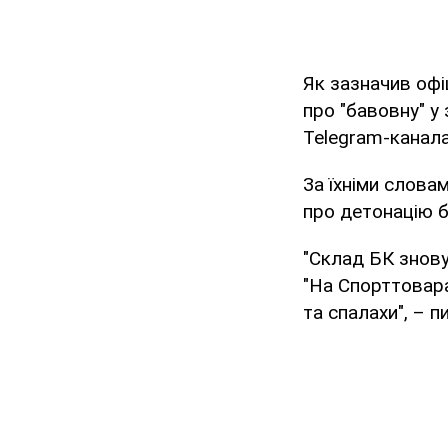
Як зазначив офі
про "бавовну" у
Telegram-канала
За їхніми слова
про детонацію б
"Склад БК знову
"На Спорттовара
та спалахи", – п