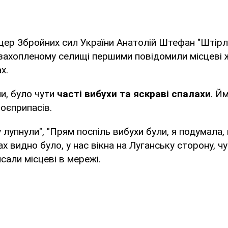
цер Збройних сил України Анатолій Штефан "Штірл
 захопленому селищі першими повідомили місцеві ж
х.
ми, було чути
часті вибухи та яскраві спалахи
. Й
оєприпасів.
 лупнули", "Прям поспіль вибухи були, я подумала,
х видно було, у нас вікна на Луганську сторону, чу
исали місцеві в мережі.