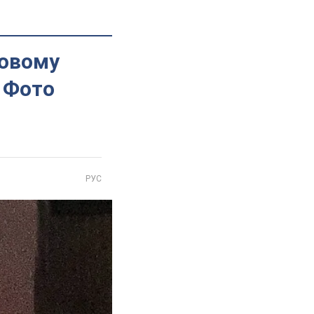
ковому
 Фото
РУС