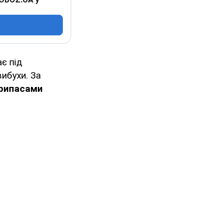
ає під
ибухи. За
припасами