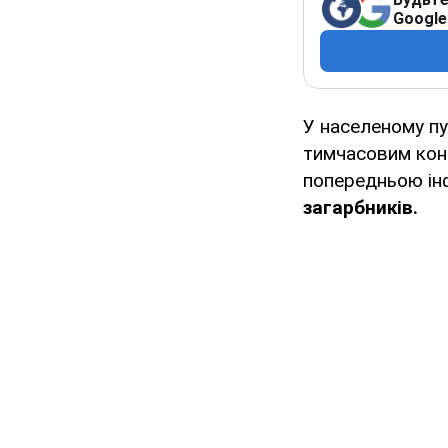
Google
У населеному п
тимчасовим конт
попередньою ін
загарбників.