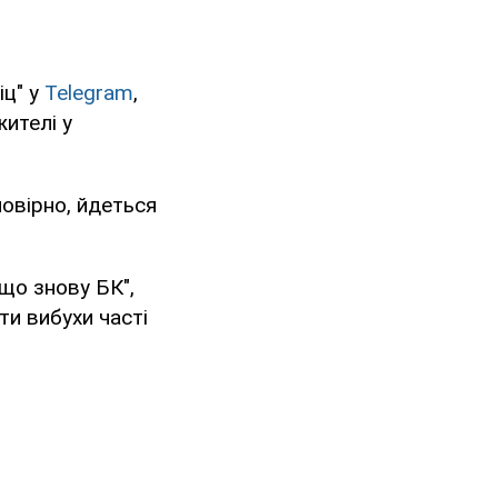
іц" у
Telegram
,
ителі у
мовірно, йдеться
 що знову БК",
ти вибухи часті