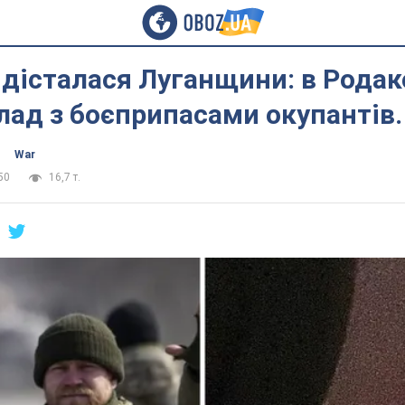
 дісталася Луганщини: в Рода
лад з боєприпасами окупантів.
War
50
16,7 т.