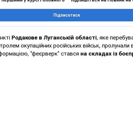
Підписатися
ункті
Родакове в Луганській області
, яке перебув
ролем окупаційних російських військ, пролунали в
формацією, "феєрверк" стався
на складах із боє