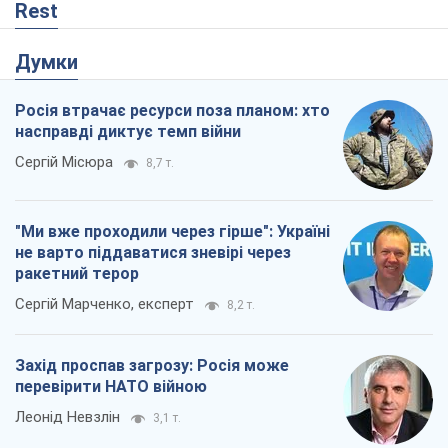
Rest
Думки
Росія втрачає ресурси поза планом: хто
насправді диктує темп війни
Сергій Місюра
8,7 т.
"Ми вже проходили через гірше": Україні
не варто піддаватися зневірі через
ракетний терор
Сергій Марченко, експерт
8,2 т.
Захід проспав загрозу: Росія може
перевірити НАТО війною
Леонід Невзлін
3,1 т.