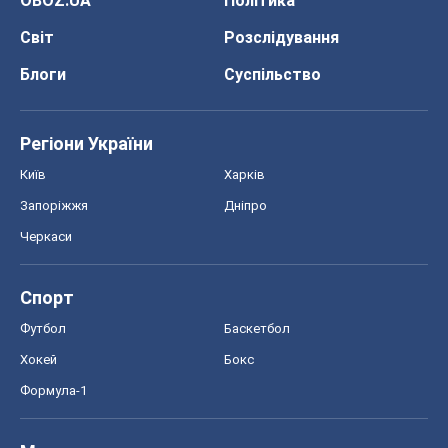
OBOZ.UA
Політика
Світ
Розслідування
Блоги
Суспільство
Регіони України
Київ
Харків
Запоріжжя
Дніпро
Черкаси
Спорт
Футбол
Баскетбол
Хокей
Бокс
Формула-1