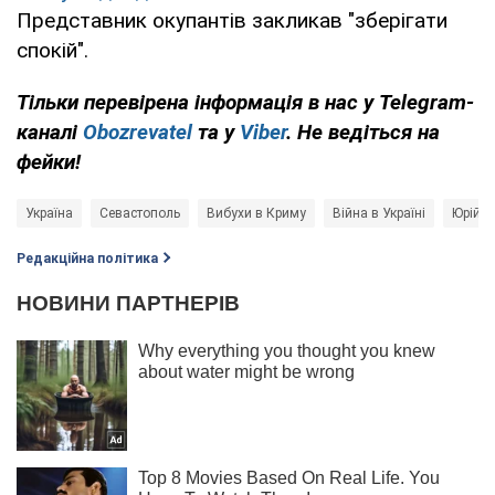
Представник окупантів закликав "зберігати
спокій".
Тільки перевірена інформація в нас у Telegram-
каналі
Obozrevatel
та у
Viber
. Не ведіться на
фейки!
Україна
Севастополь
Вибухи в Криму
Війна в Україні
Юрій І
Редакційна політика