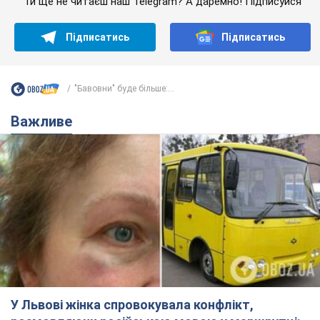
Ти ще не читаєш наш Telegram? А даремно! Підписуйся
Підписатись
Підписатись
"Бавовни" буде більше:...
Важливе
У Львові жінка спровокувала конфлікт,