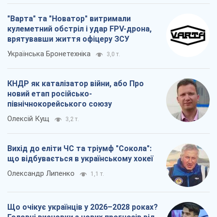
"Варта" та "Новатор" витримали
кулеметний обстріл і удар FPV-дрона,
врятувавши життя офіцеру ЗСУ
Українська Бронетехніка
3,0 т.
КНДР як каталізатор війни, або Про
новий етап російсько-
північнокорейського союзу
Олексій Кущ
3,2 т.
Вихід до еліти ЧС та тріумф "Сокола":
що відбувається в українському хокеї
Олександр Липенко
1,1 т.
Що очікує українців у 2026–2028 роках?