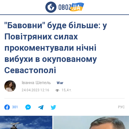
"Бавовни" буде більше: у
Повітряних силах
прокоментували нічні
вибухи в окупованому
Севастополі
Іванна Шепель
War
24.04.2023 12:16
15,4 т.
301
РУС