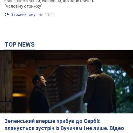
зовнішності жінки, сказавши, що вона носить
"чоловічу стрижку"
3 години тому
13,7 т.
TOP NEWS
Зеленський вперше прибув до Сербії:
планується зустріч із Вучичем і не лише. Відео