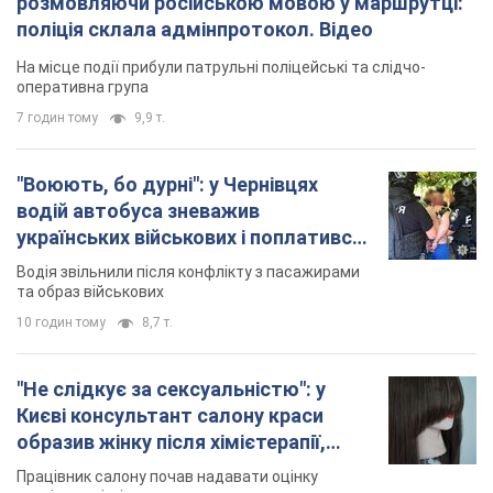
розмовляючи російською мовою у маршрутці:
поліція склала адмінпротокол. Відео
На місце події прибули патрульні поліцейські та слідчо-
оперативна група
7 годин тому
9,9 т.
"Воюють, бо дурні": у Чернівцях
водій автобуса зневажив
українських військових і поплатився.
Відео
Водія звільнили після конфлікту з пасажирами
та образ військових
10 годин тому
8,7 т.
"Не слідкує за сексуальністю": у
Києві консультант салону краси
образив жінку після хімієтерапії,
розгорівся скандал. Фото
Працівник салону почав надавати оцінку