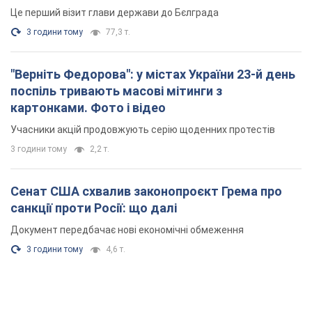
Це перший візит глави держави до Бєлграда
3 години тому
77,3 т.
"Верніть Федорова": у містах України 23-й день
поспіль тривають масові мітинги з
картонками. Фото і відео
Учасники акцій продовжують серію щоденних протестів
3 години тому
2,2 т.
Сенат США схвалив законопроєкт Грема про
санкції проти Росії: що далі
Документ передбачає нові економічні обмеження
3 години тому
4,6 т.