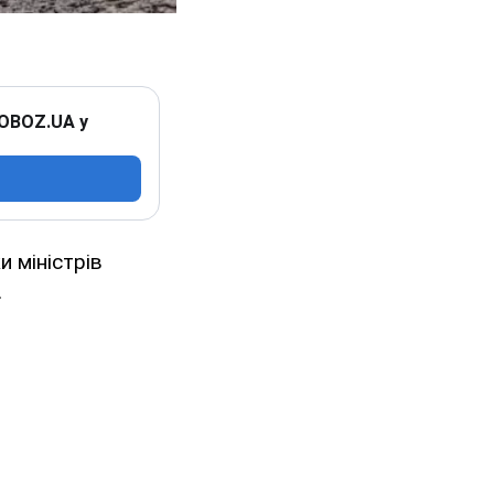
 OBOZ.UA у
и міністрів
.