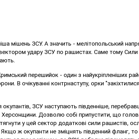
ніша мішень ЗСУ. А значить - мелітопольський нап
 вектором удару ЗСУ по рашистах. Саме тому Сили
пають.
римський перешийок - один з найукріпленіших рай
рони. В очікуванні контрнаступу, орки "закіхтилися
 окупантів, ЗСУ наступають південніше, перебравш
і Херсонщини. Дозволю собі припустити, що голов
ідтягнути у цей сектор додаткові сили рашистів, ос
. Якщо ж окупанти не зміцнять південний фланг, то