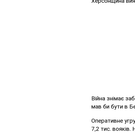
Херсонщина вияв
Війна знімає за
мав би бути в Б
Оперативне угру
7,2 тис. вояків.