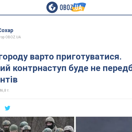
Сохар
тор OBOZ.UA
городу варто приготуватися.
ий контрнаступ буде не перед
нтів
46,8 т.