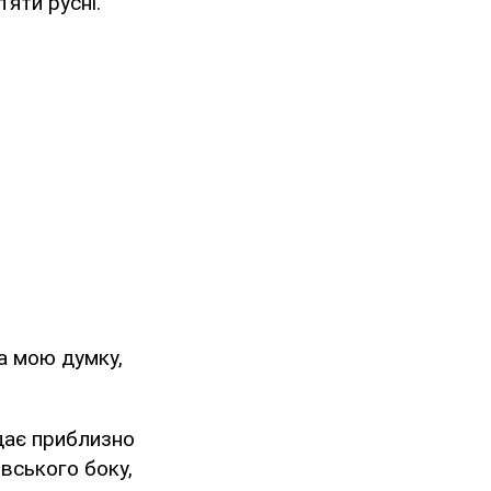
яти русні.
а мою думку,
дає приблизно
івського боку,