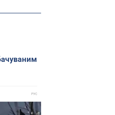
бачуваним
РУС