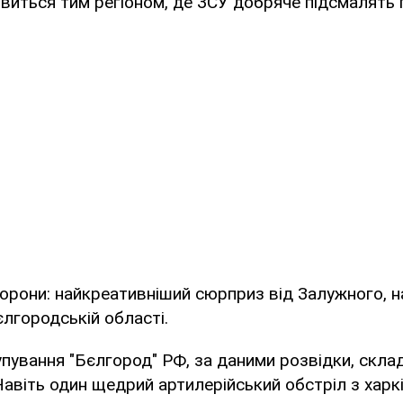
иться тим регіоном, де ЗСУ добряче підсмалять пʼ
борони: найкреативніший сюрприз від Залужного, н
єлгородській області.
пування "Бєлгород" РФ, за даними розвідки, скла
 Навіть один щедрий артилерійський обстріл з харк