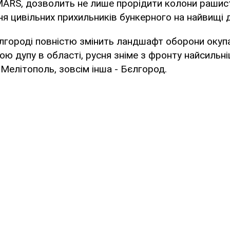
ARS, дозволить не лише прорідити колони рашист
ня цивільних прихильників бункерного на найвищі 
городі повністю змінить ландшафт оборони окупа
ю дупу в області, русня зніме з фронту найсильніші
 Мелітополь, зовсім інша - Бєлгород.