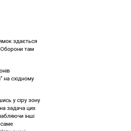
рямок здається
 Оборони там
онів
" на східному
ись у сіру зону
на задача цих
лабляючи інші
 саме