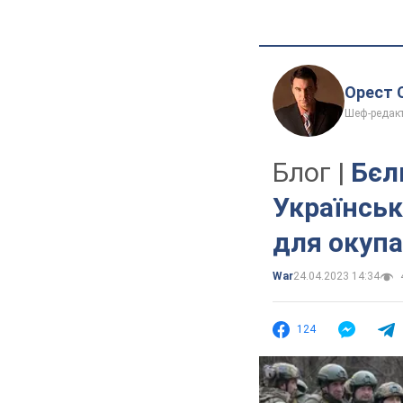
Орест 
Шеф-редак
Блог |
Бєл
Українськ
для окупа
War
24.04.2023 14:34
124