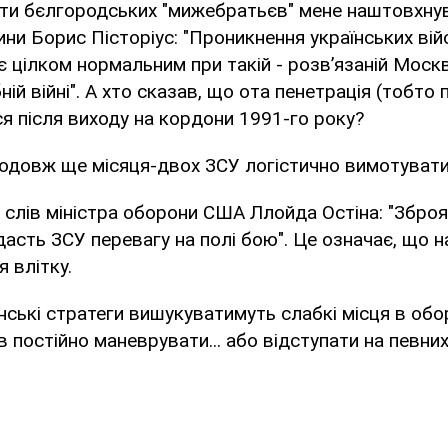
ти бєлгородських "мижебратьєв" мене наштовхнув
ни Борис Пісторіус: "Проникнення українських вій
 є цілком нормальним при такій - розвʼязаній Моск
й війні". А хто сказав, що ота пенетрація (тобто 
ся після виходу на кордони 1991-го року?
одовж ще місяця-двох ЗСУ логістично вимотувати
і слів міністра оборони США Ллойда Остіна: "Зброя
 дасть ЗСУ перевагу на полі бою". Це означає, що 
 влітку.
нські стратеги вишукуватимуть слабкі місця в обо
 постійно маневрувати... або відступати на певних