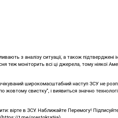
ливають з аналізу ситуації, а також підтверджені 
ня теж моніторить всі ці джерела, тому ніякої Аме
очікуваний широкомасштабний наступ ЗСУ не роз
о жовтому свистку", і виявиться значно технологі
ити: вірте в ЗСУ. Наближайте Перемогу! Підписуйт
. (https://t.me/orestokratiia)