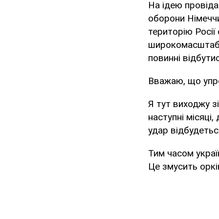
На ідею провіда
оборони Німеччи
територію Росії
широкомасштабні
повинні відбути
Вважаю, що упр
Я тут виходжу з
наступні місяці,
удар відбудеться
Тим часом украї
Це змусить орків