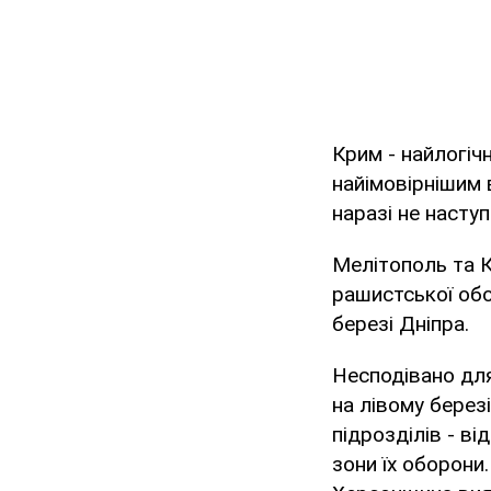
Крим - найлогіч
найімовірнішим
наразі не насту
Мелітополь та К
рашистської обо
березі Дніпра.
Несподівано для
на лівому берез
підрозділів - в
зони їх оборони