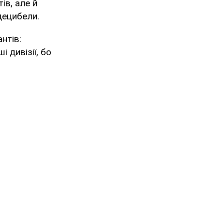
ів, але й
децибели.
нтів:
 дивізії, бо