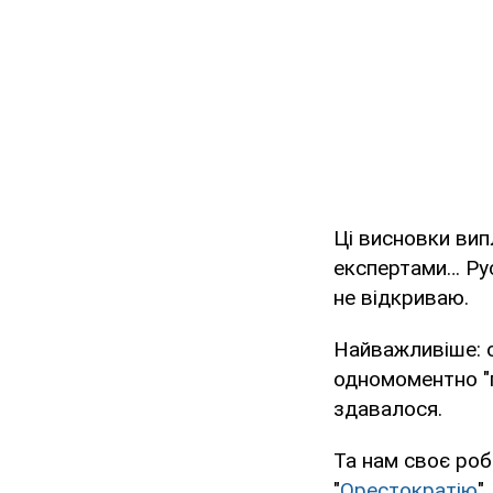
Ці висновки вип
експертами… Рус
не відкриваю.
Найважливіше: 
одномоментно "п
здавалося.
Та нам своє роб
"
Орестократію
"