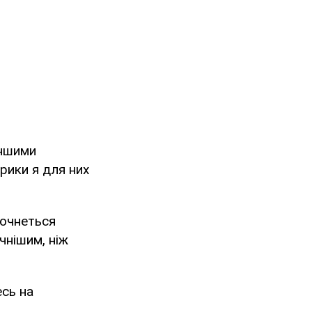
іншими
рики я для них
почнеться
чнішим, ніж
есь на