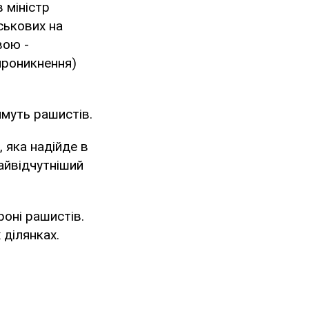
 міністр
ськових на
вою -
проникнення)
муть рашистів.
, яка надійде в
найвідчутніший
роні рашистів.
 ділянках.