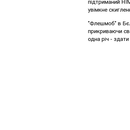
підтриманий HIM
увімкне скиглен
"Флешмоб" в Бєл
прикриваючи сво
одна річ - здати