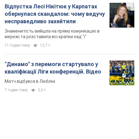
Відпустка Лесі Нікітюк у Карпатах
обернулася скандалом: чому ведучу
несправедливо захейтили
Знаменитість вийшла на пряму комунікацію в
мережі та розставила всі крапки над "і"
11 годин тому
12,7 т.
"Динамо" з перемоги стартувало у
кваліфікації Ліги конференцій. Відео
Матч відбувся в Любліні
7 годин тому
2,0 т.