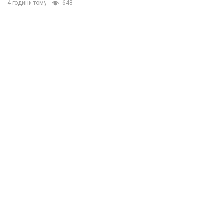
4 години тому
648