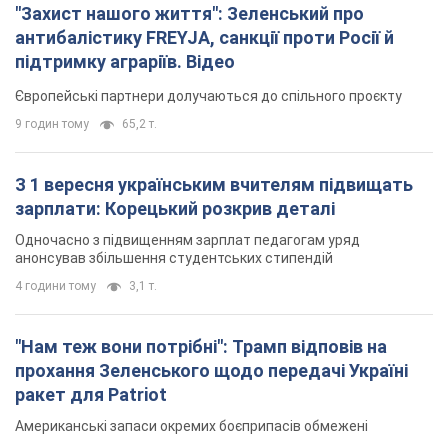
"Захист нашого життя": Зеленський про
антибалістику FREYJA, санкції проти Росії й
підтримку аграріїв. Відео
Європейські партнери долучаються до спільного проєкту
9 годин тому
65,2 т.
З 1 вересня українським вчителям підвищать
зарплати: Корецький розкрив деталі
Одночасно з підвищенням зарплат педагогам уряд
анонсував збільшення студентських стипендій
4 години тому
3,1 т.
"Нам теж вони потрібні": Трамп відповів на
прохання Зеленського щодо передачі Україні
ракет для Patriot
Американські запаси окремих боєприпасів обмежені