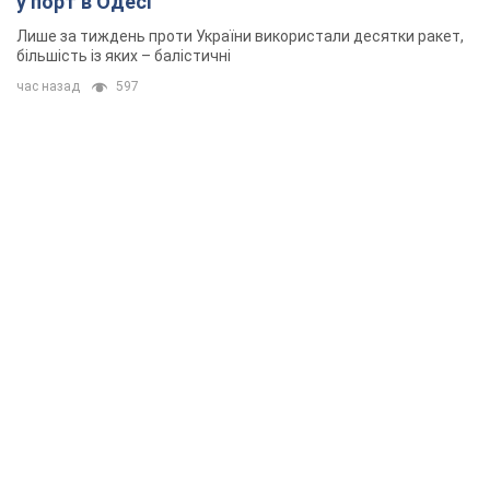
у порт в Одесі
Лише за тиждень проти України використали десятки ракет,
більшість із яких – балістичні
час назад
597