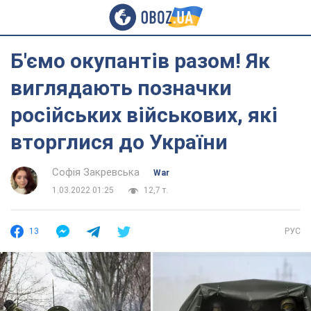
Б'ємо окупантів разом! Як
виглядають позначки
російських військових, які
вторглися до України
Софія Закревська
War
1.03.2022 01:25
12,7 т.
13
РУС