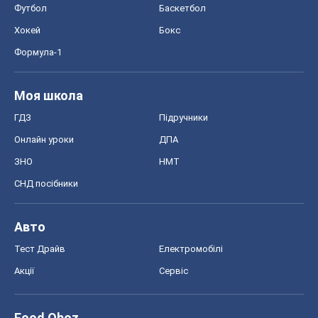
Футбол
Баскетбол
Хокей
Бокс
Формула-1
Моя школа
ГДЗ
Підручники
Онлайн уроки
ДПА
ЗНО
НМТ
СНД посібники
Авто
Тест Драйв
Електромобілі
Акції
Сервіс
Food Oboz