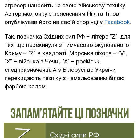
агресор наносить на свою військову техніку.
Автор малюнку з поясненням Нікіта Тітов
опублікував його на своїй сторінці у
Facebook
.
Так, позначка Східних сил РФ – літера "Z", для
тих, що перекинули з тимчасово окупованого
Криму – "Z" в квадраті. Морська піхота – "V",
"X" – війська з Чечні, "A" – російські
спецпризначенці. А з Білорусі до України
перекидають техніку з намальованим білою
фарбою колом.