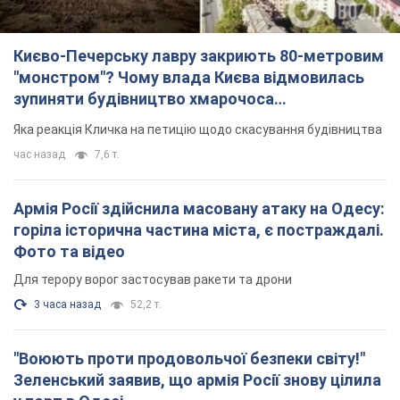
Києво-Печерську лавру закриють 80-метровим
"монстром"? Чому влада Києва відмовилась
зупиняти будівництво хмарочоса
"московського вірянина"
Яка реакція Кличка на петицію щодо скасування будівництва
час назад
7,6 т.
Армія Росії здійснила масовану атаку на Одесу:
горіла історична частина міста, є постраждалі.
Фото та відео
Для терору ворог застосував ракети та дрони
3 часа назад
52,2 т.
"Воюють проти продовольчої безпеки світу!"
Зеленський заявив, що армія Росії знову цілила