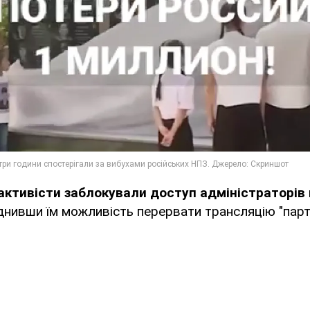
активісти заблокували доступ адміністраторів
аднивши їм можливість перервати трансляцію "пар