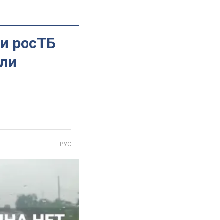
ли росТБ
али
РУС