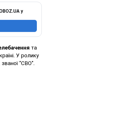
 OBOZ.UA у
елебачення
та
раїні. У ролику
 званої "СВО".