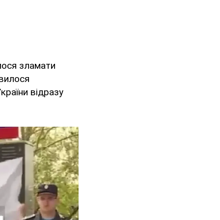
лося зламати
явилося
України відразу