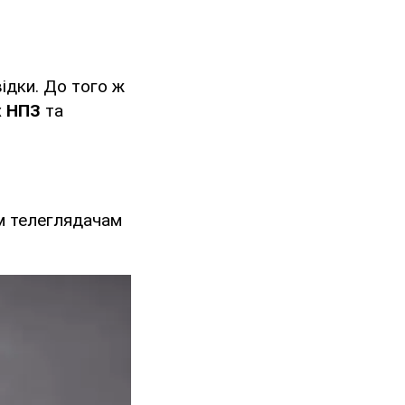
ідки. До того ж
х НПЗ
та
им телеглядачам