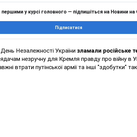
 першими у курсі головного — підпишіться на Новини на
Підписатися
 День Незалежності України
зламали російське т
ядачам незручну для Кремля правду про війну в Ук
жні втрати путінської армії та інші "здобутки" так