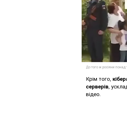
Крім того,
кібер
серверів
, ускл
відео.