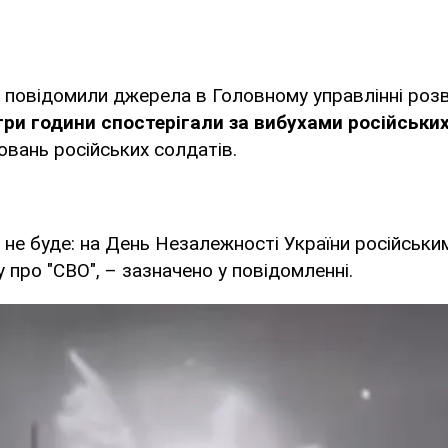
повідомили джерела в Головному управлінні розв
три години спостерігали за вибухами російськи
вань російських солдатів.
і не буде: на День Незалежності України російськ
 про "СВО", – зазначено у повідомленні.