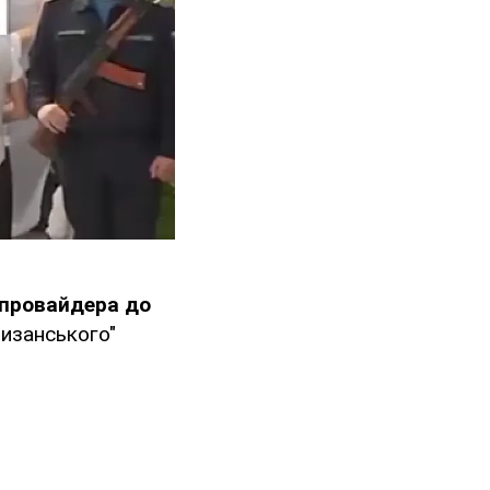
 провайдера до
тизанського"