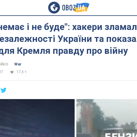
немає і не буде": хакери злама
езалежності України та показ
для Кремля правду про війну
юйко
War
27
17,6 т.