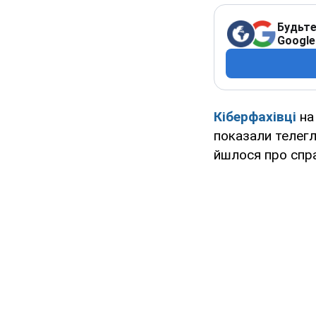
Будьте
Google
Кіберфахівці
на
показали телегл
йшлося про справ