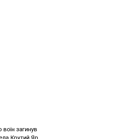
 воїн загинув
села Крутий Яр