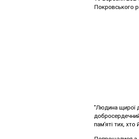
Покровського ра
"Людина щирої д
добросердечний
пам’яті тих, хто
Попрощалися з Г