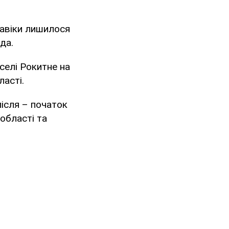
навіки лишилося
да.
селі Рокитне на
ласті.
після – початок
області та