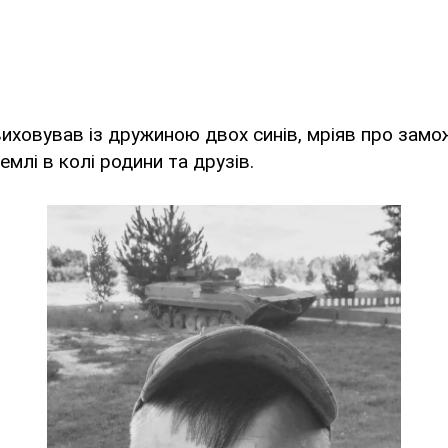
виховував із дружиною двох синів, мріяв про зам
емлі в колі родини та друзів.