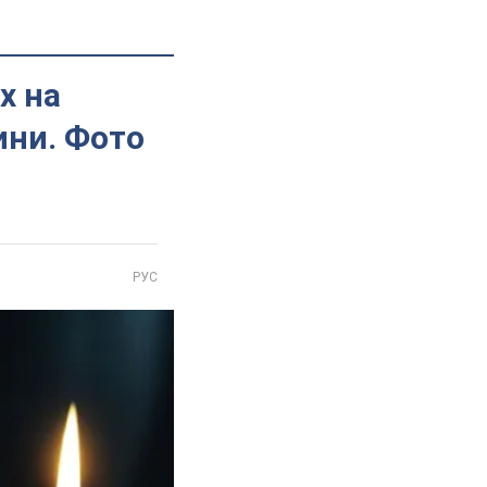
х на
ини. Фото
РУС