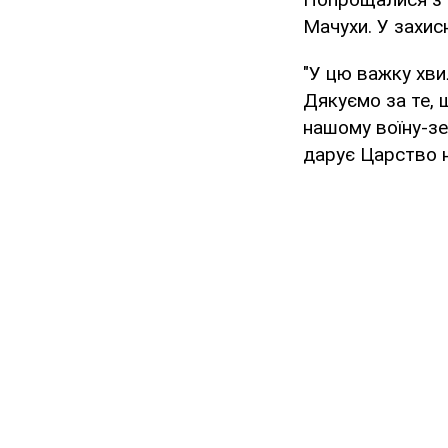
Мачухи. У захисн
"У цю важку хви
Дякуємо за те, 
нашому воїну-зе
дарує Царство н