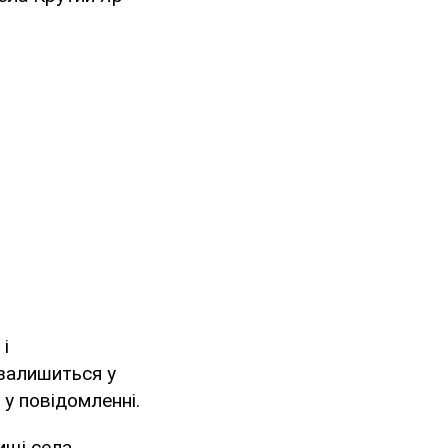
і
залишиться у
 у повідомленні.
ищі села