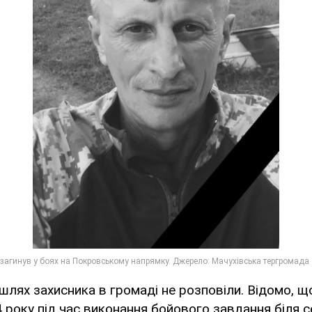
шлях захисника в громаді не розповіли. Відомо, що
 року під час виконання бойового завдання біля 