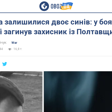
а залишилися двоє синів: у боя
 загинув захисник із Полтавщ
ічук
War
44
16,8 т.