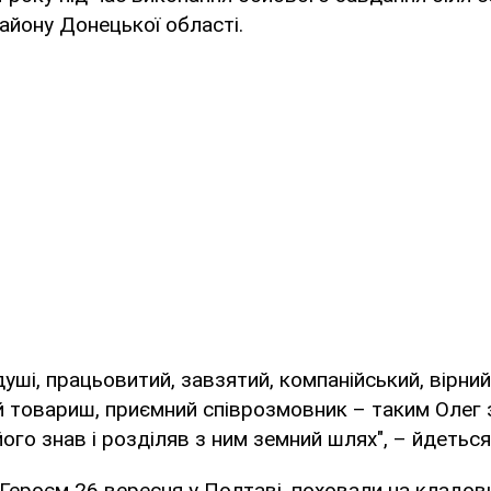
йону Донецької області.
уші, працьовитий, завзятий, компанійський, вірний 
 товариш, приємний співрозмовник – таким Олег 
 його знав і розділяв з ним земний шлях", – йдеться
ероєм 26 вересня у Полтаві, поховали на кладов