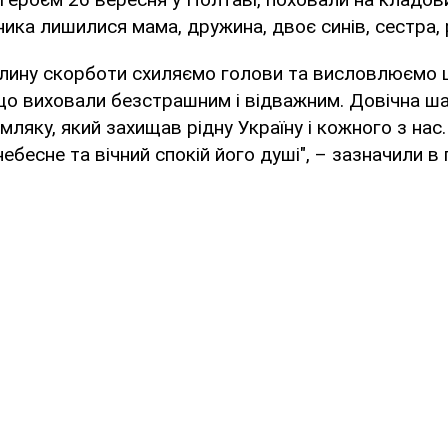
ика лишилися мама, дружина, двоє синів, сестра, р
лину скорботи схиляємо голови та висловлюємо щ
що виховали безстрашним і відважним. Довічна ша
мляку, який захищав рідну Україну і кожного з нас
ебесне та вічний спокій його душі", – зазначили в 