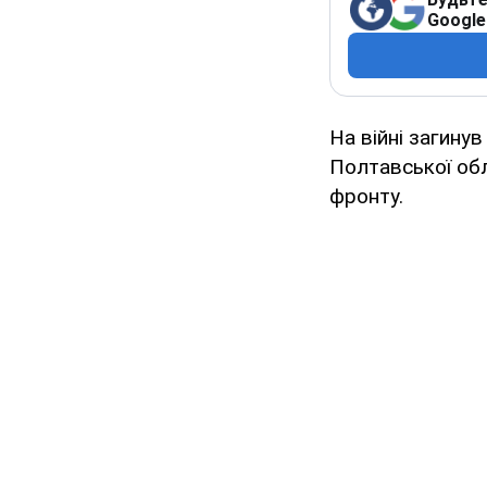
Google
На війні загину
Полтавської обл
фронту.