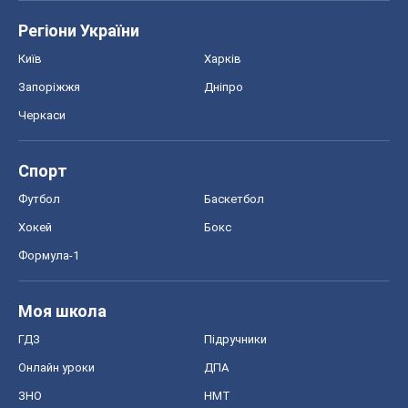
Регіони України
Київ
Харків
Запоріжжя
Дніпро
Черкаси
Спорт
Футбол
Баскетбол
Хокей
Бокс
Формула-1
Моя школа
ГДЗ
Підручники
Онлайн уроки
ДПА
ЗНО
НМТ