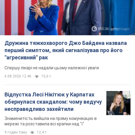
Дружина тяжкохворого Джо Байдена назвала
перший симптом, який сигналізував про його
"агресивний" рак
Спершу лікарі не надали цьому належної уваги
6.08.2026 12:46
15,6 т.
Відпустка Лесі Нікітюк у Карпатах
обернулася скандалом: чому ведучу
несправедливо захейтили
Знаменитість вийшла на пряму комунікацію в
мережі та розставила всі крапки над "і"
9 годин тому
12,4 т.