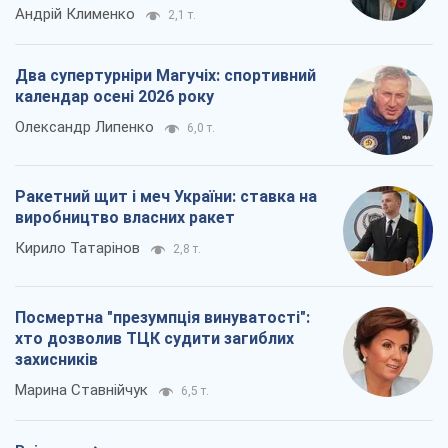
Андрій Клименко
2,1 т.
Два супертурніри Магучіх: спортивний
календар осені 2026 року
Олександр Липенко
6,0 т.
Ракетний щит і меч України: ставка на
виробництво власних ракет
Кирило Татарінов
2,8 т.
Посмертна "презумпція винуватості":
хто дозволив ТЦК судити загиблих
захисників
Марина Ставнійчук
6,5 т.