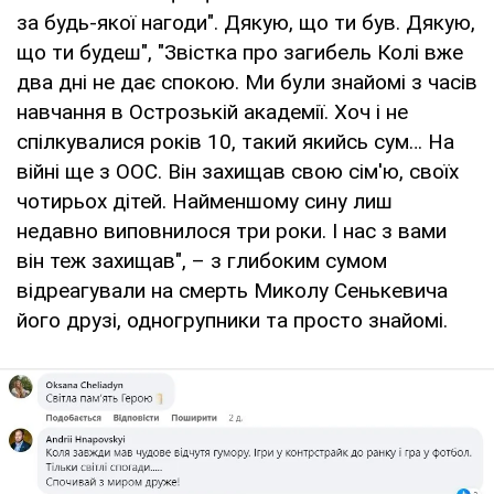
за будь-якої нагоди". Дякую, що ти був. Дякую,
що ти будеш", "Звістка про загибель Колі вже
два дні не дає спокою. Ми були знайомі з часів
навчання в Острозькій академії. Хоч і не
спілкувалися років 10, такий якийсь сум… На
війні ще з ООС. Він захищав свою сім'ю, своїх
чотирьох дітей. Найменшому сину лиш
недавно виповнилося три роки. І нас з вами
він теж захищав", – з глибоким сумом
відреагували на смерть Миколу Сенькевича
його друзі, одногрупники та просто знайомі.