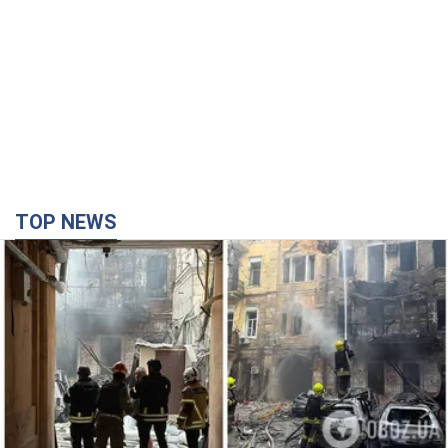
TOP NEWS
Армія Росії здійснила масовану атаку на Одесу:
горіла історична частина міста, є постраждалі.
Фото та відео
Для терору ворог застосував ракети та дрони
час назад
25,7 т.