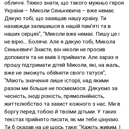
обличчі. Тяжко знати, що такого мужньо героя
України – Миколи Сенькевича – вже немає.
Дякую тобі, що захищав нашу країну. Ти
назавжди залишишся в нашій пам'яті та в
наших серцях", "Миколи вже немає. Пишу це і
не вірю... Боляче. Але я дякую тобі, Микола
Сенькевич! Знаєте, він ніколи не просив
допомоги та не вмів її приймати. Але зараз я
прошу підтримати дітей Миколи, які, на жаль,
вже не зможуть обійняти свого татуся",
"Мають значення лише історії, над якими
разом ми більше не посміємося. Дякуємо за
чесність, іноді різкість, прямолінійність,
життєлюбство та захист кожного з нас. Ми в
боргу перед тобою й твоїми дітьми. У таких
текстах прийнято писати, як ми тебе цінуємо.
Ти б сказав на це щось таке: "Кажіть живим. І