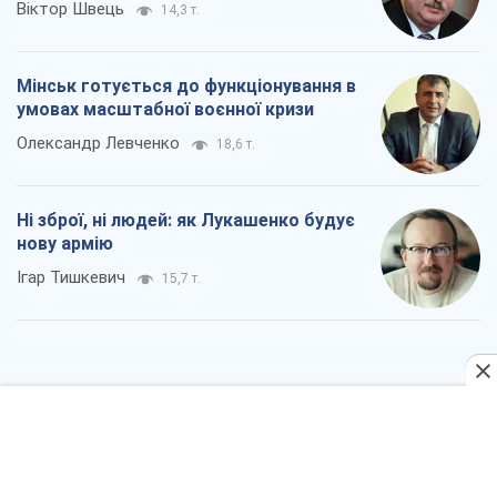
Ні зброї, ні людей: як Лукашенко будує
нову армію
Ігар Тишкевич
15,7 т.
Коли закінчиться війна?
Юрій Хрістензен
11,3 т.