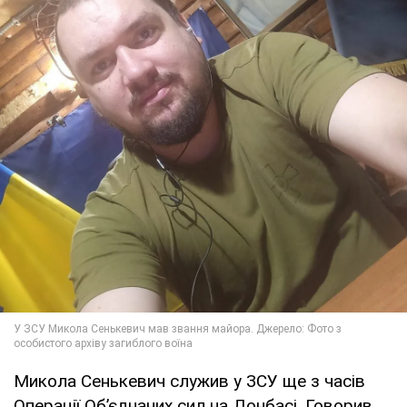
Микола Сенькевич служив у ЗСУ ще з часів
Операції Об’єднаних сил на Донбасі. Говорив,