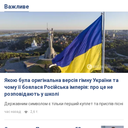
Якою була оригінальна версія гімну України та
чому її боялася Російська імперія: про це не
розповідають у школі
Державним символом є тільки перший куплет та приспів пісні
час назад
2,6 т.
Олександру Пономарьову – 53: що
відомо про трьох дітей секс-
символа 90-х та який вигляд вони
мають
За розвитком кар'єри артист не забував про
особисте щастя
6 часов назад
6,8 т.
У ПриватБанку розповіли, чи дійсні