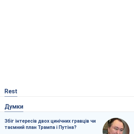
Rest
Думки
Збіг інтересів двох цинічних гравців чи
таємний план Трампа і Путіна?
Віктор Швець
14,3 т.
Мінськ готується до функціонування в
умовах масштабної воєнної кризи
Олександр Левченко
18,6 т.