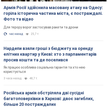
Нардепи взяли гроші з бюджету на оренду
елітних квартир у Києві: хто з парламентарів
просив кошти та де поселився
Як працює особлива соціальна гарантія та хто нею
користується
3 часа назад
48,7 т.
Російська армія обстріляла дві сусідні
багатоповерхівки в Харкові: двоє загиблих,
більше 20 постраждалих
Ворог навмисно обстрілює житлові будинки
15 минут назад
2,6 т.