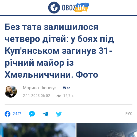
Без тата залишилося
четверо дітей: у боях під
Куп'янськом загинув 31-
річний майор із
Хмельниччини. Фото
Марина Ліснічук
War
2.11.2023 06:02
16,7 т.
2447
РУС