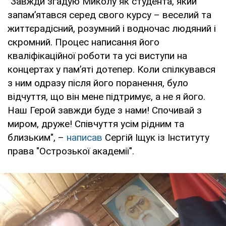
"Завжди згадую Миколу як студента, який
запам’ятався серед свого курсу – веселий та
життєрадісний, розумний і водночас людяний і
скромний. Процес написання його
кваліфікаційної роботи та усі виступи на
концертах у пам’яті дотепер. Коли спілкувався
з ним одразу після його поранення, було
відчуття, що він мене підтримує, а не я його.
Наш Герой завжди буде з нами! Спочивай з
миром, друже! Співчуття усім рідним та
близьким", –
написав
Сергій Іщук із Інституту
права "Острозької академії".