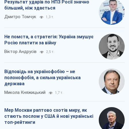
Результат ударів по НПЗ Росії значно
більший, ніж здається
Дмитро Томчук
1,3 т.
Не помста, а стратегія: Україна змушує
Росію платити за війну
Віктор Андрусів
2,5 т.
Відповідь на українофобію – не
полонофобія, а сильна українська
держава
Микола Княжицький
1,7 т.
Мер Москви раптово схотів миру, як
стають послом у США й нові українські
топ-рейтинги