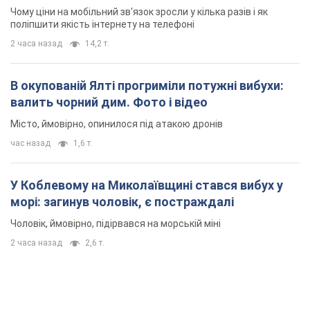
Чому ціни на мобільний зв'язок зросли у кілька разів і як
поліпшити якість інтернету на телефоні
2 часа назад
14,2 т.
В окупованій Ялті прогриміли потужні вибухи:
валить чорний дим. Фото і відео
Місто, ймовірно, опинилося під атакою дронів
час назад
1,6 т.
У Коблевому на Миколаївщині стався вибух у
морі: загинув чоловік, є постраждалі
Чоловік, ймовірно, підірвався на морській міні
2 часа назад
2,6 т.