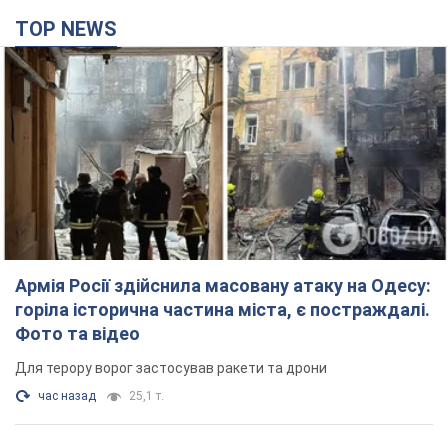
Армія Росії здійснила масовану атаку на Одесу:
горіла історична частина міста, є постраждалі.
Фото та відео
Для терору ворог застосував ракети та дрони
час назад
25,1 т.
Нардепи взяли гроші з бюджету на оренду
елітних квартир у Києві: хто з парламентарів
просив кошти та де поселився
Як працює особлива соціальна гарантія та хто нею
користується
3 часа назад
48,6 т.
Російська армія обстріляла дві сусідні
багатоповерхівки в Харкові: двоє загиблих,
більше 20 постраждалих
Ворог навмисно обстрілює житлові будинки