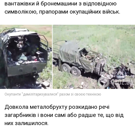
вантажівки й бронемашини з відповідною
символікою, прапорами окупаційних військ.
Довкола металобрухту розкидано речі
загарбників і вони самі або радше те, що від
них залишилося.