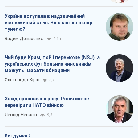
Захід проспав загрозу: Росія може
перевірити НАТО війною
Леонід Невзлін
9,3 т.
Всі думки
Про компанію
Команда
Правова інформація
Політика конфіденційності
Реклама на сайті
Документи
Редакційна політика
Журналісти OBOZ.UA на місці
подій