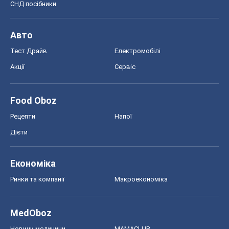
Економіка
Ринки та компанії
Макроекономіка
MedOboz
Новини медицини
MAMACLUB
Шоу
Афіша
Плітки
Краса
Мода
Жіночий журнал