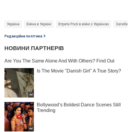
Україна
Війна в Україні
Втрати Росії в війні з Україною
Загибель 
Редакційна політика