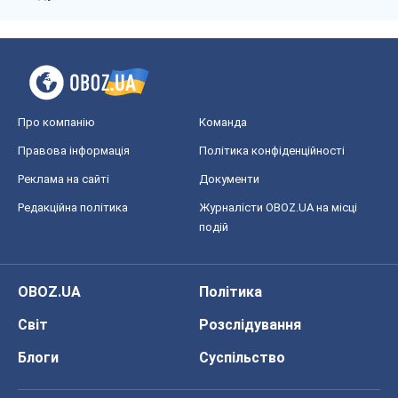
OBOZ.UA
Політика
Світ
Розслідування
Блоги
Суспільство
Регіони України
Київ
Харків
Запоріжжя
Дніпро
Черкаси
Спорт
Футбол
Баскетбол
Хокей
Бокс
Формула-1