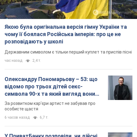
відомо про трьох дітей секс-
символа 90-х та який вигляд вони
мають
За розвитком кар'єри артист не забував про
особисте щастя
6 часов назад
6,7 т.
У ПриватБанку розповіли, чи дійсні
долари 1996 року: чи приймають
обмінники та банки такі купюри
Що робити, якщо банки та обмінні пункти не
приймають старі долари
8 часов назад
58,6 т.