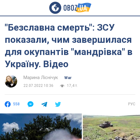
"Безславна смерть": ЗСУ
показали, чим завершилася
для окупантів "мандрівка" в
Україну. Відео
Марина Ліснічук
War
22.07.2022 10:36
17,4 т.
558
РУС