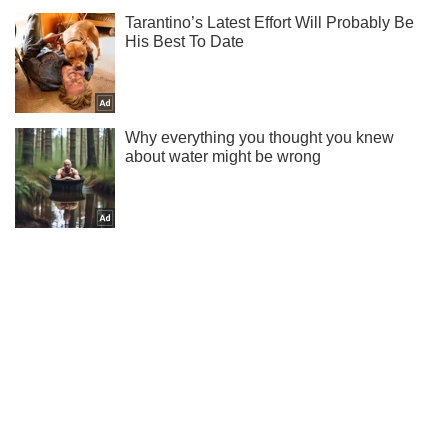
Не набридаємо! Тільки найважливіше - підписуйся на наш
Telegram-канал
Підписатись
Підписатись
"Безславна смерть": ЗСУ...
Важливе