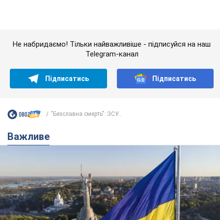
Якою була оригінальна версія гімну України та
чому її боялася Російська імперія: про це не
розповідають у школі
Державним символом є тільки перший куплет та приспів пісні
час назад
2,4 т.
Олександру Пономарьову – 53: що