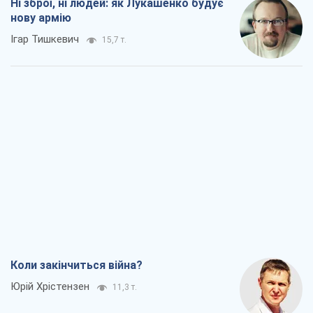
Коли закінчиться війна?
Юрій Хрістензен
11,3 т.
Україна вступила в надзвичайний
економічний стан. Чи є світло вкінці
тунелю?
Вадим Денисенко
9,1 т.
Чий буде Крим, той і переможе (NSJ), а
українських футбольних чиновників
можуть назвати вбивцями
Олександр Кірш
8,7 т.