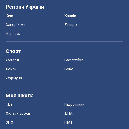
Моя школа
ГДЗ
Підручники
Онлайн уроки
ДПА
ЗНО
НМТ
СНД посібники
Авто
Тест Драйв
Електромобілі
Акції
Сервіс
Food Oboz
Рецепти
Напої
Дієти