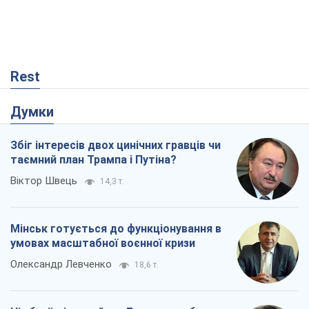
Мінськ готується до функціонування в
умовах масштабної воєнної кризи
Олександр Левченко
18,6 т.
Ні зброї, ні людей: як Лукашенко будує
нову армію
Ігар Тишкевич
15,7 т.