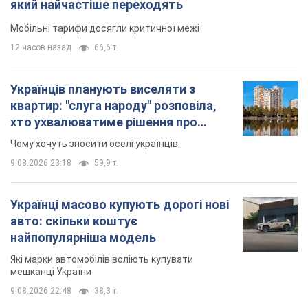
який найчастіше переходять
Мобільні тарифи досягли критичної межі
12 часов назад
66,6 т.
Українців планують виселяти з
квартир: "слуга народу" розповіла,
хто ухвалюватиме рішення про
знесення будинків
Чому хочуть зносити оселі українців
9.08.2026 23:18
59,9 т.
Українці масово купують дорогі нові
авто: скільки коштує
найпопулярніша модель
Які марки автомобілів воліють купувати
мешканці України
9.08.2026 22:48
38,3 т.