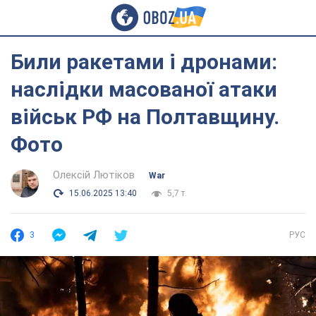
Били ракетами і дронами:
наслідки масованої атаки
військ РФ на Полтавщину.
Фото
Олексій Лютіков
War
15.06.2025 13:40
5,7 т.
3
РУС