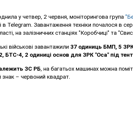
юднила у четвер, 2 червня, моніторингова група
"Б
і в Telegram. Завантаження техніки почалося в сере
асті, на залізничних станціях "Коробчиці" та "Свис
ькі військові завантажили
37 одиниць БМП, 5 ЗРК
, БТС-4, 2 одиниці основ для ЗРК "Оса" під тен
алежить ЗС РБ
, на багатьох машинах можна помі
 знак – червоний квадрат.