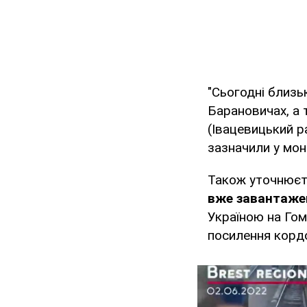
"Сьогодні близь
Барановичах, а 
(Івацевицький ра
зазначили у моні
Також уточнюєт
вже завантаже
Україною на Гом
посилення кордо