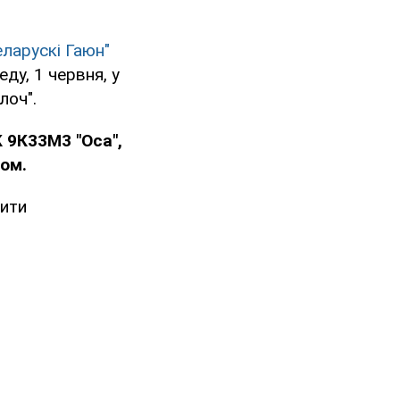
еларускі Гаюн"
ду, 1 червня, у
лоч".
 9К33М3 "Оса",
том.
тити