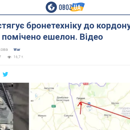
стягує бронетехніку до кордону
 помічено ешелон. Відео
кова
War
7
16,7 т.