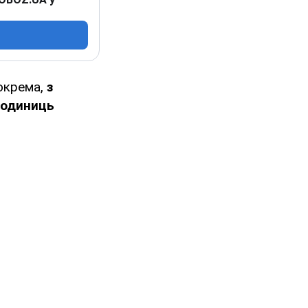
Зокрема,
з
 одиниць