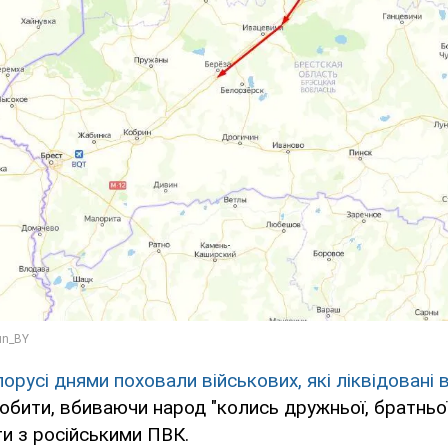
лорусі днями поховали військових, які ліквідовані в
обити, вбиваючи народ "колись дружньої, братньої"
и з російськими ПВК.