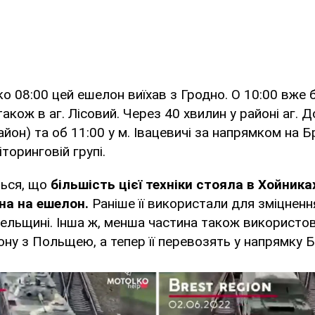
ко 08:00 цей ешелон виїхав з Гродно. О 10:00 вже 
також в аг. Лісовий. Через 40 хвилин у районі аг.
йон) та об 11:00 у м. Івацевичі за напрямком на Б
торинговій групі.
ься, що
більшість цієї техніки стояла в Хойниках
на на ешелон.
Раніше її використали для зміцненн
ельщині. Інша ж, менша частина також використо
ну з Польщею, а тепер її перевозять у напрямку Б