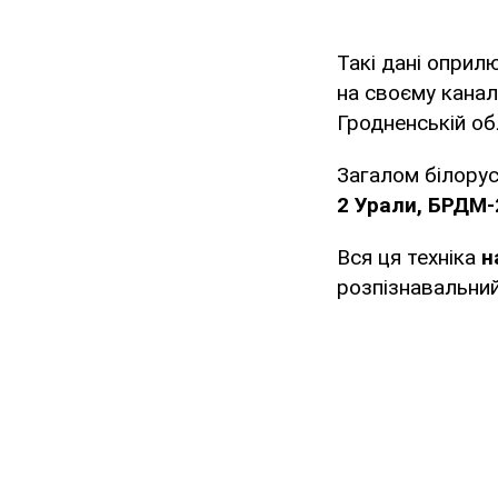
Такі дані оприл
на своєму канал
Гродненській обл
Загалом білорус
2 Урали, БРДМ-2
Вся ця техніка
н
розпізнавальний