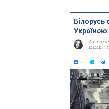
Білорусь 
Україною:
Ольга Ганю
2.06.2022 13:5
50