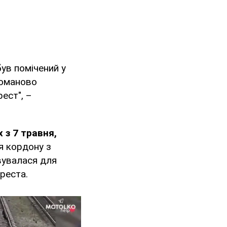
був помічений у
 Доманово
рест", –
 з 7 травня,
я кордону з
вувалася для
реста.