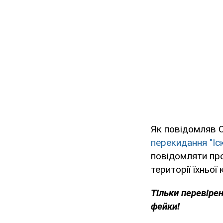
Як повідомляв
перекидання "Іс
повідомляти про
території їхньої 
Тільки перевіре
фейки!