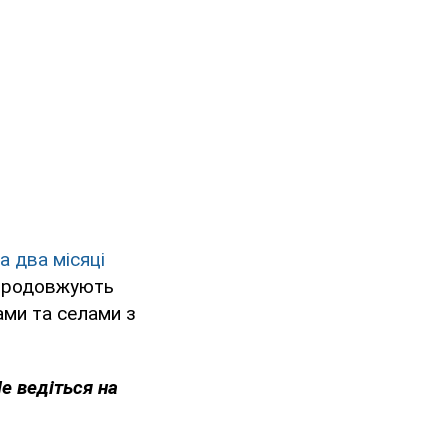
а два місяці
продовжують
ами та селами з
Не ведіться на