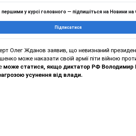
 першими у курсі головного — підпишіться на Новини на
Підписатися
ерт Олег Жданов заявив, що невизнаний президен
енко може наказати своїй армії піти війною проти
це
може статися, якщо диктатор РФ Володимир 
загрозою усунення від влади.