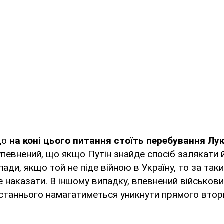
що
на коні цього питання стоїть перебування Лу
евнений, що якщо Путін знайде спосіб залякати й
лади, якщо той не піде війною в Україну, то за так
наказати. В іншому випадку, впевнений військови
станнього намагатиметься уникнути прямого втор