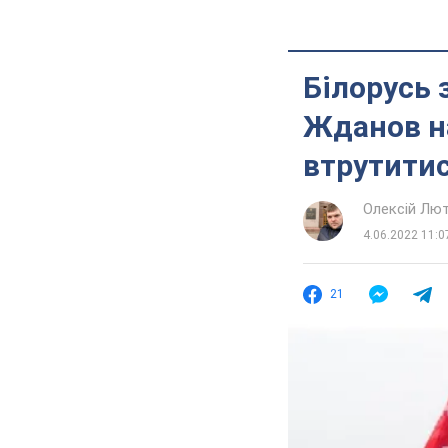
Білорусь 
Жданов на
втрутитис
Олексій Лю
4.06.2022 11:0
21