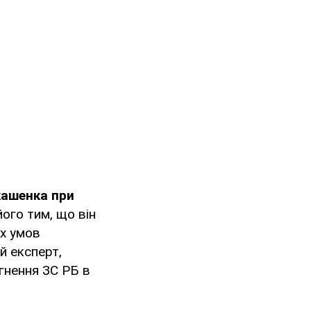
кашенка при
ого тим, що він
их умов
й експерт,
гнення ЗС РБ в