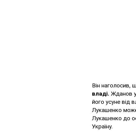
Він наголосив, 
владі.
Жданов уп
його усуне від в
Лукашенко може 
Лукашенко до о
Україну.