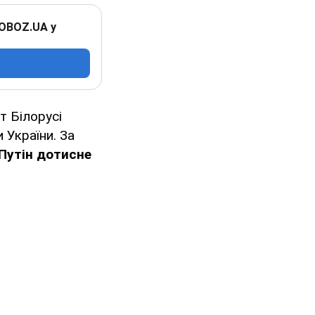
 OBOZ.UA у
т Білорусі
 України. За
Путін дотисне