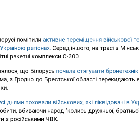
лорусі помітили
активне переміщення військової те
Україною регіонах.
Серед іншого, на трасі з Мінсь
ітні ракетні комплекси С-300.
лялося, що Білорусь
почала стягувати бронетехнік
а, з Гродно до Брестської області перекидають 
ки.
сі днями поховали військових, які ліквідовані в Укр
обити, вбиваючи народ "колись дружньої, братньої
и з російськими ЧВК.