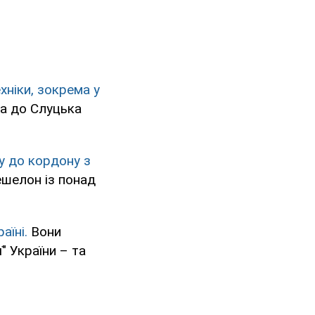
хніки, зокрема у
ка до Слуцька
у до кордону з
ешелон із понад
аїні.
Вони
" України – та