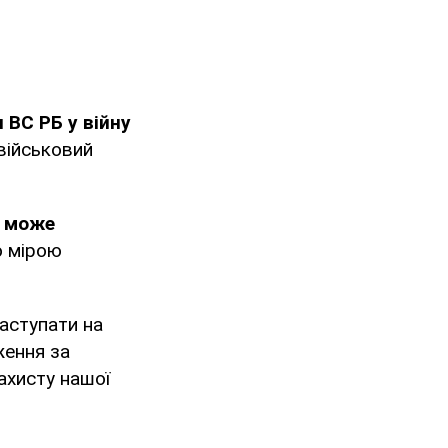
ВС РБ у війну
 військовий
я може
ю мірою
наступати на
ження за
ахисту нашої