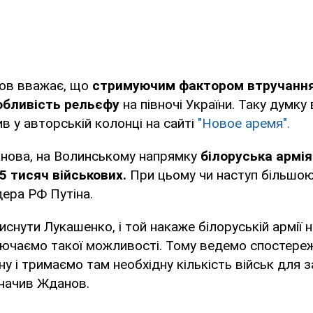
ов вважає, що
стримуючим фактором втручання 
обливість рельєфу
на півночі України. Таку думку
в у авторській колонці на сайті
"Новое аремя".
нова, на Волинському напрямку
білоруська армі
5 тисяч військових.
При цьому чи наступ більшо
дера РФ Путіна.
иснути Лукашенко, і той накаже білоруській армії 
лючаємо такої можливості. Тому ведемо спостере
у і тримаємо там необхідну кількість військ для з
азначив Жданов.