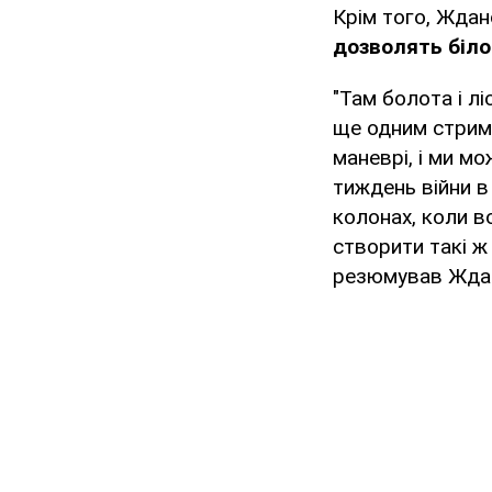
Крім того, Ждан
дозволять біло
"Там болота і лі
ще одним стриму
маневрі, і ми м
тиждень війни в 
колонах, коли в
створити такі ж
резюмував Жда