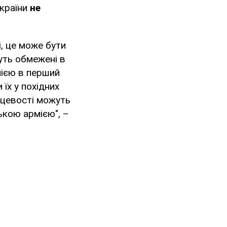
України
не
і, це може бути
уть обмежені в
мією в перший
 їх у похідних
сцевості можуть
ькою армією", –