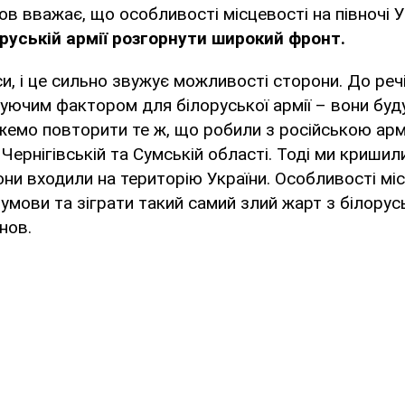
ов вважає, що особливості місцевості на півночі 
руській армії розгорнути широкий фронт.
си, і це сильно звужує можливості сторони. До реч
ючим фактором для білоруської армії – вони буд
ожемо повторити те ж, що робили з російською ар
Чернігівській та Сумській області. Тоді ми кришили
они входили на територію України. Особливості мі
 умови та зіграти такий самий злий жарт з білорус
нов.