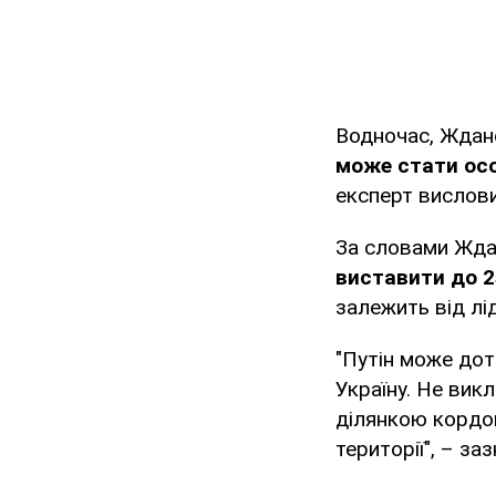
Водночас, Ждан
може стати ос
експерт вислови
За словами Жда
виставити до 2
залежить від лі
"Путін може дот
Україну. Не вик
ділянкою кордон
території", – з