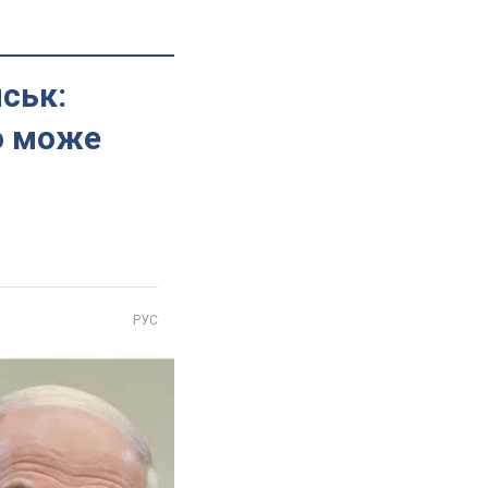
йськ:
о може
РУС