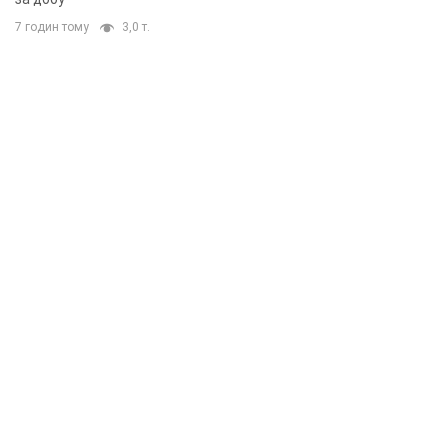
7 годин тому
3,0 т.