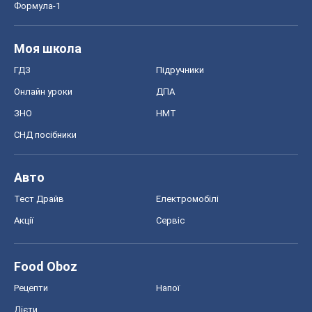
Формула-1
Моя школа
ГДЗ
Підручники
Онлайн уроки
ДПА
ЗНО
НМТ
СНД посібники
Авто
Тест Драйв
Електромобілі
Акції
Сервіс
Food Oboz
Рецепти
Напої
Дієти