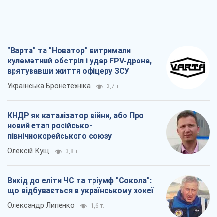
"Варта" та "Новатор" витримали
кулеметний обстріл і удар FPV-дрона,
врятувавши життя офіцеру ЗСУ
Українська Бронетехніка
3,7 т.
КНДР як каталізатор війни, або Про
новий етап російсько-
північнокорейського союзу
Олексій Кущ
3,8 т.
Вихід до еліти ЧС та тріумф "Сокола":
що відбувається в українському хокеї
Олександр Липенко
1,6 т.