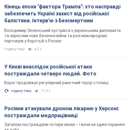
Кінець епохи "фактора Трампа": хто насправді
забезпечить Україні захист від російської
балістики. Інтерв’ю з Безсмертним
Володимир Зеленський зустрівся з українським дипломата
та окреслив нове бачення війни та ролі міжнародних
партнерів у боротьбі з Росією
годину тому
4,2 т.
У Києві внаслідок російської атаки
постраждали четверо людей. Фото
Ворог продовжує регулярний ракетний терор столиці
годину тому
11,3 т.
Росіяни атакували дроном лікарню у Херсоні:
постраждали медпрацівниці
Загалом постраждали чотири жінки – і вони не єдині поранені
за добу