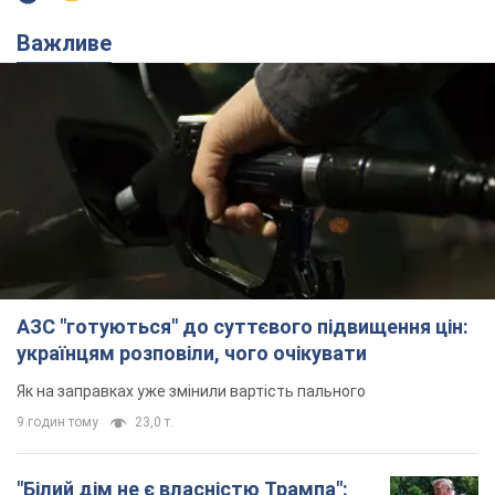
Важливе
АЗС "готуються" до суттєвого підвищення цін:
українцям розповіли, чого очікувати
Як на заправках уже змінили вартість пального
9 годин тому
23,0 т.
"Білий дім не є власністю Трампа":