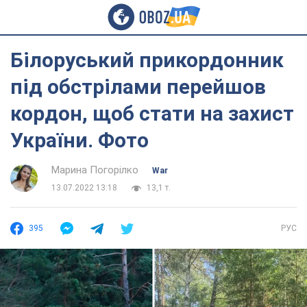
Білоруський прикордонник
під обстрілами перейшов
кордон, щоб стати на захист
України. Фото
Марина Погорілко
War
13.07.2022 13:18
13,1 т.
395
РУС