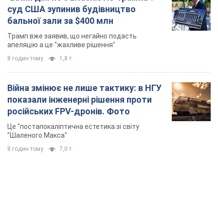
суд США зупинив будівництво
бальної зали за $400 млн
Трамп вже заявив, що негайно подасть
апеляцію а це "жахливе рішення"
8 годин тому
1,8 т.
Війна змінює не лише тактику: в НГУ
показали інженерні рішення проти
російських FPV-дронів. Фото
Це "постапокаліптична естетика зі світу
"Шаленого Макса"
8 годин тому
7,0 т.