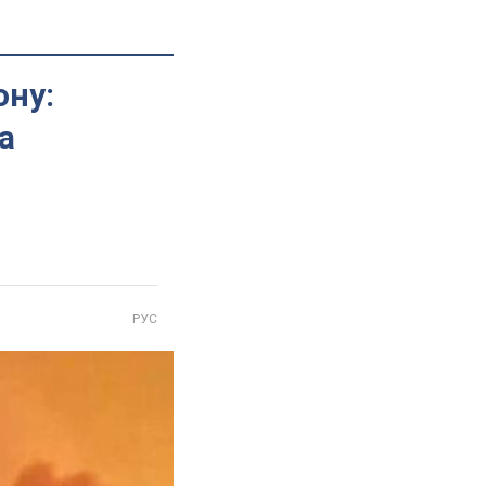
ону:
а
РУС