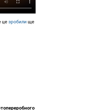
е це
зробили
ще
фтопереробного