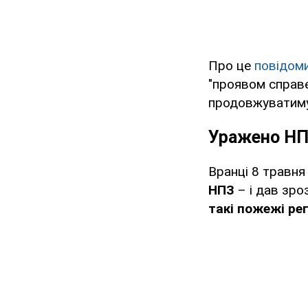
Про це
повідом
"проявом справед
продовжуватиму
Уражено НП
Вранці 8 травн
НПЗ
– і дав зр
такі пожежі ре