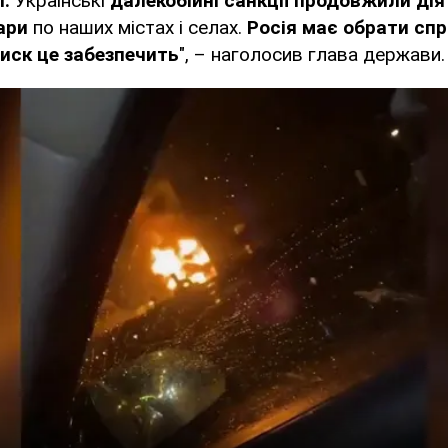
.
Українські
далекобійні санкції продовжили дія
ари
по наших містах і селах.
Росія має обрати сп
иск це забезпечить
", – наголосив глава держави.