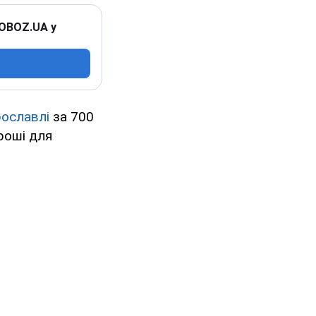
 OBOZ.UA у
рославлі
за 700
роші для