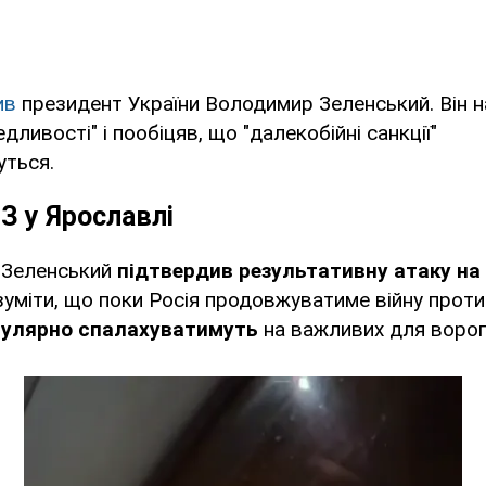
ив
президент України Володимир Зеленський. Він н
ливості" і пообіцяв, що "далекобійні санкції"
ться.
З у Ярославлі
я Зеленський
підтвердив результативну атаку на
озуміти, що поки Росія продовжуватиме війну прот
гулярно спалахуватимуть
на важливих для ворога