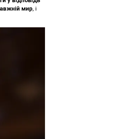
ти у відповідь
равжній мир
, і