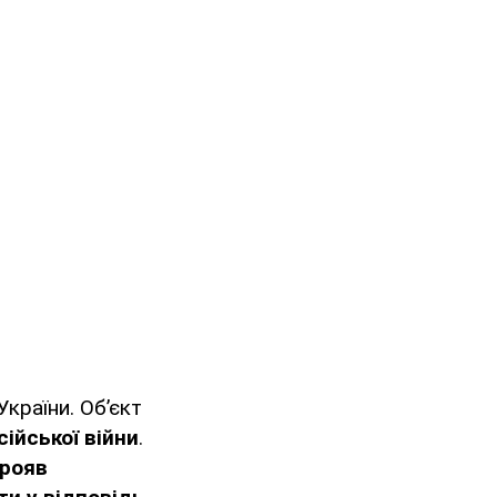
країни. Обʼєкт
ійської війни
.
рояв