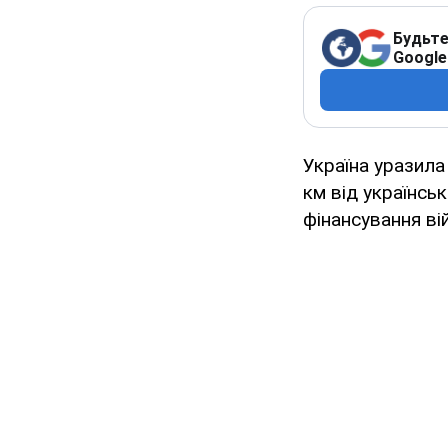
Будьте
Google
Україна уразила
км від українсь
фінансування ві