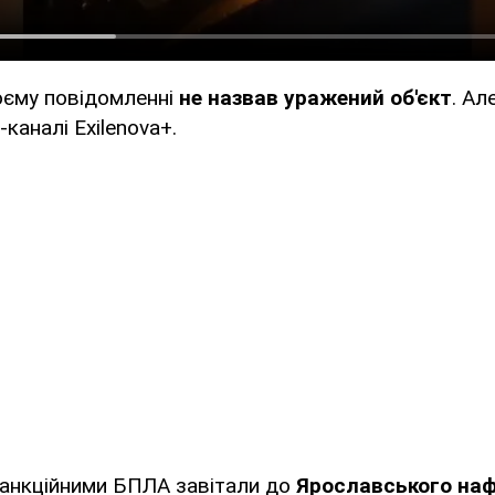
оєму повідомленні
не назвав уражений об'єкт
. Ал
-каналі Exilenova+.
санкційними БПЛА завітали до
Ярославського на