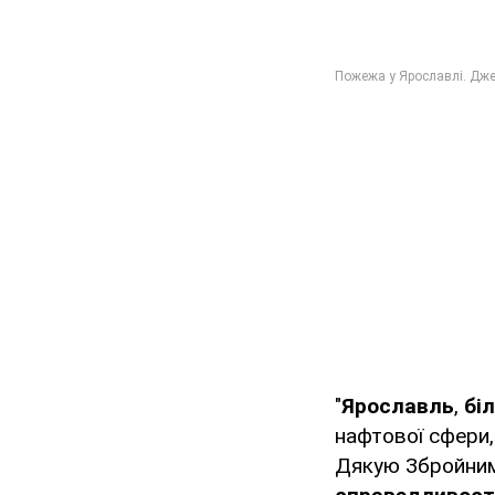
"
Ярославль
,
бі
нафтової сфери
Дякую Збройним 