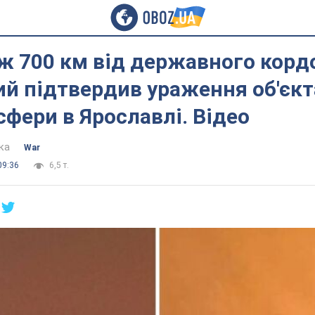
ж 700 км від державного корд
й підтвердив ураження об'єкт
сфери в Ярославлі. Відео
ка
War
09:36
6,5 т.