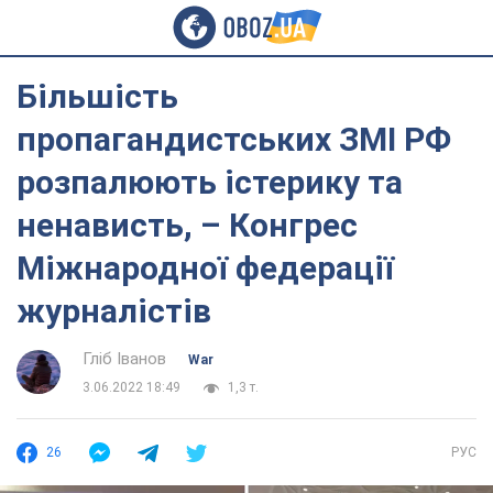
Більшість
пропагандистських ЗМІ РФ
розпалюють істерику та
ненависть, – Конгрес
Міжнародної федерації
журналістів
Гліб Іванов
War
3.06.2022 18:49
1,3 т.
26
РУС