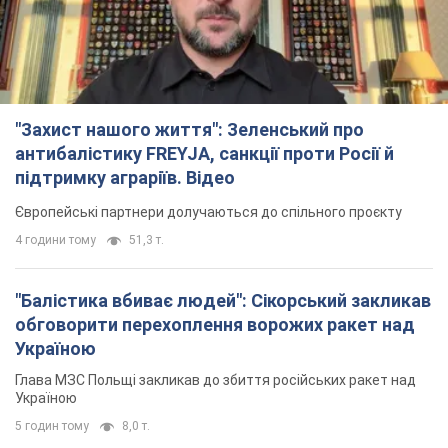
"Захист нашого життя": Зеленський про
антибалістику FREYJA, санкції проти Росії й
підтримку аграріїв. Відео
Європейські партнери долучаються до спільного проєкту
4 години тому
51,3 т.
"Балістика вбиває людей": Сікорський закликав
обговорити перехоплення ворожих ракет над
Україною
Глава МЗС Польщі закликав до збиття російських ракет над
Україною
5 годин тому
8,0 т.