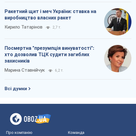
Ракетний щит і меч України: ставка на
виробництво власних ракет
Кирило Татарінов
2,7 т.
Посмертна "презумпція винуватості":
хто дозволив ТЦК судити загиблих
захисників
Марина Ставнійчук
6,2 т.
Всі думки
Про компанію
Команда