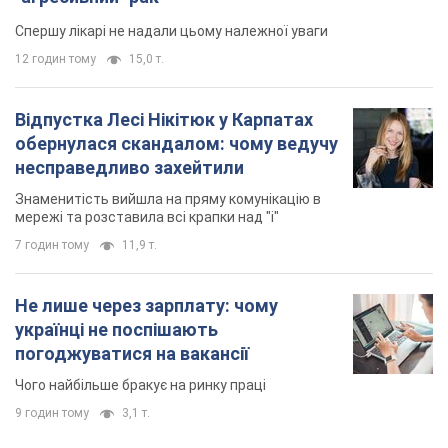
Спершу лікарі не надали цьому належної уваги
12 годин тому
15,0 т.
Відпустка Лесі Нікітюк у Карпатах
обернулася скандалом: чому ведучу
несправедливо захейтили
Знаменитість вийшла на пряму комунікацію в
мережі та розставила всі крапки над "і"
7 годин тому
11,9 т.
Не лише через зарплату: чому
українці не поспішають
погоджуватися на вакансії
Чого найбільше бракує на ринку праці
9 годин тому
3,1 т.