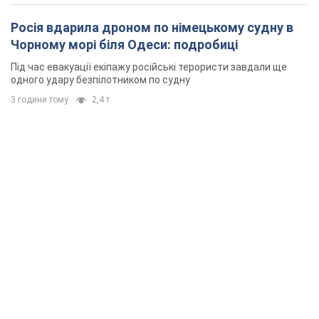
Росія вдарила дроном по німецькому судну в
Чорному морі біля Одеси: подробиці
Під час евакуації екіпажу російські терористи завдали ще
одного удару безпілотником по судну
3 години тому
2,4 т.