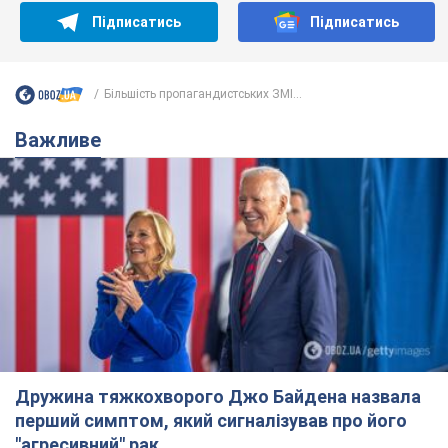
Підписатись
Підписатись
Більшість пропагандистських ЗМІ...
Важливе
Дружина тяжкохворого Джо Байдена назвала
перший симптом, який сигналізував про його
"агресивний" рак