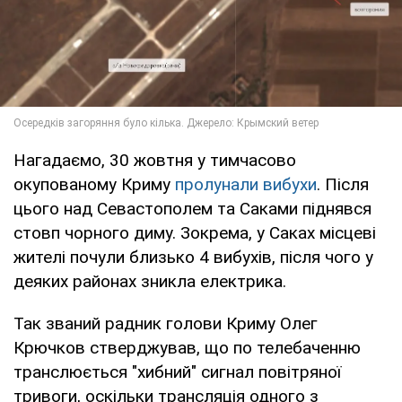
Нагадаємо, 30 жовтня у тимчасово
окупованому Криму
пролунали вибухи
. Після
цього над Севастополем та Саками піднявся
стовп чорного диму. Зокрема, у Саках місцеві
жителі почули близько 4 вибухів, після чого у
деяких районах зникла електрика.
Так званий радник голови Криму Олег
Крючков стверджував, що по телебаченню
транслюється "хибний" сигнал повітряної
тривоги, оскільки трансляція одного з