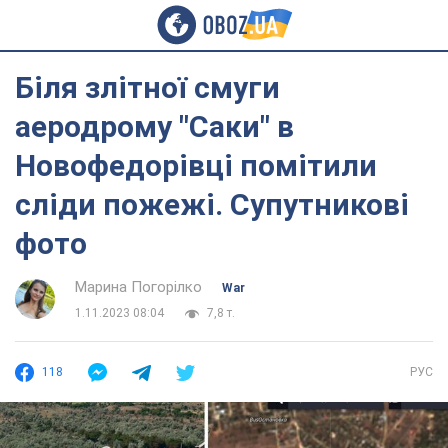
Біля злітної смуги
аеродрому "Саки" в
Новофедорівці помітили
сліди пожежі. Супутникові
фото
Марина Погорілко
War
1.11.2023 08:04
7,8 т.
118
РУС