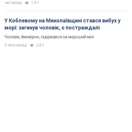
час назад
1,9 т.
У Коблевому на Миколаївщині стався вибух у
морі: загинув чоловік, є постраждалі
Чоловік, ймовірно, підірвався на морській міні
2 часа назад
2,8 т.