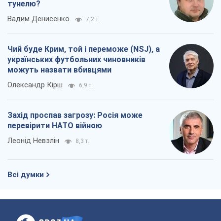
тунелю?
Вадим Денисенко
7,2 т.
Чий буде Крим, той і переможе (NSJ), а
українських футбольних чиновників
можуть назвати вбивцями
Олександр Кірш
6,9 т.
Захід проспав загрозу: Росія може
перевірити НАТО війною
Леонід Невзлін
8,3 т.
Всі думки