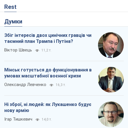
Rest
Думки
Збіг інтересів двох цинічних гравців чи
таємний план Трампа і Путіна?
Віктор Швець
11,2 т.
Мінськ готується до функціонування в
умовах масштабної воєнної кризи
Олександр Левченко
16,3 т.
Ні зброї, ні людей: як Лукашенко будує
нову армію
Ігар Тишкевич
14,0 т.