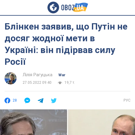
Блінкен заявив, що Путін не
досяг жодної мети в
Україні: він підірвав силу
Росії
Лілія Рагуцька
War
27.05.2022 09:40
19,7 т.
28
РУС