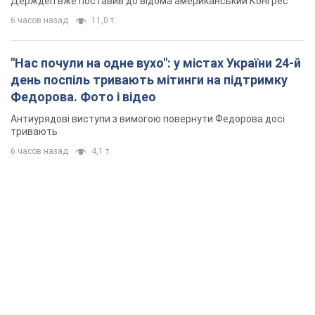
Держдеп вже поставив до відома американський Конгрес
6 часов назад
11,0 т.
"Нас почули на одне вухо": у містах України 24-й
день поспіль тривають мітинги на підтримку
Федорова. Фото і відео
Антиурядові виступи з вимогою повернути Федорова досі
тривають
6 часов назад
4,1 т.