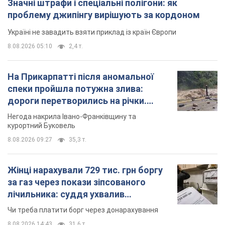
Значні штрафи і спеціальні полігони: як
проблему джипінгу вирішують за кордоном
Україні не завадить взяти приклад із країн Європи
8.08.2026 05:10
2,4 т.
На Прикарпатті після аномальної
спеки пройшла потужна злива:
дороги перетворились на річки.
Відео
Негода накрила Івано-Франківщину та
курортний Буковель
8.08.2026 09:27
35,3 т.
Жінці нарахували 729 тис. грн боргу
за газ через покази зіпсованого
лічильника: суддя ухвалив
неочікуване рішення
Чи треба платити борг через донарахування
8.08.2026 14:43
31,6 т.