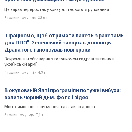
Це зараз переростає у кризу для всього угруповання
3 години тому
33,6 т.
"Працюємо, щоб отримати пакети з ракетами
для ППО": Зеленський заслухав доповідь
Драпатого і анонсував нові кроки
Зокрема, він обговорив з головкомом кадрові питання в
українській армії
4 години тому
4,3 т.
В окупованій Ялті прогриміли потужні вибухи:
валить чорний дим. Фото і відео
Місто, ймовірно, опинилося під атакою дронів
6 годин тому
7,1 т.