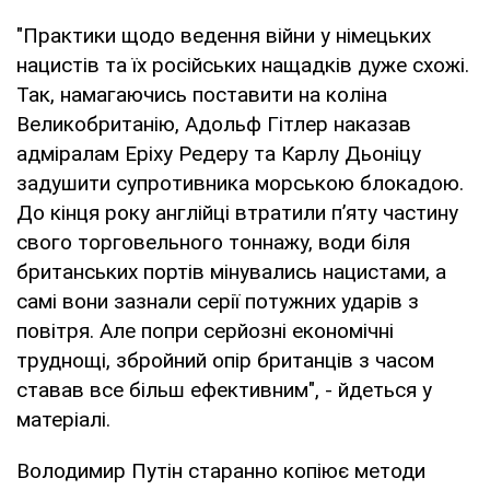
"Практики щодо ведення війни у німецьких
нацистів та їх російських нащадків дуже схожі.
Так, намагаючись поставити на коліна
Великобританію, Адольф Гітлер наказав
адміралам Еріху Редеру та Карлу Дьоніцу
задушити супротивника морською блокадою.
До кінця року англійці втратили п’яту частину
свого торговельного тоннажу, води біля
британських портів мінувались нацистами, а
самі вони зазнали серії потужних ударів з
повітря. Але попри серйозні економічні
труднощі, збройний опір британців з часом
ставав все більш ефективним", - йдеться у
матеріалі.
Володимир Путін старанно копіює методи