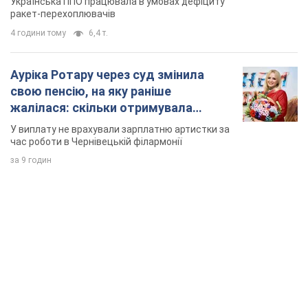
Українська ППО працювала в умовах дефіциту
ракет-перехоплювачів
4 години тому
6,4 т.
Ауріка Ротару через суд змінила
свою пенсію, на яку раніше
жалілася: скільки отримувала
співачка
У виплату не врахували зарплатню артистки за
час роботи в Чернівецькій філармонії
за 9 годин