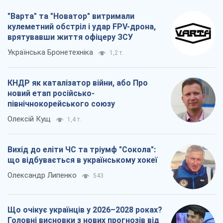
"Варта" та "Новатор" витримали
кулеметний обстріл і удар FPV-дрона,
врятувавши життя офіцеру ЗСУ
Українська Бронетехніка
1,2 т.
КНДР як каталізатор війни, або Про
новий етап російсько-
північнокорейського союзу
Олексій Кущ
1,4 т.
Вихід до еліти ЧС та тріумф "Сокола":
що відбувається в українському хокеї
Олександр Липенко
543
Що очікує українців у 2026–2028 роках?
Головні висновки з нових прогнозів від