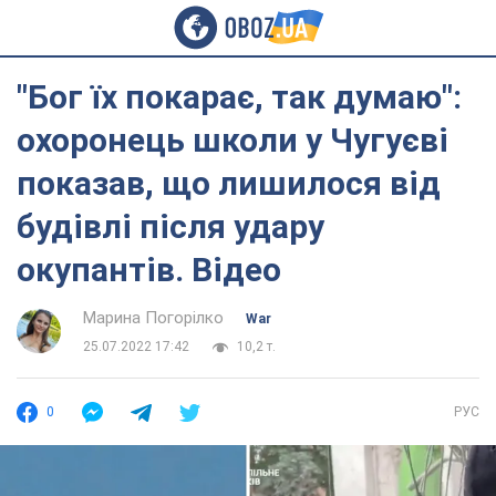
"Бог їх покарає, так думаю":
охоронець школи у Чугуєві
показав, що лишилося від
будівлі після удару
окупантів. Відео
Марина Погорілко
War
25.07.2022 17:42
10,2 т.
0
РУС