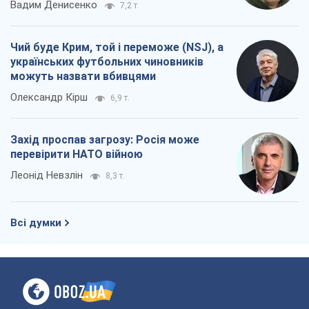
Вадим Денисенко
7,2 т.
Чий буде Крим, той і переможе (NSJ), а
українських футбольних чиновників
можуть назвати вбивцями
Олександр Кірш
6,9 т.
Захід проспав загрозу: Росія може
перевірити НАТО війною
Леонід Невзлін
8,3 т.
Всі думки