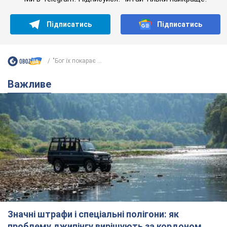
Підписатись
Підписатись
"Бог їх покарає ...
Важливе
Значні штрафи і спеціальні полігони: як
проблему джипінгу вирішують за кордоном