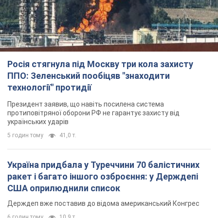
Росія стягнула під Москву три кола захисту
ППО: Зеленський пообіцяв "знаходити
технології" протидії
Президент заявив, що навіть посилена система
протиповітряної оборони РФ не гарантує захисту від
українських ударів
5 годин тому
41,0 т.
Україна придбала у Туреччини 70 балістичних
ракет і багато іншого озброєння: у Держдепі
США оприлюднили список
Держдеп вже поставив до відома американський Конгрес
6 годин тому
10,9 т.