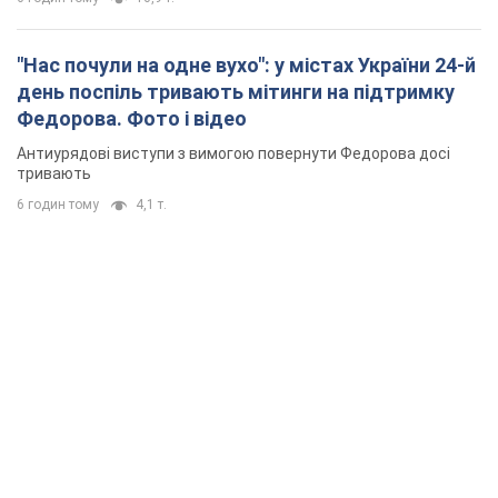
"Нас почули на одне вухо": у містах України 24-й
день поспіль тривають мітинги на підтримку
Федорова. Фото і відео
Антиурядові виступи з вимогою повернути Федорова досі
тривають
6 годин тому
4,1 т.