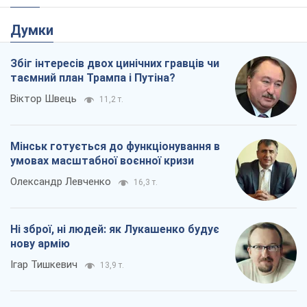
Думки
Збіг інтересів двох цинічних гравців чи
таємний план Трампа і Путіна?
Віктор Швець
11,2 т.
Мінськ готується до функціонування в
умовах масштабної воєнної кризи
Олександр Левченко
16,3 т.
Ні зброї, ні людей: як Лукашенко будує
нову армію
Ігар Тишкевич
13,9 т.