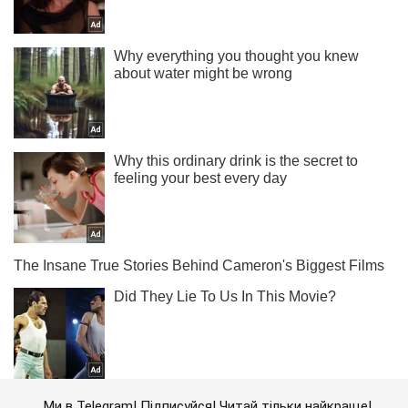
Ми в Telegram! Підписуйся! Читай тільки найкраще!