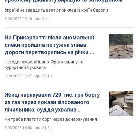
Україні не завадить взяти приклад із країн Європи
8.08.2026 05:10
2,4 т.
На Прикарпатті після аномальної
спеки пройшла потужна злива:
дороги перетворились на річки.
Відео
Негода накрила Івано-Франківщину та
курортний Буковель
8.08.2026 09:27
35,1 т.
Жінці нарахували 729 тис. грн боргу
за газ через покази зіпсованого
лічильника: суддя ухвалив
неочікуване рішення
Чи треба платити борг через донарахування
8.08.2026 14:43
31,6 т.