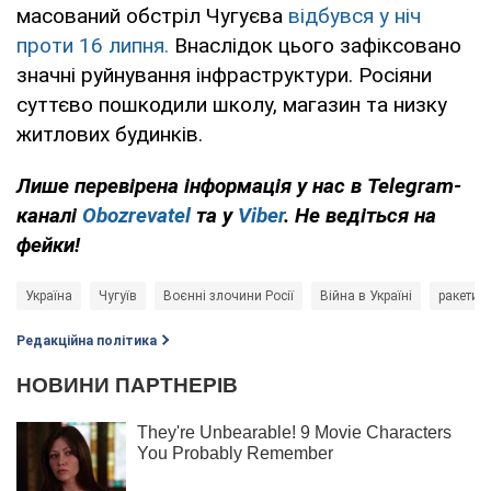
масований обстріл Чугуєва
відбувся у ніч
проти 16 липня.
Внаслідок цього зафіксовано
значні руйнування інфраструктури. Росіяни
суттєво пошкодили школу, магазин та низку
житлових будинків.
Лише перевірена інформація у нас в Telegram-
каналі
Obozrevatel
та у
Viber
. Не ведіться на
фейки!
Україна
Чугуїв
Воєнні злочини Росії
Війна в Україні
ракети
Редакційна політика