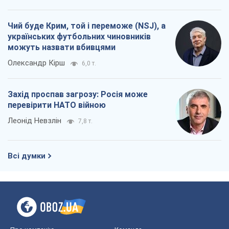
Коли закінчиться війна?
Юрій Хрістензен
7,3 т.
Україна вступила в надзвичайний
економічний стан. Чи є світло вкінці
тунелю?
Вадим Денисенко
6,2 т.
Чий буде Крим, той і переможе (NSJ), а
українських футбольних чиновників
можуть назвати вбивцями
Олександр Кірш
6,0 т.