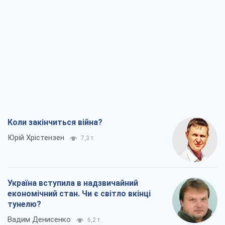
Мінськ готується до функціонування в
умовах масштабної воєнної кризи
Олександр Левченко
15,2 т.
Ні зброї, ні людей: як Лукашенко будує
нову армію
Ігар Тишкевич
12,9 т.