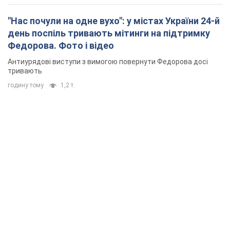
Президент подякував європейським партнерам за фінансову
підтримку
4 години тому
54,7 т.
Україна придбала у Туреччини 70 балістичних
ракет і багато іншого озброєння: у Держдепі
США оприлюднили список
Держдеп вже поставив до відома американський Конгрес
годину тому
2,2 т.
"Нас почули на одне вухо": у містах України 24-й
день поспіль тривають мітинги на підтримку
Федорова. Фото і відео
Антиурядові виступи з вимогою повернути Федорова досі
тривають
годину тому
1,2 т.