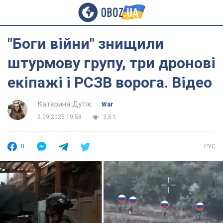
"Боги війни" знищили
штурмову групу, три дронові
екіпажі і РСЗВ ворога. Відео
Катерина Дутік
War
9.09.2025 19:58
3,6 т.
0
РУС