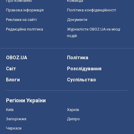
Захід проспав загрозу: Росія може
перевірити НАТО війною
Леонід Невзлін
7,8 т.
Всі думки
Про компанію
Команда
Правова інформація
Політика конфіденційності
Реклама на сайті
Документи
Редакційна політика
Журналісти OBOZ.UA на місці
подій