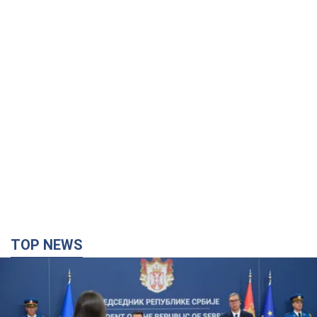
дороги перетворились на річки.
Відео
Негода накрила Івано-Франківщину та
курортний Буковель
8.08.2026 09:27
27,5 т.
Жінці нарахували 729 тис. грн боргу
за газ через покази зіпсованого
лічильника: суддя ухвалив
неочікуване рішення
Чи треба платити борг через донарахування
7 годин тому
31,1 т.