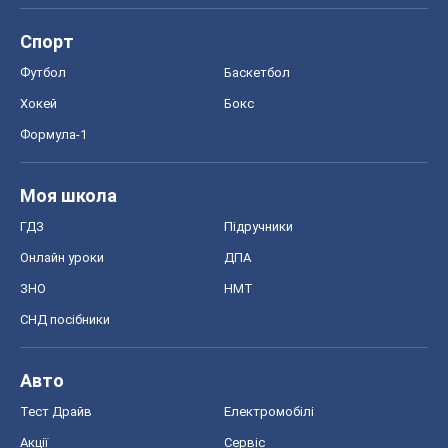
OBOZ.UA
Політика
Світ
Розслідування
Блоги
Суспільство
Регіони України
Київ
Харків
Запоріжжя
Дніпро
Черкаси
Спорт
Футбол
Баскетбол
Хокей
Бокс
Формула-1