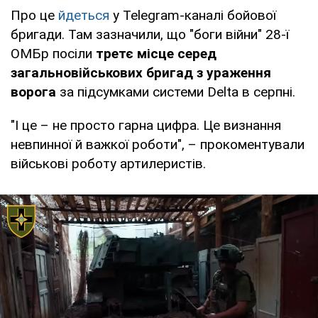
Про це
йдеться
у Telegram-каналі бойової
бригади. Там зазначили, що "боги війни" 28-ї
ОМБр посіли
третє місце серед
загальновійськових бригад з ураження
ворога
за підсумками системи Delta в серпні.
"І це – не просто гарна цифра. Це визнання
невпинної й важкої роботи", – прокоментували
військові роботу артилеристів.