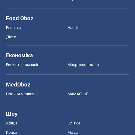
Моя школа
ГДЗ
Підручники
Онлайн уроки
ДПА
ЗНО
НМТ
СНД посібники
Авто
Тест Драйв
Електромобілі
Акції
Сервіс
Food Oboz
Рецепти
Напої
Дієти