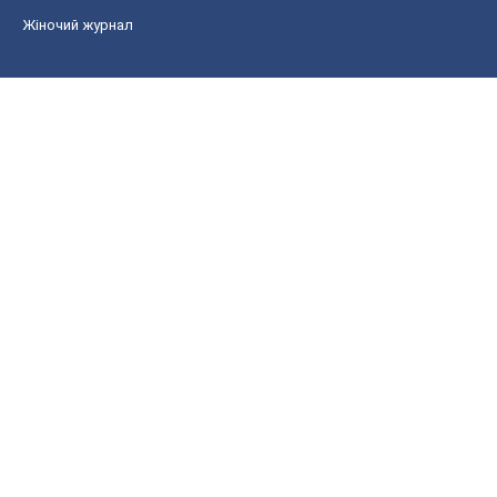
Економіка
Ринки та компанії
Макроекономіка
MedOboz
Новини медицини
MAMACLUB
Шоу
Афіша
Плітки
Краса
Мода
Жіночий журнал