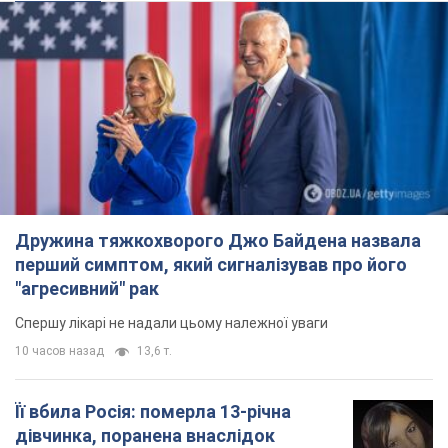
Дружина тяжкохворого Джо Байдена назвала
перший симптом, який сигналізував про його
"агресивний" рак
Спершу лікарі не надали цьому належної уваги
10 часов назад
13,6 т.
Її вбила Росія: померла 13-річна
дівчинка, поранена внаслідок