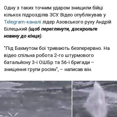
Одну з таких точним ударом знищили бійці
кількох підрозділів ЗСУ. Відео опублікував у
Telegram-каналі
лідер Азовського руху Андрій
Білецький
(щоб переглянути, доскрольте
новину до кінця)
.
"Під Бахмутом бої тривають безперервно. На
відео спільна робота 2-го штурмового
батальйону 3-ї ОШБр та 56-ї бригади –
знищення групи росіян", – написав він.