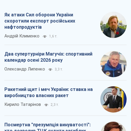
Як атаки Сил оборони України
скоротили експорт російських
нафтопродуктів
Андрій Клименко
1,6 т.
Два супертурніри Магучіх: спортивний
календар осені 2026 року
Олександр Липенко
3,3 т.
Ракетний щит і меч України: ставка на
виробництво власних ракет
Кирило Татарінов
2,3 т.
Посмертна "презумпція винуватості":
хто дозволив ТЦК судити загиблих