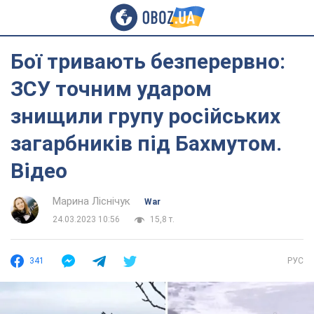
Бої тривають безперервно:
ЗСУ точним ударом
знищили групу російських
загарбників під Бахмутом.
Відео
Марина Ліснічук
War
24.03.2023 10:56
15,8 т.
341
РУС