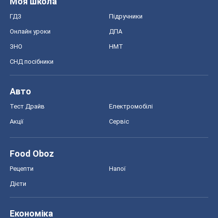
Моя школа
ГДЗ
Підручники
Онлайн уроки
ДПА
ЗНО
НМТ
СНД посібники
Авто
Тест Драйв
Електромобілі
Акції
Сервіс
Food Oboz
Рецепти
Напої
Дієти
Економіка