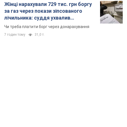
Жінці нарахували 729 тис. грн боргу
за газ через покази зіпсованого
лічильника: суддя ухвалив
неочікуване рішення
Чи треба платити борг через донарахування
7 годин тому
31,0 т.