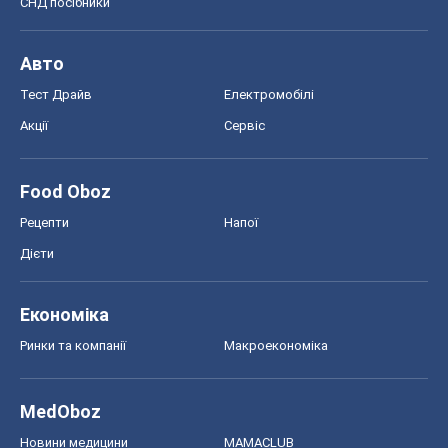
СНД посібники
Авто
Тест Драйв
Електромобілі
Акції
Сервіс
Food Oboz
Рецепти
Напої
Дієти
Економіка
Ринки та компанії
Макроекономіка
MedOboz
Новини медицини
MAMACLUB