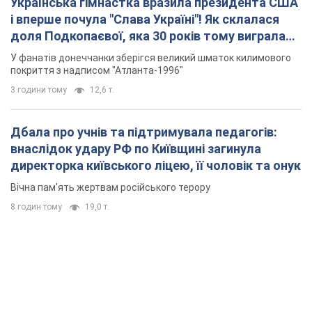
Українська гімнастка вразила президента США
і вперше почула "Слава Україні"! Як склалася
доля Подкопаєвої, яка 30 років тому виграла
"золото" Олімпіади
У фанатів донеччанки зберігся великий шматок килимового
покриття з надписом "Атланта-1996"
3 години тому
12,6 т.
Дбала про учнів та підтримувала педагогів:
внаслідок удару РФ по Київщині загинула
директорка київського ліцею, її чоловік та онук
Вічна пам'ять жертвам російського терору
8 годин тому
19,0 т.