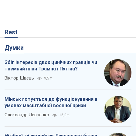
Rest
Думки
Збіг інтересів двох цинічних гравців чи
таємний план Трампа і Путіна?
Віктор Швець
9,5 т.
Мінськ готується до функціонування в
умовах масштабної воєнної кризи
Олександр Левченко
15,0 т.
Ні зброї, ні людей: як Лукашенко будує