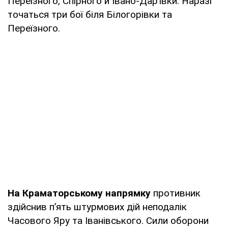
Переїзного, Спірного й Івано-Дар’ївки. Наразі
точаться три бої біля Білогорівки та
Переїзного.
На Краматорському напрямку
противник
здійснив п’ять штурмових дій неподалік
Часового Яру та Іванівського. Сили оборони