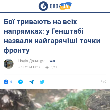
Бої тривають на всіх
напрямках: у Генштабі
назвали найгарячіші точки
фронту
Надія Данищук
War
6.08.2024 18:07
5,2 т.
0
РУС