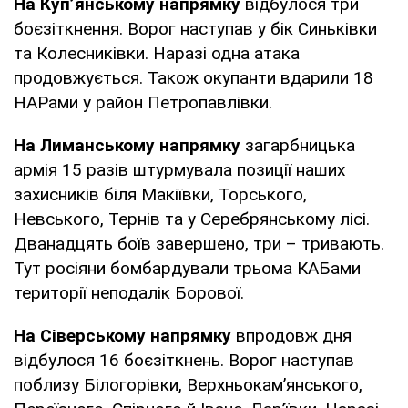
На Куп’янському напрямку
відбулося три
боєзіткнення. Ворог наступав у бік Синьківки
та Колесниківки. Наразі одна атака
продовжується. Також окупанти вдарили 18
НАРами у район Петропавлівки.
На Лиманському напрямку
загарбницька
армія 15 разів штурмувала позиції наших
захисників біля Макіївки, Торського,
Невського, Тернів та у Серебрянському лісі.
Дванадцять боїв завершено, три – тривають.
Тут росіяни бомбардували трьома КАБами
території неподалік Борової.
На Сіверському напрямку
впродовж дня
відбулося 16 боєзіткнень. Ворог наступав
поблизу Білогорівки, Верхньокам’янського,