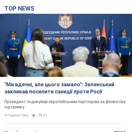
TOP NEWS
"Ми вдячні, але цього замало": Зеленський
закликав посилити санкції проти Росії
Президент подякував європейським партнерам за фінансову
підтримку
4 години тому
48,0 т.