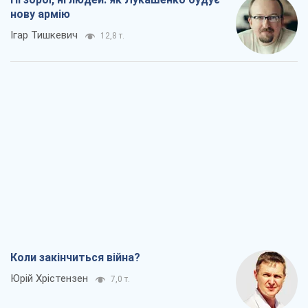
нову армію
Ігар Тишкевич
12,8 т.
Коли закінчиться війна?
Юрій Хрістензен
7,0 т.