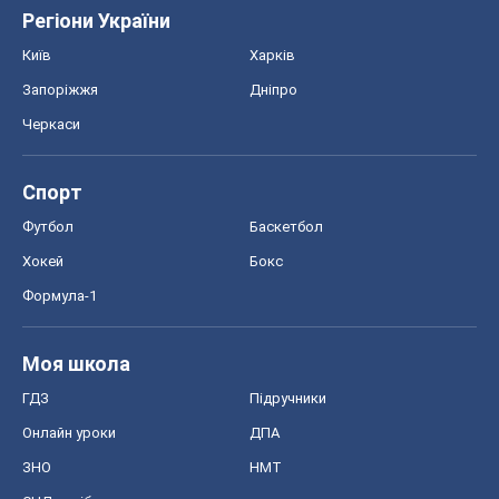
Регіони України
Київ
Харків
Запоріжжя
Дніпро
Черкаси
Спорт
Футбол
Баскетбол
Хокей
Бокс
Формула-1
Моя школа
ГДЗ
Підручники
Онлайн уроки
ДПА
ЗНО
НМТ