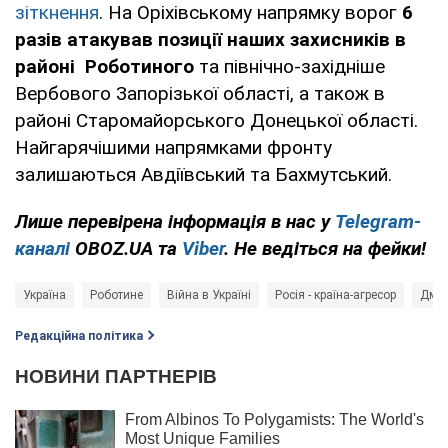
зіткнення
. На Оріхівському напрямку ворог
6
разів атакував позиції наших захисників в
районі Роботиного
та північно-західніше
Вербового Запорізької області, а також в
районі Старомайорського Донецької області.
Найгарячішими напрямками фронту
залишаються Авдіївський та Бахмутський.
Лише перевірена інформація в нас у
Telegram-
каналі
OBOZ.UA та
Viber
. Не ведіться на фейки!
Україна
Роботине
Війна в Україні
Росія - країна-агресор
Дмит
Редакційна політика