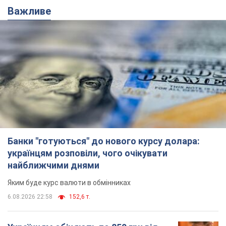
Банки "готуються" до нового курсу долара:
українцям розповіли, чого очікувати
найближчими днями
Яким буде курс валюти в обмінниках
6.08.2026 22:58
152,6 т.
Українцям обіцяють по 850 грн від
мобільних операторів: що не так з
цими повідомленнями
Як не потрапити в пастку шахраїв
6.08.2026 21:02
17,1 т.
Найдорожчий футболіст "Динамо"
забив "Карабаху" вже на 10-й хвилині