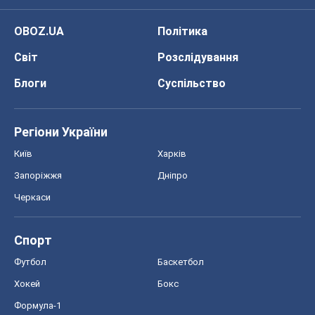
Київ
Харків
Запоріжжя
Дніпро
Черкаси
Спорт
Футбол
Баскетбол
Хокей
Бокс
Формула-1
Моя школа
ГДЗ
Підручники
Онлайн уроки
ДПА
ЗНО
НМТ
СНД посібники