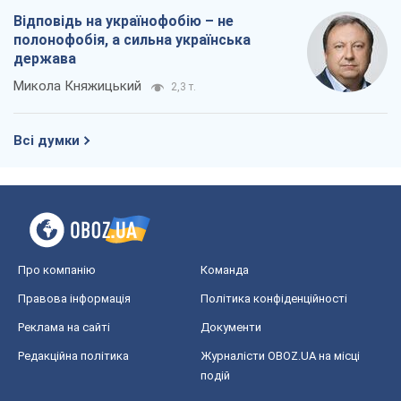
Про компанію
Команда
Правова інформація
Політика конфіденційності
Реклама на сайті
Документи
Редакційна політика
Журналісти OBOZ.UA на місці
подій
OBOZ.UA
Політика
Світ
Розслідування
Блоги
Суспільство
Регіони України