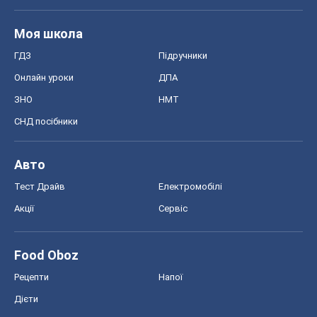
Авто
Тест Драйв
Електромобілі
Акції
Сервіс
Food Oboz
Рецепти
Напої
Дієти
Економіка
Ринки та компанії
Макроекономіка
MedOboz
Новини медицини
MAMACLUB