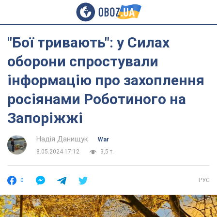
"Бої тривають": у Силах
оборони спростували
інформацію про захоплення
росіянами Роботиного на
Запоріжжі
Надія Данищук
War
8.05.2024 17:12
3,5 т.
0
РУС