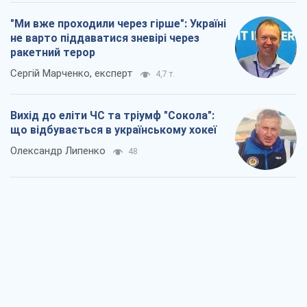
Олександр Липенко
48
Що очікує українців у 2026–2028 роках?
Головні висновки з нових прогнозів від
НБУ
Василь Фурман
2,3 т.