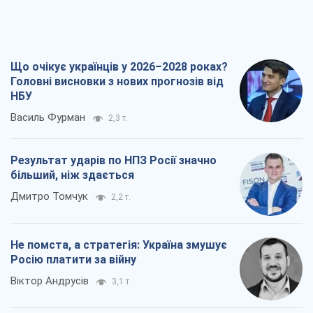
Результат ударів по НПЗ Росії значно
більший, ніж здається
Дмитро Томчук
2,2 т.
Не помста, а стратегія: Україна змушує
Росію платити за війну
Віктор Андрусів
3,1 т.
Відповідь на українофобію – не
полонофобія, а сильна українська
держава
Микола Княжицький
2,3 т.
Всі думки