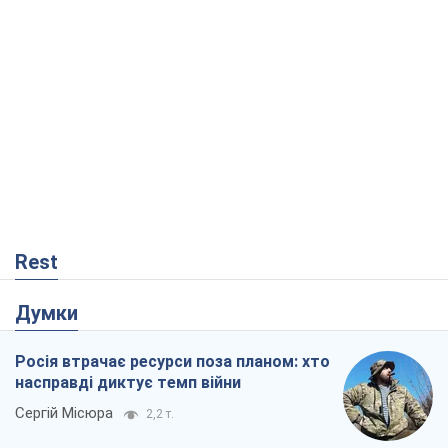
Rest
Думки
Росія втрачає ресурси поза планом: хто
насправді диктує темп війни
Сергій Місюра
2,2 т.
"Ми вже проходили через гірше": Україні
не варто піддаватися зневірі через
ракетний терор
Сергій Марченко, експерт
4,7 т.
Вихід до еліти ЧС та тріумф "Сокола":
що відбувається в українському хокеї