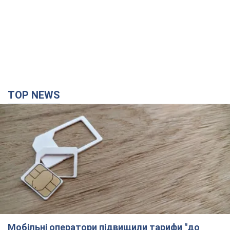
Мобільні оператори підвищили тарифи "до
межі", але якість зв'язку деградувала: чи варто
скаржитись на ціни
Чому ціни на мобільний зв'язок зросли у кілька разів і як
поліпшити якість інтернету на телефоні
4 години тому
25,5 т.
"Працюємо, щоб отримати пакети з ракетами