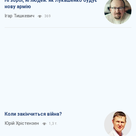
Ні зброї, ні людей: як Лукашенко будує
нову армію
Ігар Тишкевич
369
Коли закінчиться війна?
Юрій Хрістензен
1,3 т.