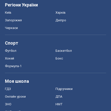
Регіони України
Київ
Харків
Запоріжжя
Дніпро
Черкаси
Спорт
Футбол
Баскетбол
Хокей
Бокс
Формула-1
Моя школа
ГДЗ
Підручники
Онлайн уроки
ДПА
ЗНО
НМТ