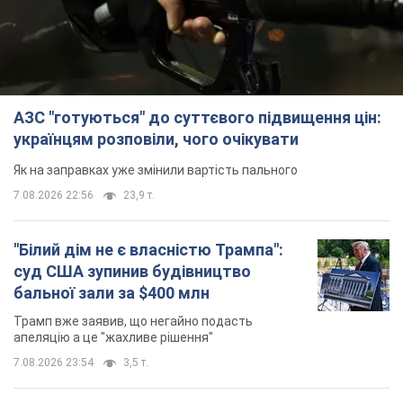
АЗС "готуються" до суттєвого підвищення цін:
українцям розповіли, чого очікувати
Як на заправках уже змінили вартість пального
7.08.2026 22:56
23,9 т.
"Білий дім не є власністю Трампа":
суд США зупинив будівництво
бальної зали за $400 млн
Трамп вже заявив, що негайно подасть
апеляцію а це "жахливе рішення"
7.08.2026 23:54
3,5 т.