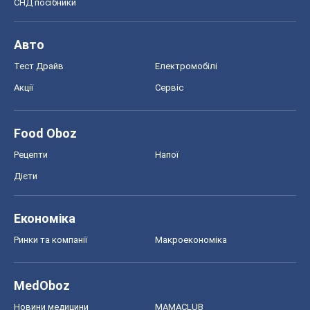
СНД посібники
Авто
Тест Драйв
Електромобілі
Акції
Сервіс
Food Oboz
Рецепти
Напої
Дієти
Економіка
Ринки та компанії
Макроекономіка
MedOboz
Новини медицини
MAMACLUB