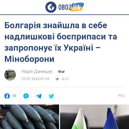
Болгарія знайшла в себе
надлишкові боєприпаси та
запропонує їх Україні –
Міноборони
Надія Данищук
War
23.07.2024 01:33
4,3 т.
10
РУС