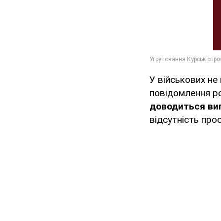
У військових не 
повідомлення ро
доводиться виг
відсутність прос