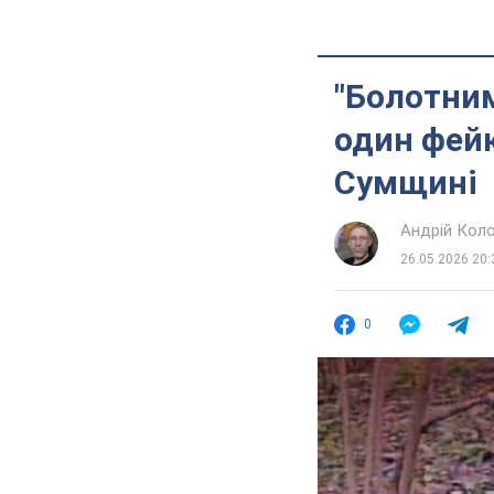
"Болотним
один фейк
Сумщині
Андрій Кол
26.05.2026 20:
0