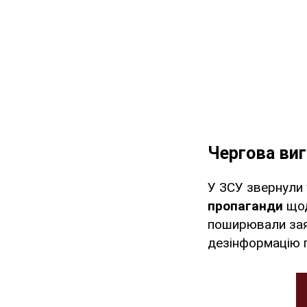
Чергова виг
У ЗСУ звернули 
пропаганди
щод
поширювали заяв
дезінформацію п