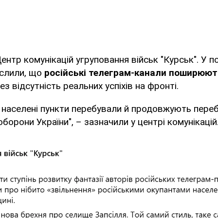
ентр комунікацій угруповання військ "Курськ". У п
еслили, що
російські телеграм-канали поширюют
з відсутність реальних успіхів на фронті.
 населені пункти перебували й продовжують переб
борони України", – зазначили у центрі комунікацій