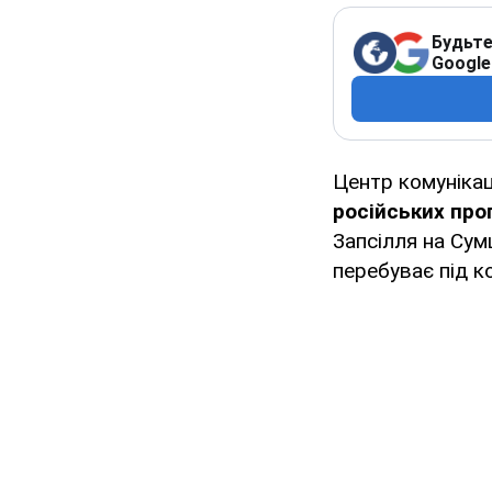
Будьте
Google
Центр комунікац
російських про
Запсілля на Сум
перебуває під к