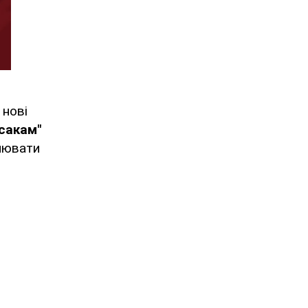
 нові
сакам"
снювати