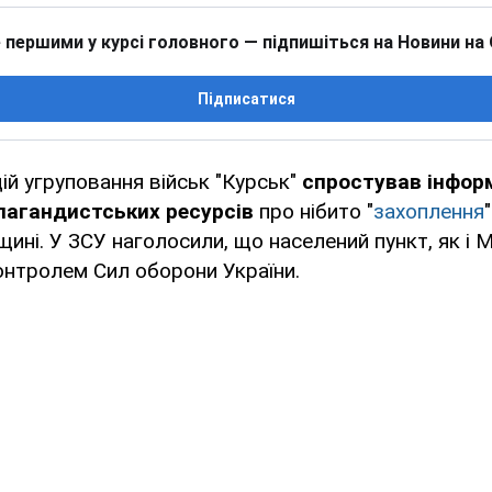
 першими у курсі головного — підпишіться на Новини на
Підписатися
ій угруповання військ "Курськ"
спростував інфор
пагандистських ресурсів
про нібито "
захоплення
щині. У ЗСУ наголосили, що населений пункт, як і 
онтролем Сил оборони України.