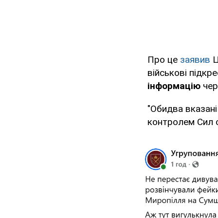
Про це
заявив
Ц
військові підкр
інформацію
чере
"Обидва вказані
контролем Сил о