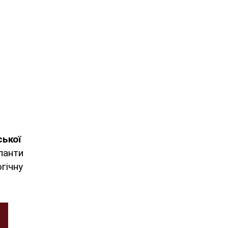
ської
панти
гічну