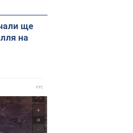
нчали ще
ілля на
РУС