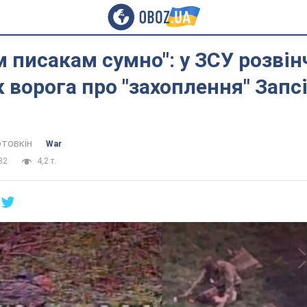
 писакам сумно": у ЗСУ розві
 ворога про "захоплення" Запс
отовкін
War
32
4,2 т.