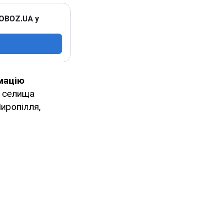
 OBOZ.UA у
мацію
" селища
Миропілля,