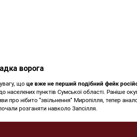
адка ворога
увагу, що
це вже не перший подібний фейк росій
о населених пунктів Сумської області. Раніше оку
и про нібито "звільнення" Миропілля, тепер анало
очали розганяти навколо Запсілля.