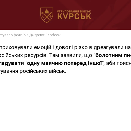
приховували емоцій і доволі різко відреагували на
сійських ресурсів. Там заявили, що
"болотним пи
адувати "одну маячню поперед іншої"
, аби поя
ування російських військ.