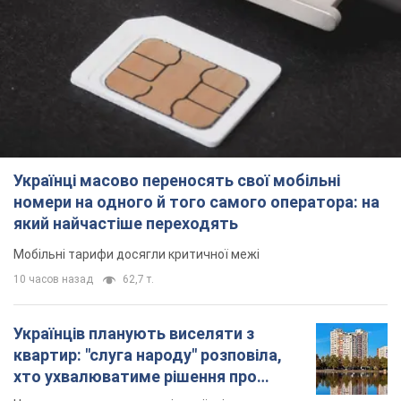
Українці масово переносять свої мобільні
номери на одного й того самого оператора: на
який найчастіше переходять
Мобільні тарифи досягли критичної межі
10 часов назад
62,7 т.
Українців планують виселяти з
квартир: "слуга народу" розповіла,
хто ухвалюватиме рішення про
знесення будинків
Чому хочуть зносити оселі українців
10 часов назад
57,8 т.
Українці масово купують дорогі нові
авто: скільки коштує
найпопулярніша модель
Які марки автомобілів воліють купувати
мешканці України