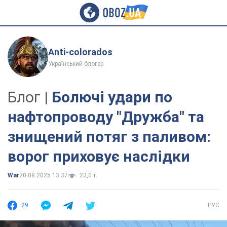
Anti-colorados
Український блогер
Блог |
Болючі удари по
нафтопроводу "Дружба" та
знищений потяг з паливом:
ворог приховує наслідки
War
20.08.2025 13:37
23,0 т.
29
РУС