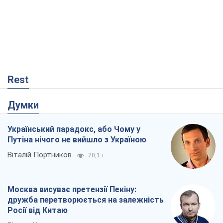
Думки
Український парадокс, або Чому у
Путіна нічого не вийшло з Україною
Віталій Портников
20,1 т.
Москва висуває претензії Пекіну:
дружба перетворюється на залежність
Росії від Китаю
Віктор Каспрук
15,9 т.
Кремль розпочав підготовку до свого
"останнього ривку"
Костянтин Машовець
6,6 т.