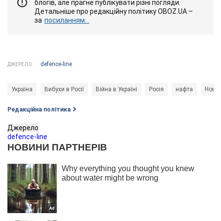
блогів, але прагне публікувати різні погляди.
Детальніше про редакційну політику OBOZ.UA –
за
посиланням...
defence-line
ДЖЕРЕЛО:
Україна
Вибухи в Росії
Війна в Україні
Росія
нафта
Нови
Редакційна політика
Джерело
defence-line