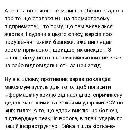
А решта ворожої преси лише побіжно згадала
про те, що сталася НП на промисловому
підприємстві, і то тому, що там виявилися
жертви. І судячи з цього опису, версія про
порушення техніки безпеки, вже виглядає
зовсім примарно і, швидше, як анекдот. З
іншого боку, ніхто з наших військових не взяв
на себе відповідальність за цей захід.
Ну а в цілому, противник зараз докладає
максимум зусиль для того, щоб погасити
інформаційну хвилю від наслідків, спричинену
дедалі частішими та важчими ударами ЗСУ по
їхніх тилах. А те, що удари виключно болючі,
підтверджує реакція ворога, в плані ударів по
нашій інфраструктурі. Бійка пішла кістка-в-