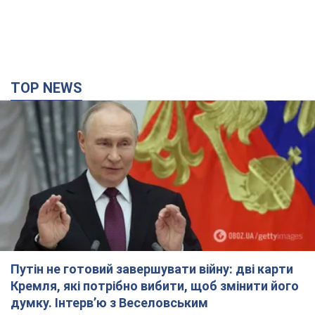
Путін не готовий завершувати війну: дві карти
Кремля, які потрібно вибити, щоб змінити його
думку. Інтерв’ю з Веселовським
Без зміни російських розрахунків швидкого завершення війни
не буде
2 часа назад
16,2 т.
Дрони атакували НПЗ у Нижньокамську: після
вибухів було видно дим. Відео
Місцеві активно публікували фото та відео