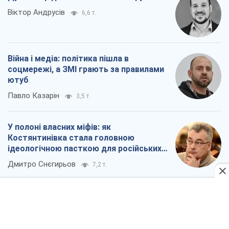
У полоні власних міфів: як
Костянтинівка стала головною
ідеологічною пасткою для російських
окупантів
Дмитро Снєгирьов
7,2 т.
Рекрутинг: оновлений і, схоже,
корисний ворожий досвід, або
Діалектика вибагливого боягузтва
Олександр Кірш
6,0 т.
Всі думки