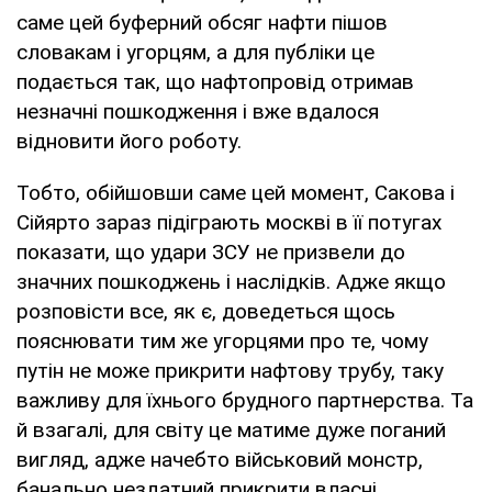
саме цей буферний обсяг нафти пішов
словакам і угорцям, а для публіки це
подається так, що нафтопровід отримав
незначні пошкодження і вже вдалося
відновити його роботу.
Тобто, обійшовши саме цей момент, Сакова і
Сійярто зараз підіграють москві в її потугах
показати, що удари ЗСУ не призвели до
значних пошкоджень і наслідків. Адже якщо
розповісти все, як є, доведеться щось
пояснювати тим же угорцями про те, чому
путін не може прикрити нафтову трубу, таку
важливу для їхнього брудного партнерства. Та
й взагалі, для світу це матиме дуже поганий
вигляд, адже начебто військовий монстр,
банально нездатний прикрити власні,