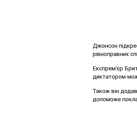
Джонсон підкрес
рівноправних сп
Експрем'єр Брит
диктатором можн
Також він додав
допоможе поклас