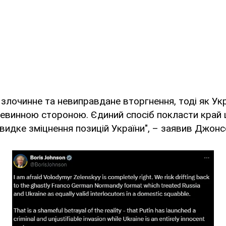
 злочинне та невиправдане вторгнення, тоді як Укр
винною стороною. Єдиний спосіб покласти край ці
идке зміцнення позицій України", – заявив Джонс