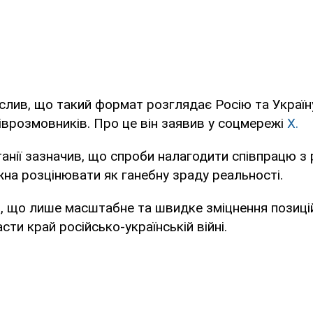
лив, що такий формат розглядає Росію та Україн
іврозмовників. Про це він заявив у соцмережі
Х.
анії зазначив, що спроби налагодити співпрацю з
а розцінювати як ганебну зраду реальності.
, що лише масштабне та швидке зміцнення позиці
ти край російсько-українській війні.