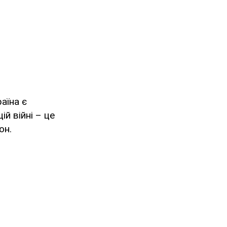
аїна є
й війні – це
он.