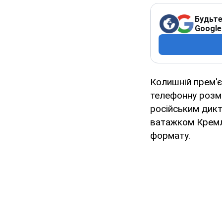
Будьте
Google
Колишній прем'є
телефонну розм
російським дикт
ватажком Кремл
формату.