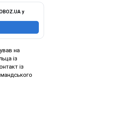
 OBOZ.UA у
ував на
ьца із
онтакт із
рмандського