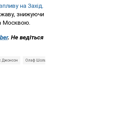
пливу на Захід.
ержаву, знижуючи
а Москвою.
ber
. Не ведіться
с Джонсон
Олаф Шольц