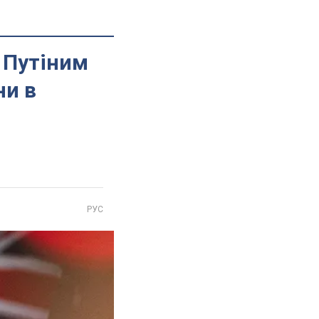
 Путіним
ни в
РУС