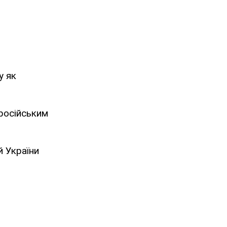
у як
 російським
й України