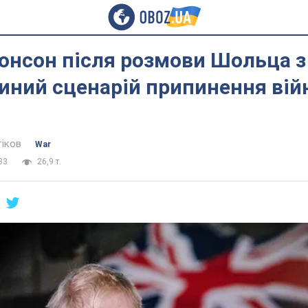
онсон після розмови Шольца з
иний сценарій припинення вій
тіков
War
33
26,9 т.