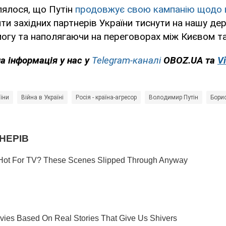
лялося, що Путін
продовжує свою кампанію щодо в
ити західних партнерів України тиснути на нашу д
могу та наполягаючи на переговорах між Києвом т
а інформація у нас у
Telegram-каналі
OBOZ.UA та
Vi
аїни
Війна в Україні
Росія - країна-агресор
Володимир Путін
Бори