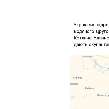
Українські підр
Водяного Другог
Котлине, Удачне
дають окупантам 