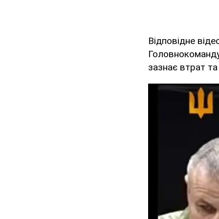
Відповідне віде
Головнокомандув
зазнає втрат та