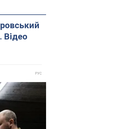
кровський
. Відео
РУС