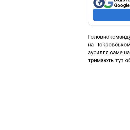
Google
Головнокоманду
на Покровському
зусилля саме на
тримають тут об