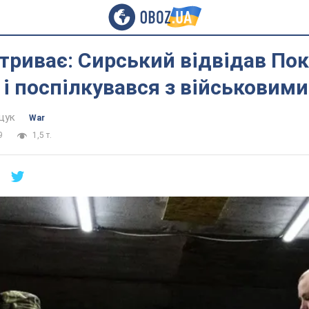
триває: Сирський відвідав По
і поспілкувався з військовими
щук
War
9
1,5 т.