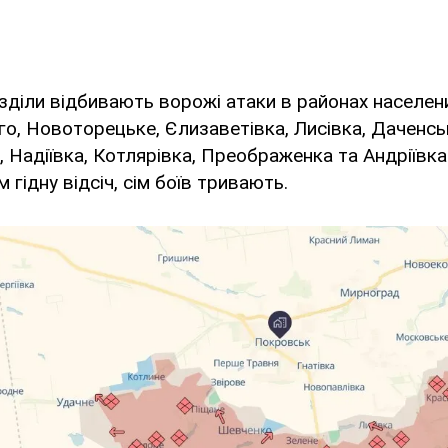
озділи відбивають ворожі атаки в районах населен
о, Новоторецьке, Єлизаветівка, Лисівка, Даченсь
, Надіївка, Котлярівка, Преображенка та Андріївка
гідну відсіч, сім боїв тривають.