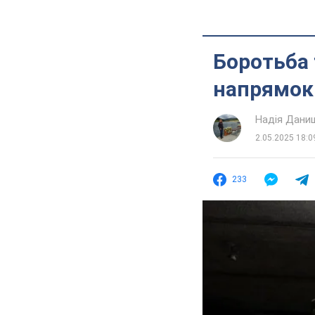
Боротьба 
напрямок 
Надія Дани
2.05.2025 18:0
233