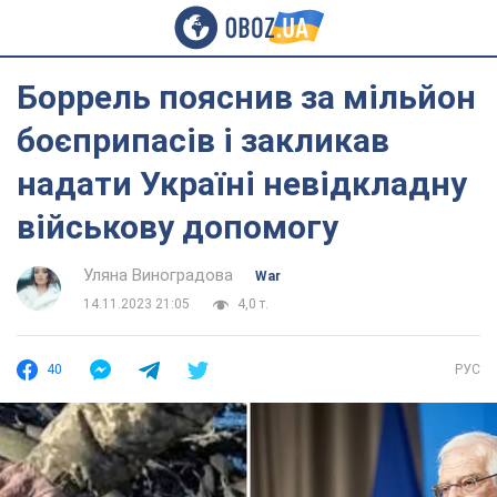
Боррель пояснив за мільйон
боєприпасів і закликав
надати Україні невідкладну
військову допомогу
Уляна Виноградова
War
14.11.2023 21:05
4,0 т.
40
РУС