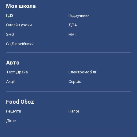
Моя школа
ГДЗ
Підручники
Онлайн уроки
ДПА
ЗНО
НМТ
СНД посібники
Авто
Тест Драйв
Електромобілі
Акції
Сервіс
Food Oboz
Рецепти
Напої
Дієти