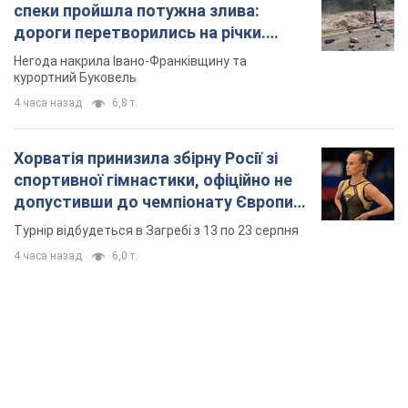
спеки пройшла потужна злива:
дороги перетворились на річки.
Відео
Негода накрила Івано-Франківщину та
курортний Буковель
4 часа назад
6,8 т.
Хорватія принизила збірну Росії зі
спортивної гімнастики, офіційно не
допустивши до чемпіонату Європи
основних спортсменів
Турнір відбудеться в Загребі з 13 по 23 серпня
4 часа назад
6,0 т.