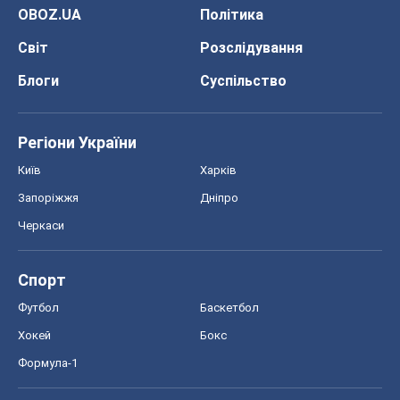
OBOZ.UA
Політика
Світ
Розслідування
Блоги
Суспільство
Регіони України
Київ
Харків
Запоріжжя
Дніпро
Черкаси
Спорт
Футбол
Баскетбол
Хокей
Бокс
Формула-1