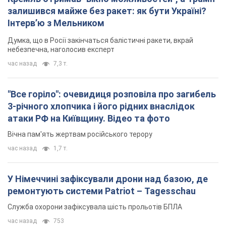
залишився майже без ракет: як бути Україні?
Інтерв’ю з Мельником
Думка, що в Росії закінчаться балістичні ракети, вкрай
небезпечна, наголосив експерт
час назад
7,3 т.
"Все горіло": очевидиця розповіла про загибель
3-річного хлопчика і його рідних внаслідок
атаки РФ на Київщину. Відео та фото
Вічна пам'ять жертвам російського терору
час назад
1,7 т.
У Німеччині зафіксували дрони над базою, де
ремонтують системи Patriot – Tagesschau
Служба охорони зафіксувала шість прольотів БПЛА
час назад
753