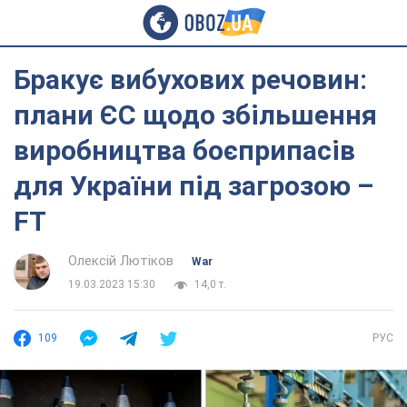
Бракує вибухових речовин:
плани ЄС щодо збільшення
виробництва боєприпасів
для України під загрозою –
FT
Олексій Лютіков
War
19.03.2023 15:30
14,0 т.
109
РУС