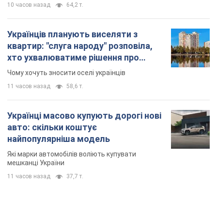
10 часов назад
64,2 т.
Українців планують виселяти з
квартир: "слуга народу" розповіла,
хто ухвалюватиме рішення про
знесення будинків
Чому хочуть зносити оселі українців
11 часов назад
58,6 т.
Українці масово купують дорогі нові
авто: скільки коштує
найпопулярніша модель
Які марки автомобілів воліють купувати
мешканці України
11 часов назад
37,7 т.