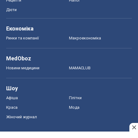
Рецепти
Напої
Дієти
Економіка
Ринки та компанії
Макроекономіка
MedOboz
Новини медицини
MAMACLUB
Шоу
Афіша
Плітки
Краса
Мода
Жіночий журнал