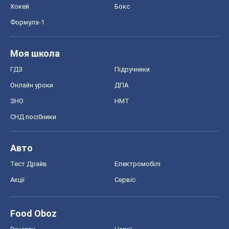
Хокей
Бокс
Формула-1
Моя школа
ГДЗ
Підручники
Онлайн уроки
ДПА
ЗНО
НМТ
СНД посібники
Авто
Тест Драйв
Електромобілі
Акції
Сервіс
Food Oboz