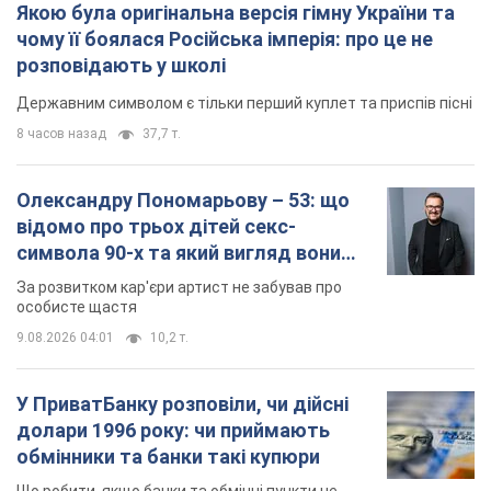
Якою була оригінальна версія гімну України та
чому її боялася Російська імперія: про це не
розповідають у школі
Державним символом є тільки перший куплет та приспів пісні
8 часов назад
37,7 т.
Олександру Пономарьову – 53: що
відомо про трьох дітей секс-
символа 90-х та який вигляд вони
мають
За розвитком кар'єри артист не забував про
особисте щастя
9.08.2026 04:01
10,2 т.
У ПриватБанку розповіли, чи дійсні
долари 1996 року: чи приймають
обмінники та банки такі купюри