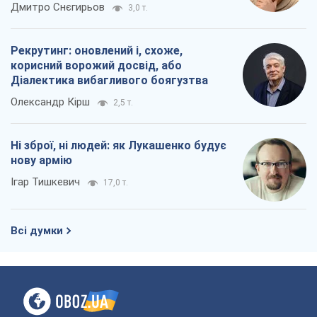
окупантів
Дмитро Снєгирьов
3,0 т.
Рекрутинг: оновлений і, схоже,
корисний ворожий досвід, або
Діалектика вибагливого боягузтва
Олександр Кірш
2,5 т.
Ні зброї, ні людей: як Лукашенко будує
нову армію
Ігар Тишкевич
17,0 т.
Всі думки