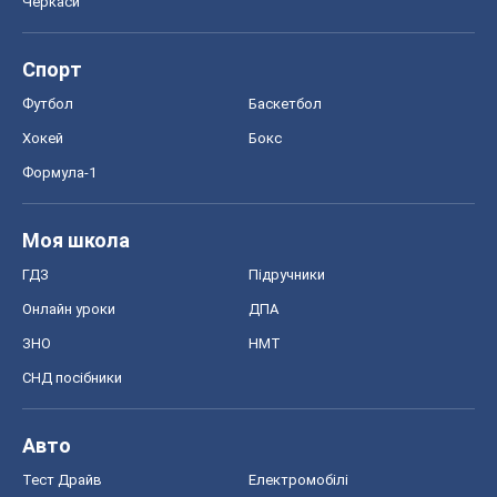
Черкаси
Спорт
Футбол
Баскетбол
Хокей
Бокс
Формула-1
Моя школа
ГДЗ
Підручники
Онлайн уроки
ДПА
ЗНО
НМТ
СНД посібники
Авто
Тест Драйв
Електромобілі