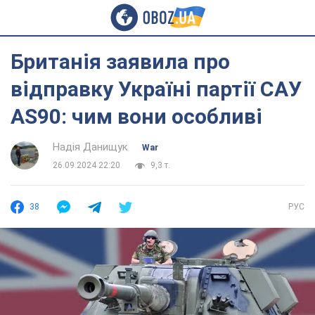
Британія заявила про
відправку Україні партії САУ
AS90: чим вони особливі
Надія Данищук
War
26.09.2024 22:20
9,3 т.
38
РУС