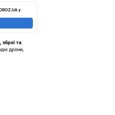
 OBOZ.UA у
 зброї та
дні дрони,