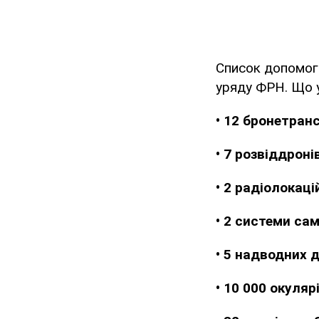
Список допомоги
уряду ФРН. Що у
• 12 бронетранс
• 7 розвіддроні
• 2 радіолокац
• 2 системи са
• 5 надводних д
• 10 000 окуляр