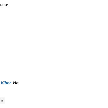
ніки.
у
Viber
. Не
war