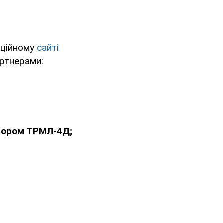
іційному
сайті
артнерами:
стором ТРМЛ-4Д;