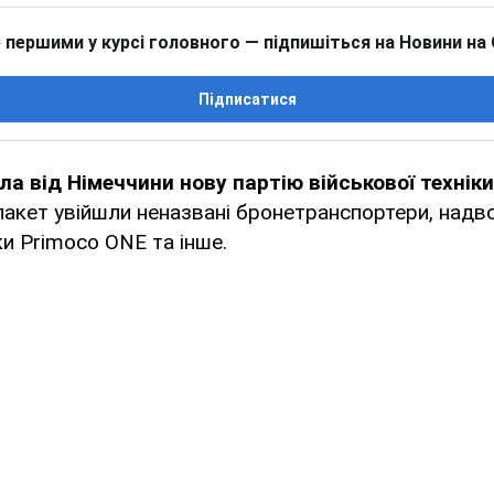
 першими у курсі головного — підпишіться на Новини на
Підписатися
а від Німеччини нову партію військової техніки,
 пакет увійшли неназвані бронетранспортери, надво
и Primoco ONE та інше.