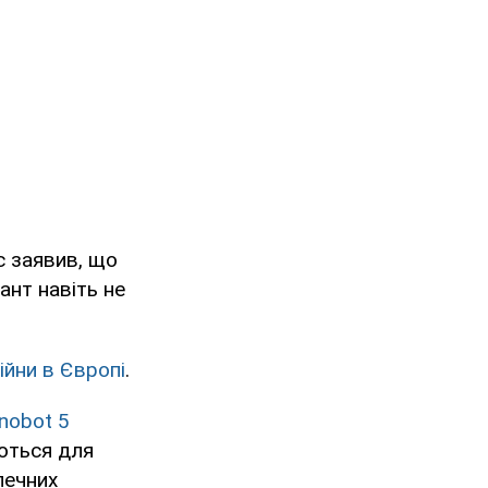
с заявив, що
іант навіть не
ійни в Європі
.
nobot 5
ються для
печних