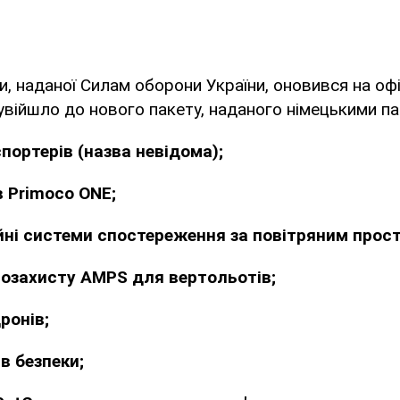
, наданої Силам оборони України, оновився на оф
війшло до нового пакету, наданого німецькими п
портерів (назва невідома);
в Primoco ONE;
ійні системи спостереження за повітряним про
мозахисту AMPS для вертольотів;
ронів;
ів безпеки;