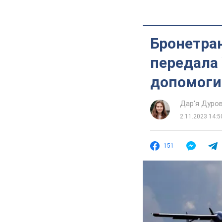
Бронетран
передала 
допомоги
Дар'я Дуро
2.11.2023 14:5
151