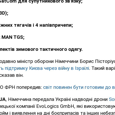
 SatCom для супутникового зв'язку;
3D);
жних тягачів і 4 напівпричепи;
к MAN TGS;
плектів зимового тактичного одягу.
давно міністр оборони Німеччини Борис Пісторіу
ь підтримку Києва через війну в Ізраїлі
. Такий вар
сказав він.
МО ФРН попередив:
світ повинен бути готовим до в
.UA
, Німеччина передала Україні надводні дрони
So
ецької компанії EvoLogics GmbH, які використову
йм і виявлення на дні боєприпасів та інших небез