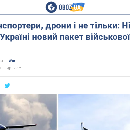
спортери, дрони і не тільки: 
Україні новий пакет військової
ва
War
0
7,5 т.