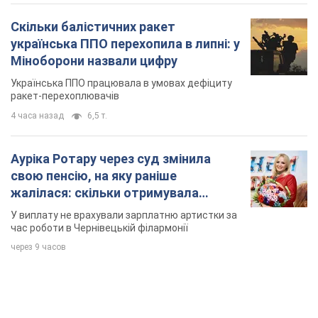
Скільки балістичних ракет
українська ППО перехопила в липні: у
Міноборони назвали цифру
Українська ППО працювала в умовах дефіциту
ракет-перехоплювачів
4 часа назад
6,5 т.
Ауріка Ротару через суд змінила
свою пенсію, на яку раніше
жалілася: скільки отримувала
співачка
У виплату не врахували зарплатню артистки за
час роботи в Чернівецькій філармонії
через 9 часов