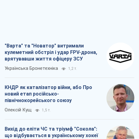
"Варта" та "Новатор" витримали
кулеметний обстріл і удар FPV-дрона,
врятувавши життя офіцеру ЗСУ
Українська Бронетехніка
1,2 т.
КНДР як каталізатор війни, або Про
новий етап російсько-
північнокорейського союзу
Олексій Кущ
1,5 т.
Вихід до еліти ЧС та тріумф "Сокола":
що відбувається в українському хокеї