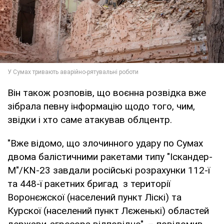
Він також розповів, що воєнна розвідка вже
зібрала певну інформацію щодо того, чим,
звідки і хто саме атакував облцентр.
"Вже відомо, що злочинного удару по Сумах
двома балістичними ракетами типу "Іскандер-
М"/KN-23 завдали російські розрахунки 112-ї
та 448-ї ракетних бригад з території
Воронєжскої (населений пункт Ліскі) та
Курскої (населений пункт Лєженькі) областей