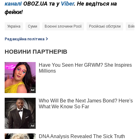
каналі
OBOZ.UA та у
Viber
. Не ведіться на
фейки!
Україна
Суми
Воєнні злочини Росії
Російські обстріли
Війна 
Редакційна політика