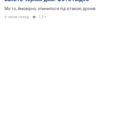
Місто, ймовірно, опинилося під атакою дронів
6 часов назад
7,3 т.