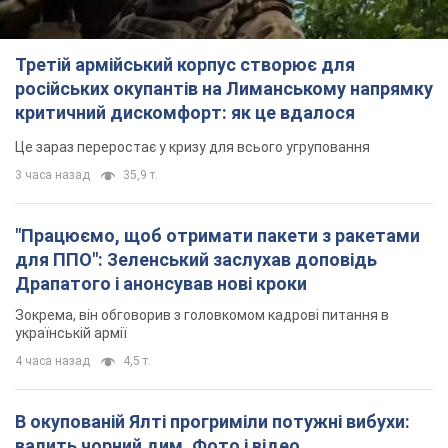
Третій армійський корпус створює для
російських окупантів на Лиманському напрямку
критичний дискомфорт: як це вдалося
Це зараз переростає у кризу для всього угруповання
3 часа назад
35,9 т.
"Працюємо, щоб отримати пакети з ракетами
для ППО": Зеленський заслухав доповідь
Драпатого і анонсував нові кроки
Зокрема, він обговорив з головкомом кадрові питання в
українській армії
4 часа назад
4,5 т.
В окупованій Ялті прогриміли потужні вибухи:
валить чорний дим. Фото і відео