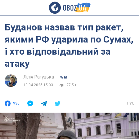
Буданов назвав тип ракет,
якими РФ ударила по Сумах,
і хто відповідальний за
атаку
Лілія Рагуцька
War
13.04.2025 15:03
27,5 т.
936
РУС