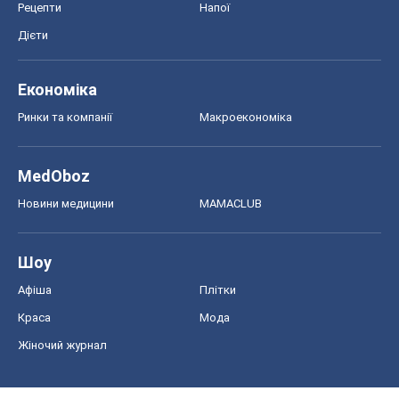
Рецепти
Напої
Дієти
Економіка
Ринки та компанії
Макроекономіка
MedOboz
Новини медицини
MAMACLUB
Шоу
Афіша
Плітки
Краса
Мода
Жіночий журнал