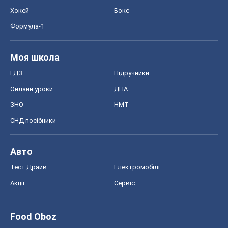
Хокей
Бокс
Формула-1
Моя школа
ГДЗ
Підручники
Онлайн уроки
ДПА
ЗНО
НМТ
СНД посібники
Авто
Тест Драйв
Електромобілі
Акції
Сервіс
Food Oboz