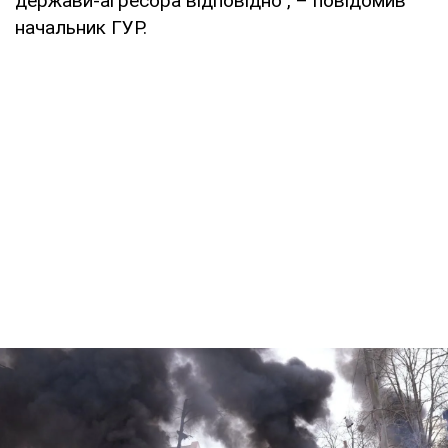
держави-агресора відповідно", – повідомив
начальник ГУР.