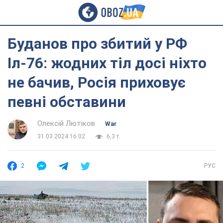
Буданов про збитий у РФ
Іл-76: жодних тіл досі ніхто
не бачив, Росія приховує
певні обставини
Олексій Лютіков
War
31.03.2024 16:02
6,3 т.
2
РУС