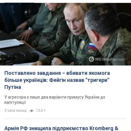
Поставлено завдання – вбивати якомога
більше українців: Фейгін назвав "тригери"
Путіна
У агресора є лише два варіанти примусу України до
капітуляції
3 часа назад
13,6 т.
Армія РФ знищила підприємство Kromberg &