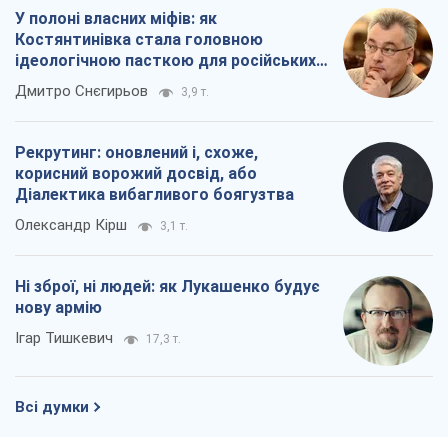
У полоні власних міфів: як
Костянтинівка стала головною
ідеологічною пасткою для російських
окупантів
Дмитро Снєгирьов
3,9 т.
Рекрутинг: оновлений і, схоже,
корисний ворожий досвід, або
Діалектика вибагливого боягузтва
Олександр Кірш
3,1 т.
Ні зброї, ні людей: як Лукашенко будує
нову армію
Ігар Тишкевич
17,3 т.
Всі думки