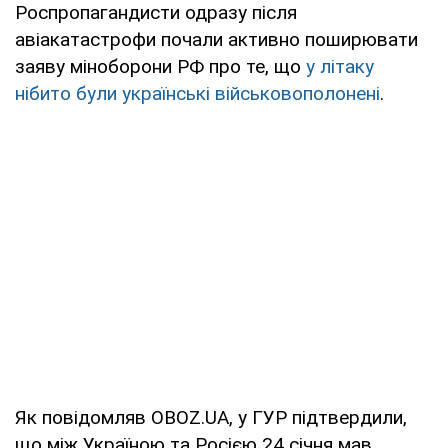
Роспропагандисти одразу після
авіакатастрофи почали активно поширювати
заяву міноборони РФ про те, що
у літаку
нібито були українські військовополонені
.
Як повідомляв OBOZ.UA, у ГУР підтвердили,
що між Україною та Росією 24 січня мав