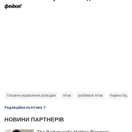
фейки!
Головне управління розвідки
літак
розбився літак
Кирило Буда
Редакційна політика