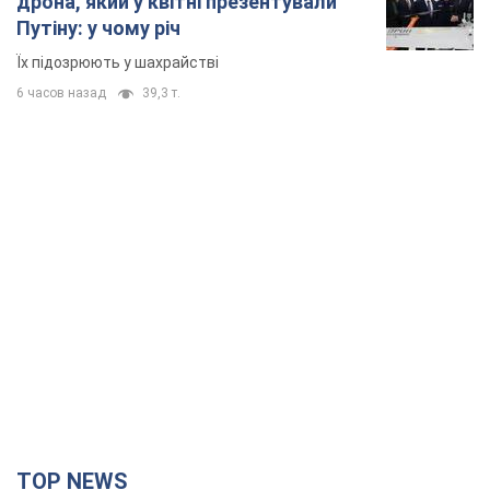
дрона, який у квітні презентували
Путіну: у чому річ
Їх підозрюють у шахрайстві
6 часов назад
39,3 т.
TOP NEWS