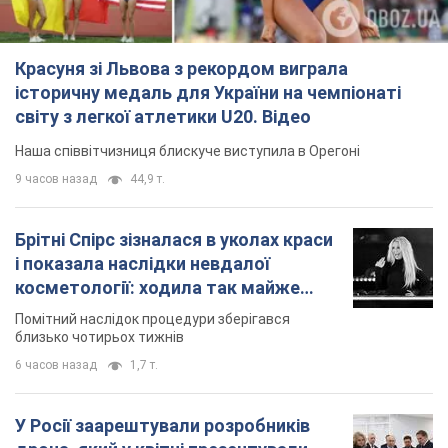
Красуня зі Львова з рекордом виграла
історичну медаль для України на чемпіонаті
світу з легкої атлетики U20. Відео
Наша співвітчизниця блискуче виступила в Орегоні
9 часов назад
44,9 т.
Брітні Спірс зізналася в уколах краси
і показала наслідки невдалої
косметології: ходила так майже
місяць
Помітний наслідок процедури зберігався
близько чотирьох тижнів
6 часов назад
1,7 т.
У Росії заарештували розробників