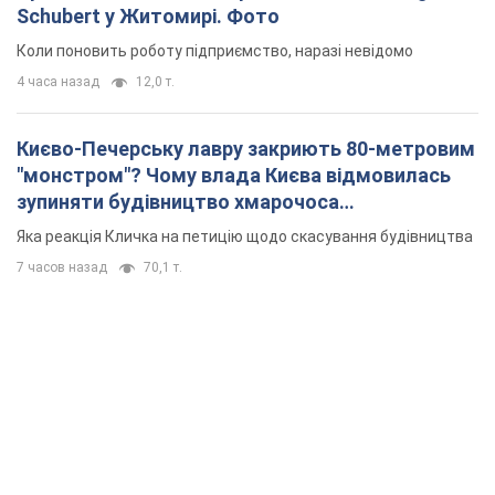
Schubert у Житомирі. Фото
Коли поновить роботу підприємство, наразі невідомо
4 часа назад
12,0 т.
Києво-Печерську лавру закриють 80-метровим
"монстром"? Чому влада Києва відмовилась
зупиняти будівництво хмарочоса
"московського вірянина"
Яка реакція Кличка на петицію щодо скасування будівництва
7 часов назад
70,1 т.