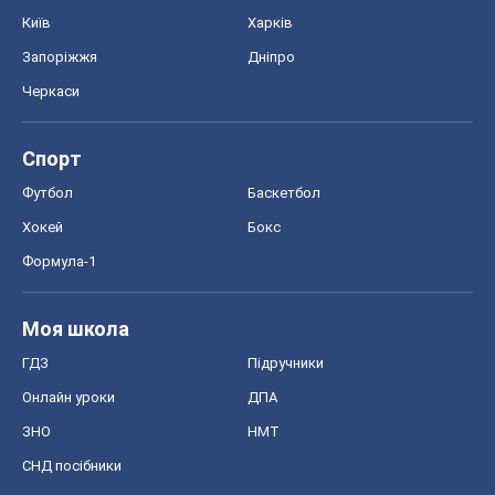
Київ
Харків
Запоріжжя
Дніпро
Черкаси
Спорт
Футбол
Баскетбол
Хокей
Бокс
Формула-1
Моя школа
ГДЗ
Підручники
Онлайн уроки
ДПА
ЗНО
НМТ
СНД посібники