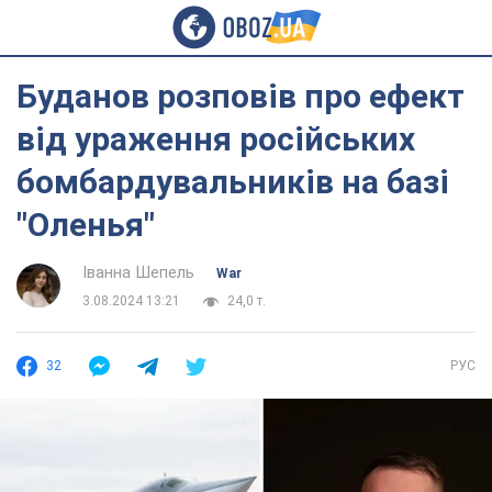
Буданов розповів про ефект
від ураження російських
бомбардувальників на базі
"Оленья"
Іванна Шепель
War
3.08.2024 13:21
24,0 т.
32
РУС