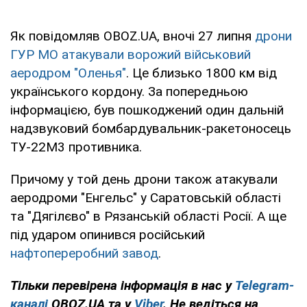
Як повідомляв OBOZ.UA, вночі 27 липня
дрони
ГУР МО атакували ворожий військовий
аеродром "Оленья"
. Це близько 1800 км від
українського кордону. За попередньою
інформацією, був пошкоджений один дальній
надзвуковий бомбардувальник-ракетоносець
ТУ-22М3 противника.
Причому у той день дрони також атакували
аеродроми "Енгельс" у Саратовській області
та "Дягілєво" в Рязанській області Росії. А ще
під ударом опинився російський
нафтопереробний завод
.
Тільки перевірена інформація в нас у
Telegram-
каналі
OBOZ.UA та у
Viber
. Не ведіться на