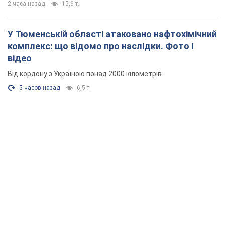
2 часа назад
15,6 т.
У Тюменській області атаковано нафтохімічний
комплекс: що відомо про наслідки. Фото і
відео
Від кордону з Україною понад 2000 кілометрів
5 часов назад
6,5 т.