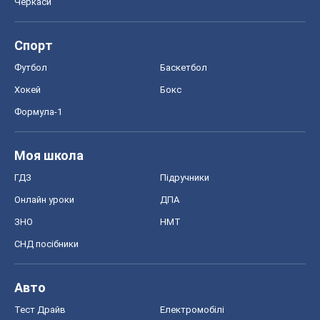
Черкаси
Спорт
Футбол
Баскетбол
Хокей
Бокс
Формула-1
Моя школа
ГДЗ
Підручники
Онлайн уроки
ДПА
ЗНО
НМТ
СНД посібники
Авто
Тест Драйв
Електромобілі