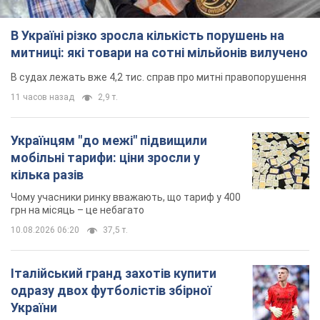
В Україні різко зросла кількість порушень на
митниці: які товари на сотні мільйонів вилучено
В судах лежать вже 4,2 тис. справ про митні правопорушення
11 часов назад
2,9 т.
Українцям "до межі" підвищили
мобільні тарифи: ціни зросли у
кілька разів
Чому учасники ринку вважають, що тариф у 400
грн на місяць – це небагато
10.08.2026 06:20
37,5 т.
Італійський гранд захотів купити
одразу двох футболістів збірної
України