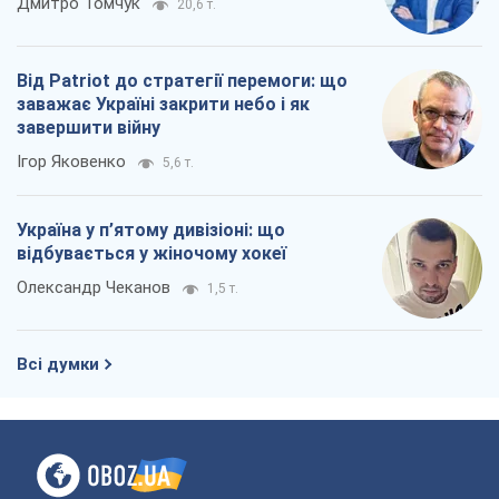
Дмитро Томчук
20,6 т.
Від Patriot до стратегії перемоги: що
заважає Україні закрити небо і як
завершити війну
Ігор Яковенко
5,6 т.
Україна у п’ятому дивізіоні: що
відбувається у жіночому хокеї
Олександр Чеканов
1,5 т.
Всі думки