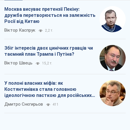
Москва висуває претензії Пекіну:
дружба перетворюється на залежність
Росії від Китаю
Віктор Каспрук
2,2 т.
Збіг інтересів двох цинічних гравців чи
таємний план Трампа і Путіна?
Віктор Швець
15,2 т.
У полоні власних міфів: як
Костянтинівка стала головною
ідеологічною пасткою для російських
окупантів
Дмитро Снєгирьов
411