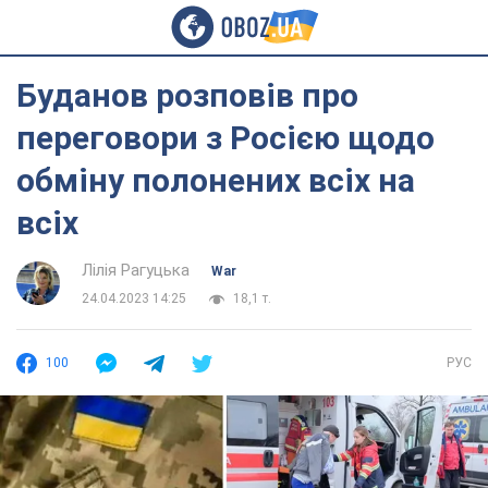
Буданов розповів про
переговори з Росією щодо
обміну полонених всіх на
всіх
Лілія Рагуцька
War
24.04.2023 14:25
18,1 т.
100
РУС