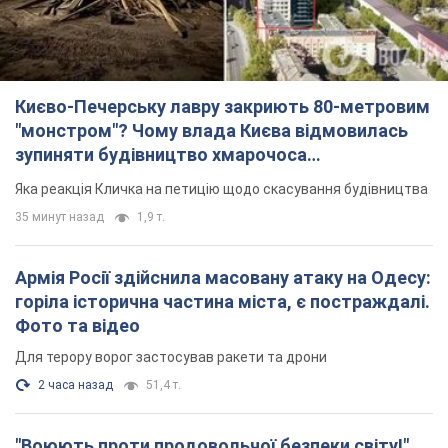
Києво-Печерську лавру закриють 80-метровим
"монстром"? Чому влада Києва відмовилась
зупиняти будівництво хмарочоса
"московського вірянина"
Яка реакція Кличка на петицію щодо скасування будівництва
35 минут назад
1,9 т.
Армія Росії здійснила масовану атаку на Одесу:
горіла історична частина міста, є постраждалі.
Фото та відео
Для терору ворог застосував ракети та дрони
2 часа назад
51,4 т.
"Воюють проти продовольчої безпеки світу!"