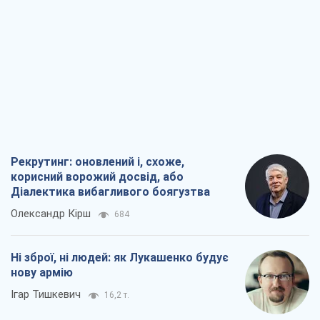
Рекрутинг: оновлений і, схоже,
корисний ворожий досвід, або
Діалектика вибагливого боягузтва
Олександр Кірш
684
Ні зброї, ні людей: як Лукашенко будує
нову армію
Ігар Тишкевич
16,2 т.