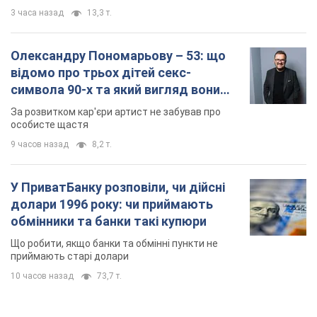
3 часа назад
13,3 т.
Олександру Пономарьову – 53: що
відомо про трьох дітей секс-
символа 90-х та який вигляд вони
мають
За розвитком кар'єри артист не забував про
особисте щастя
9 часов назад
8,2 т.
У ПриватБанку розповіли, чи дійсні
долари 1996 року: чи приймають
обмінники та банки такі купюри
Що робити, якщо банки та обмінні пункти не
приймають старі долари
10 часов назад
73,7 т.