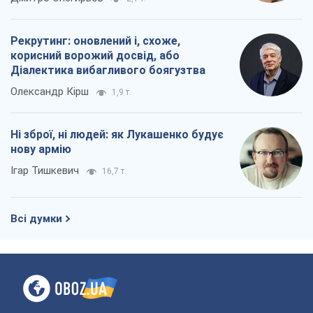
Рекрутинг: оновлений і, схоже,
корисний ворожий досвід, або
Діалектика вибагливого боягузтва
Олександр Кірш
1,9 т.
Ні зброї, ні людей: як Лукашенко будує
нову армію
Ігар Тишкевич
16,7 т.
Всі думки