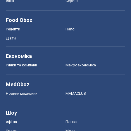
Акції
Сервіс
Food Oboz
Рецепти
Напої
Дієти
Економіка
Ринки та компанії
Макроекономіка
MedOboz
Новини медицини
MAMACLUB
Шоу
Афіша
Плітки
Краса
Мода