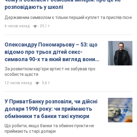
розповідають у школі
Державним символом є тільки перший куплет та приспів пісні
6 часов назад
29,1 т.
Олександру Пономарьову – 53: що
відомо про трьох дітей секс-
символа 90-х та який вигляд вони
мають
За розвитком кар'єри артист не забував про
особисте щастя
12 часов назад
9,6 т.
У ПриватБанку розповіли, чи дійсні
долари 1996 року: чи приймають
обмінники та банки такі купюри
Що робити, якщо банки та обмінні пункти не
приймають старі долари