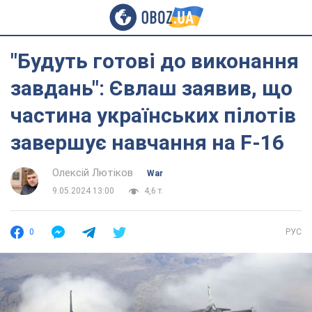
"Будуть готові до виконання
завдань": Євлаш заявив, що
частина українських пілотів
завершує навчання на F-16
Олексій Лютіков
War
9.05.2024 13:00
4,6 т.
0
РУС