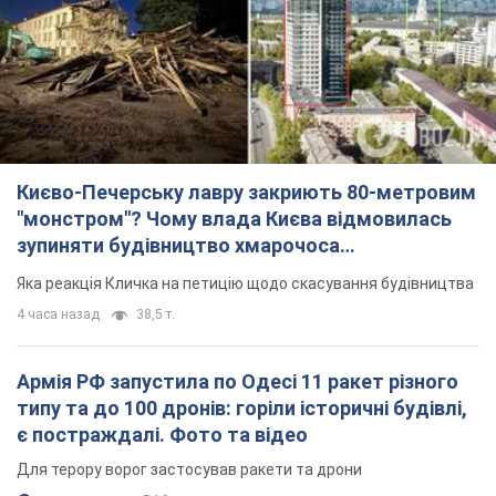
Києво-Печерську лавру закриють 80-метровим
"монстром"? Чому влада Києва відмовилась
зупиняти будівництво хмарочоса
"московського вірянина"
Яка реакція Кличка на петицію щодо скасування будівництва
4 часа назад
38,5 т.
Армія РФ запустила по Одесі 11 ракет різного
типу та до 100 дронів: горіли історичні будівлі,
є постраждалі. Фото та відео
Для терору ворог застосував ракети та дрони