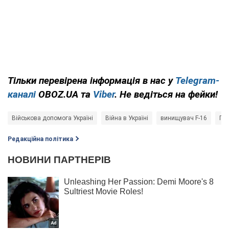
Тільки перевірена інформація в нас у
Telegram-
каналі
OBOZ.UA та
Viber
. Не ведіться на фейки!
Військова допомога Україні
Війна в Україні
винищувач F-16
Пов
Редакційна політика