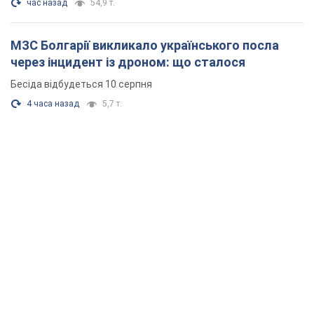
час назад
54,9 т.
МЗС Болгарії викликало українського посла
через інцидент із дроном: що сталося
Бесіда відбудеться 10 серпня
4 часа назад
5,7 т.