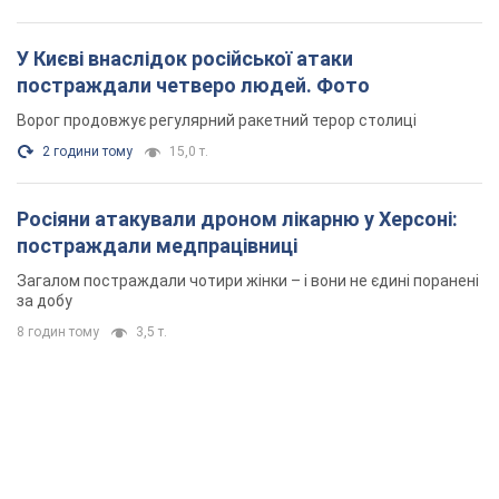
У Києві внаслідок російської атаки
постраждали четверо людей. Фото
Ворог продовжує регулярний ракетний терор столиці
2 години тому
15,0 т.
Росіяни атакували дроном лікарню у Херсоні:
постраждали медпрацівниці
Загалом постраждали чотири жінки – і вони не єдині поранені
за добу
8 годин тому
3,5 т.