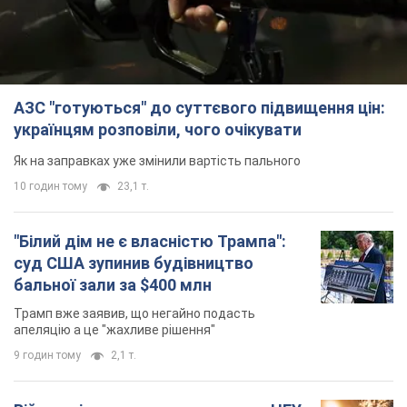
АЗС "готуються" до суттєвого підвищення цін:
українцям розповіли, чого очікувати
Як на заправках уже змінили вартість пального
10 годин тому
23,1 т.
"Білий дім не є власністю Трампа":
суд США зупинив будівництво
бальної зали за $400 млн
Трамп вже заявив, що негайно подасть
апеляцію а це "жахливе рішення"
9 годин тому
2,1 т.