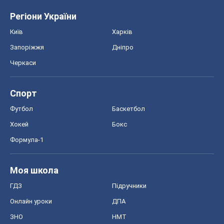
Регіони України
Київ
Харків
Запоріжжя
Дніпро
Черкаси
Спорт
Футбол
Баскетбол
Хокей
Бокс
Формула-1
Моя школа
ГДЗ
Підручники
Онлайн уроки
ДПА
ЗНО
НМТ