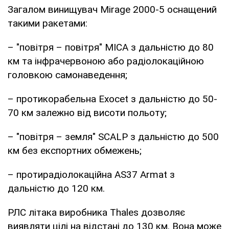
Загалом винищувач Mirage 2000-5 оснащений
такими ракетами:
– "повітря – повітря" MICA з дальністю до 80
км та інфрачервоною або радіолокаційною
головкою самонаведення;
– протикорабельна Exocet з дальністю до 50-
70 км залежно від висоти польоту;
– "повітря – земля" SCALP з дальністю до 500
км без експортних обмежень;
– протирадіолокаційна AS37 Armat з
дальністю до 120 км.
РЛС літака виробника Thales дозволяє
виявляти цілі на відстані до 130 км. Вона може