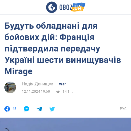
Будуть обладнані для
бойових дій: Франція
підтвердила передачу
Україні шести винищувачів
Mirage
Надія Данищук
War
12.11.2024 19:50
14,1 т.
48
РУС