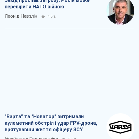
Захід проспав загрозу: Росія може
перевірити НАТО війною
Леонід Невзлін
4,5 т.
"Варта" та "Новатор" витримали
кулеметний обстріл і удар FPV-дрона,
врятувавши життя офіцеру ЗСУ
Українська Бронетехніка