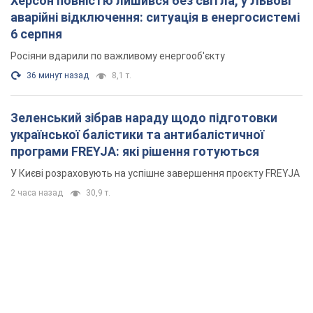
Херсон повністю лишився без світла, у Львові
аварійні відключення: ситуація в енергосистемі
6 серпня
Росіяни вдарили по важливому енергооб'єкту
36 минут назад
8,1 т.
Зеленський зібрав нараду щодо підготовки
української балістики та антибалістичної
програми FREYJA: які рішення готуються
У Києві розраховують на успішне завершення проєкту FREYJA
2 часа назад
30,9 т.