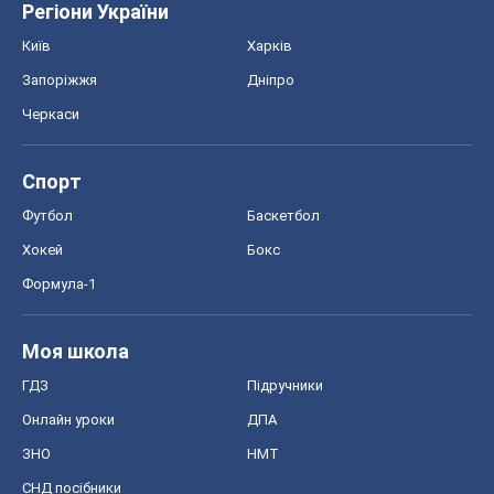
Регіони України
Київ
Харків
Запоріжжя
Дніпро
Черкаси
Спорт
Футбол
Баскетбол
Хокей
Бокс
Формула-1
Моя школа
ГДЗ
Підручники
Онлайн уроки
ДПА
ЗНО
НМТ
СНД посібники