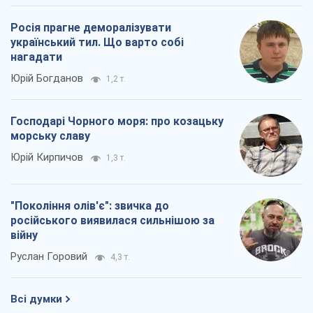
Росія прагне деморалізувати
український тил. Що варто собі
нагадати
Юрій Богданов
1,2 т.
Господарі Чорного моря: про козацьку
морську славу
Юрій Кирпичов
1,3 т.
"Покоління олів'є": звичка до
російського виявилася сильнішою за
війну
Руслан Горовий
4,3 т.
Всі думки