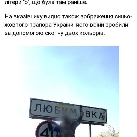
літери "о", що була там раніше.
На вказівнику видно також зображення синьо-
жовтого прапора України: його воїни зробили
за допомогою скотчу двох кольорів.