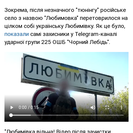
Зокрема, після незначного "тюнінгу" російське
село з назвою "Любимовка" перетоврилося на
цілком собі українську Любимівку. Як це було,
показали
самі захисники у Telegram-каналі
ударної групи 225 ОШБ "Чорний Лебідь".
"Любимівка вільна! Відео після зачистки