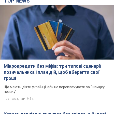
TOP NEWS
Мікрокредити без міфів: три типові сценарії
позичальника і план дій, щоб вберегти свої
гроші
Що мають діяти українці, аби не переплачувати за "швидку
позику"
час назад
9,5 т.