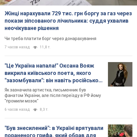
Жінці нарахували 729 тис. грн боргу за газ через
покази зіпсованого лічильника: суддя ухвалив
неочікуване рішення
Чи треба платити борг через донарахування
7 часов назад
11,8 т.
"Це Україна напала!" Оксана Вояж
викрила київського поета, якого
"зазомбували": він навіть російської
не знав, а тепер хоче геноциду
Як зазначила артистка, письменник був
українців
фанатом України, але після переїзду в РФ йому
"промили мозок"
6 часов назад
8,3 т.
"Був знесилений": в Україні врятували
пораненого грифа, який обрав для