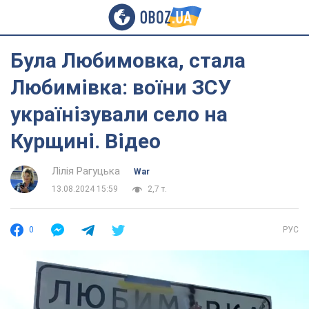
Була Любимовка, стала
Любимівка: воїни ЗСУ
українізували село на
Курщині. Відео
Лілія Рагуцька
War
13.08.2024 15:59
2,7 т.
0
РУС