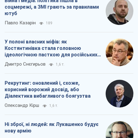
Війна і медіа: політика пішла в
соцмережі, а ЗМІ грають за правилами
ютуб
Павло Казарін
189
У полоні власних міфів: як
Костянтинівка стала головною
ідеологічною пасткою для російських
окупантів
Дмитро Снєгирьов
1,6 т.
Рекрутинг: оновлений і, схоже,
корисний ворожий досвід, або
Діалектика вибагливого боягузтва
Олександр Кірш
1,6 т.
Ні зброї, ні людей: як Лукашенко будує
нову армію