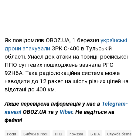
Як повідомляв OBOZ.UA, 1 березня
українські
дрони атакували
ЗРК С-400 в Тульській
області. Унаслідок атаки на позиції російської
ППО суттєвих пошкоджень зазнала РЛС
92Н6А. Така радіолокаційна система може
наводити до 12 ракет на шість різних цілей на
відстані до 400 км.
Лише перевірена інформація у нас в
Telegram-
каналі
OBOZ.UA та у
Viber
. Не ведіться на
фейки!
Росія
Вибухи в Росії
НПЗ
пожежа
БПЛА
Служба безпеки 