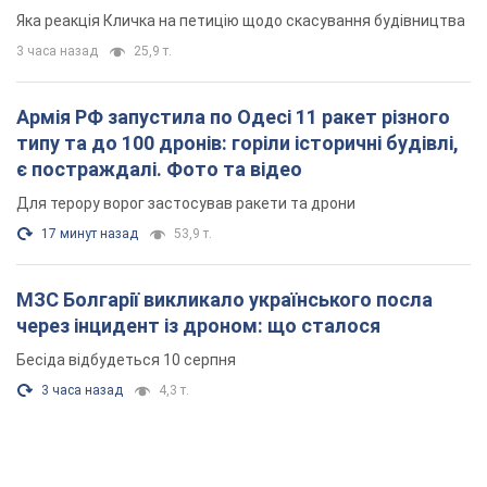
"московського вірянина"
Яка реакція Кличка на петицію щодо скасування будівництва
3 часа назад
25,9 т.
Армія РФ запустила по Одесі 11 ракет різного
типу та до 100 дронів: горіли історичні будівлі,
є постраждалі. Фото та відео
Для терору ворог застосував ракети та дрони
17 минут назад
53,9 т.
МЗС Болгарії викликало українського посла
через інцидент із дроном: що сталося
Бесіда відбудеться 10 серпня
3 часа назад
4,3 т.