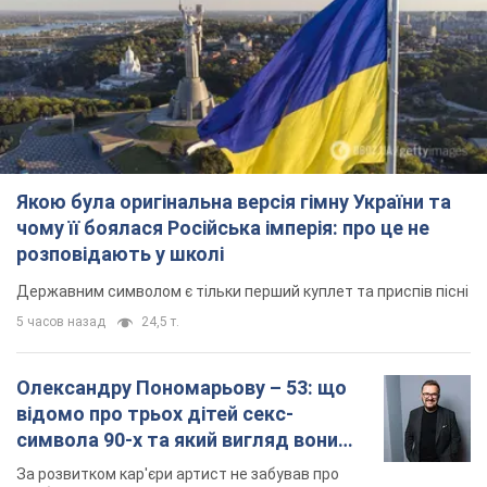
Якою була оригінальна версія гімну України та
чому її боялася Російська імперія: про це не
розповідають у школі
Державним символом є тільки перший куплет та приспів пісні
5 часов назад
24,5 т.
Олександру Пономарьову – 53: що
відомо про трьох дітей секс-
символа 90-х та який вигляд вони
мають
За розвитком кар'єри артист не забував про