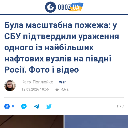
Була масштабна пожежа: у
СБУ підтвердили ураження
одного із найбільших
нафтових вузлів на півдні
Росії. Фото і відео
Катя Поплюйко
War
12.03.2026 10:56
4,6 т.
0
РУС