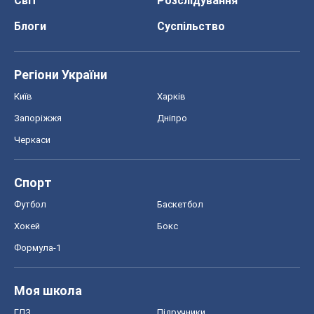
Світ
Розслідування
Блоги
Суспільство
Регіони України
Київ
Харків
Запоріжжя
Дніпро
Черкаси
Спорт
Футбол
Баскетбол
Хокей
Бокс
Формула-1
Моя школа
ГДЗ
Підручники