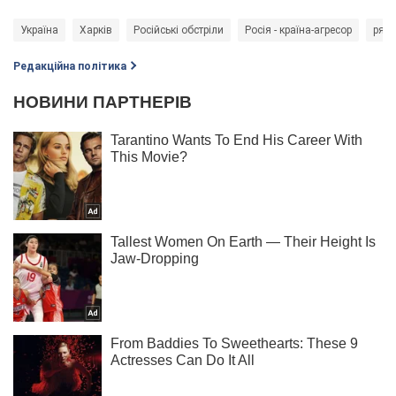
Україна
Харків
Російські обстріли
Росія - країна-агресор
ряту
Редакційна політика