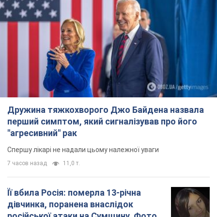
Дружина тяжкохворого Джо Байдена назвала
перший симптом, який сигналізував про його
"агресивний" рак
Спершу лікарі не надали цьому належної уваги
7 часов назад
11,0 т.
Її вбила Росія: померла 13-річна
дівчинка, поранена внаслідок
російської атаки на Сумщину. Фото