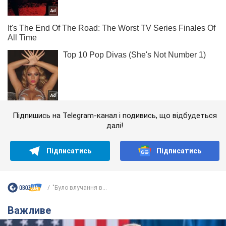
Підпишись на Telegram-канал і подивись, що відбудеться
далі!
Підписатись
Підписатись
"Було влучання в...
Важливе