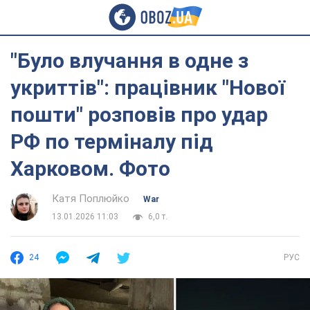
"Було влучання в одне з
укриттів": працівник "Нової
пошти" розповів про удар
РФ по терміналу під
Харковом. Фото
Катя Поплюйко
War
13.01.2026 11:03
6,0 т.
24
РУС