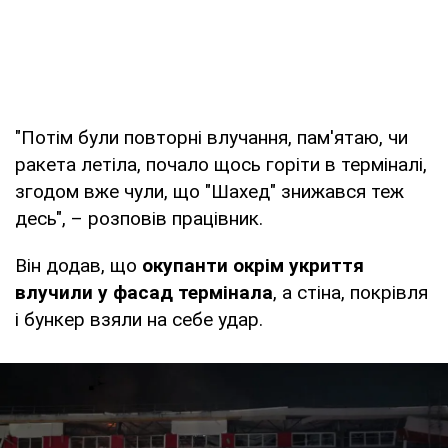
"Потім були повторні влучання, пам'ятаю, чи
ракета летіла, почало щось горіти в терміналі,
згодом вже чули, що "Шахед" знижався теж
десь", – розповів працівник.
Він додав, що
окупанти окрім укриття
влучили у фасад термінала
, а стіна, покрівля
і бункер взяли на себе удар.