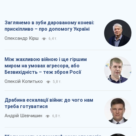
миром на умовах агресора, або
Безвихідність – теж зброя Росії
Олексій Копитько
5,8 т.
Драбина ескалації війни: до чого нам
треба готуватися
Андрій Шевчишин
6,8 т.
"Коли хочеться помсти": чому стратегія
України має залишатися іншою
Серж Марко
7,3 т.
Всі думки