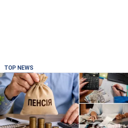
TOP NEWS
Українці "хакнули" Пенсійний фонд: виплати
масово підвищують через позови, але грошей
не вистачає
Як перераховують пенсії
час назад
33,1 т.