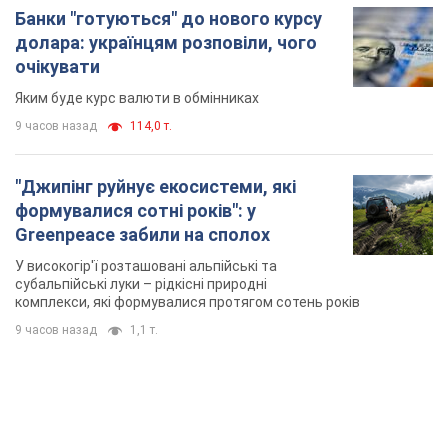
формувалися сотні років": у
Greenpeace забили на сполох
У високогір'ї розташовані альпійські та
субальпійські луки – рідкісні природні
комплекси, які формувалися протягом сотень років
9 часов назад
1,1 т.