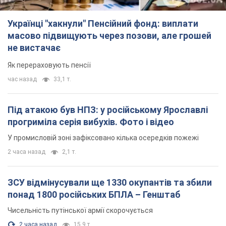
Під атакою був НПЗ: у російському Ярославлі
прогриміла серія вибухів. Фото і відео
У промисловій зоні зафіксовано кілька осередків пожежі
2 часа назад
2,1 т.
ЗСУ відмінусували ще 1330 окупантів та збили
понад 1800 російських БПЛА – Генштаб
Чисельність путінської армії скорочується
2 часа назад
15,9 т.