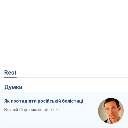
Rest
Думки
Як протидіяти російській балістиці
Віталій Портников
15,6 т.
Попри все, Київ вистоїть. Бо здатися
означає втратити все
Ольга Айвазовська
10,5 т.
Захід зобов'язаний зупинити путінський
геноцид українців