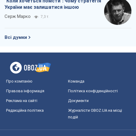
Про компанію
Команда
Правова інформація
Політика конфіденційності
Реклама на сайті
Документи
Редакційна політика
Журналісти OBOZ.UA на місці
подій
OBOZ.UA
Політика
Світ
Розслідування
Блоги
Суспільство
Регіони України
Київ
Харків