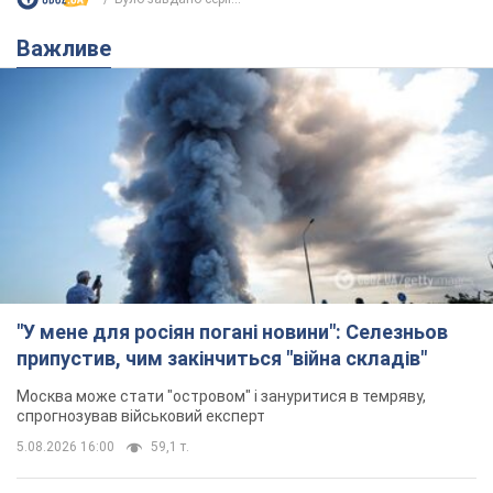
"У мене для росіян погані новини": Селезньов
припустив, чим закінчиться "війна складів"
Москва може стати "островом" і зануритися в темряву,
спрогнозував військовий експерт
5.08.2026 16:00
59,1 т.
Банки "готуються" до нового курсу
долара: українцям розповіли, чого
очікувати
Яким буде курс валюти в обмінниках
9 часов назад
114,0 т.
"Джипінг руйнує екосистеми, які