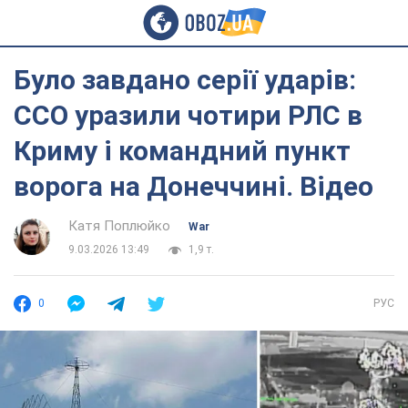
Було завдано серії ударів:
ССО уразили чотири РЛС в
Криму і командний пункт
ворога на Донеччині. Відео
Катя Поплюйко
War
9.03.2026 13:49
1,9 т.
0
РУС