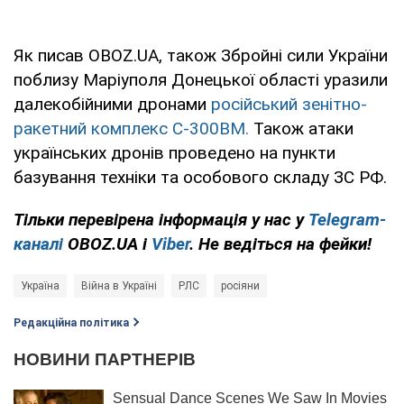
Як писав OBOZ.UA, також Збройні сили України
поблизу Маріуполя Донецької області уразили
далекобійними дронами
російський зенітно-
ракетний комплекс С-300ВМ.
Також атаки
українських дронів проведено на пункти
базування техніки та особового складу ЗС РФ.
Тільки
перевірена інформація у нас у
Telegram-
каналі
OBOZ.UA і
Viber
. Не ведіться на фейки!
Україна
Війна в Україні
РЛС
росіяни
Редакційна політика