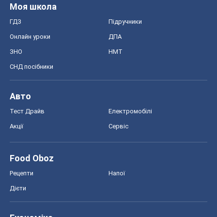
Тест Драйв
Електромобілі
Акції
Сервіс
Food Oboz
Рецепти
Напої
Дієти
Економіка
Ринки та компанії
Макроекономіка
MedOboz
Новини медицини
MAMACLUB
Шоу