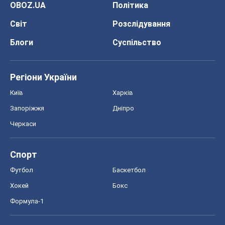
Запоріжжя
Дніпро
Черкаси
Спорт
Футбол
Баскетбол
Хокей
Бокс
Формула-1
Моя школа
ГДЗ
Підручники
Онлайн уроки
ДПА
ЗНО
НМТ
СНД посібники
Авто