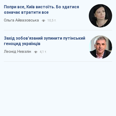
Леонід Невзлін
4,1 т.
Заглянемо в зуби дарованому коневі:
прискіпливо – про допомогу Україні
Олександр Кірш
6,4 т.
Між жахливою війною і ще гіршим