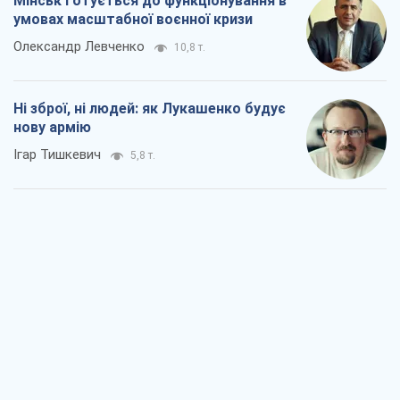
Мінськ готується до функціонування в
умовах масштабної воєнної кризи
Олександр Левченко
10,8 т.
Ні зброї, ні людей: як Лукашенко будує
нову армію
Ігар Тишкевич
5,8 т.