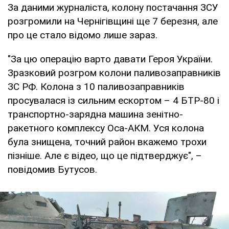
За даними журналіста, колону постачання ЗСУ
розгромили на Чернігівщині ще 7 березня, але
про це стало відомо лише зараз.
"За цю операцію варто давати Героя України.
Зразковий розгром колони паливозаправників
ЗС РФ. Колона з 10 паливозаправників
просувалася із сильним ескортом – 4 БТР-80 і
транспортно-зарядна машина зенітно-
ракетного комплексу Оса-АКМ. Уся колона
була знищена, точний район вкажемо трохи
пізніше. Але є відео, що це підтверджує", –
повідомив Бутусов.