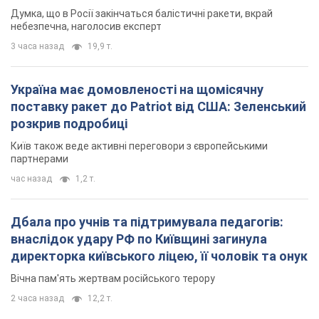
Думка, що в Росії закінчаться балістичні ракети, вкрай
небезпечна, наголосив експерт
3 часа назад
19,9 т.
Україна має домовленості на щомісячну
поставку ракет до Patriot від США: Зеленський
розкрив подробиці
Київ також веде активні переговори з європейськими
партнерами
час назад
1,2 т.
Дбала про учнів та підтримувала педагогів:
внаслідок удару РФ по Київщині загинула
директорка київського ліцею, її чоловік та онук
Вічна пам'ять жертвам російського терору
2 часа назад
12,2 т.