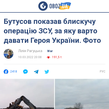
Бутусов показав блискучу
операцію ЗСУ, за яку варто
давати Героя України. Фото
Лілія Рагуцька
War
10.03.2022 20:08
191,5 т.
2418
РУС