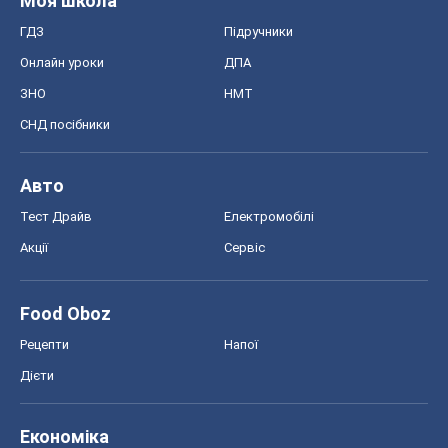
Моя школа
ГДЗ
Підручники
Онлайн уроки
ДПА
ЗНО
НМТ
СНД посібники
Авто
Тест Драйв
Електромобілі
Акції
Сервіс
Food Oboz
Рецепти
Напої
Дієти
Економіка