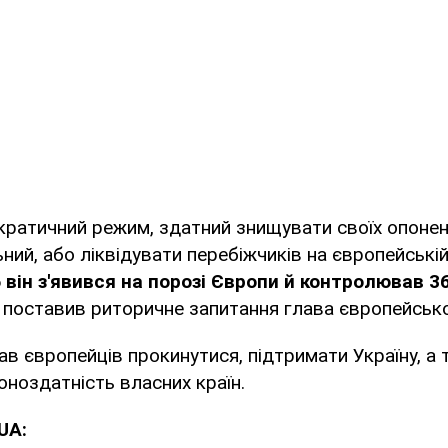
кратичний режим, здатний знищувати своїх опонент
ьний, або ліквідувати перебіжчиків на європейській
 він з'явився на порозі Європи й контролював 3
– поставив риторичне запитання глава європейсько
в європейців прокинутися, підтримати Україну, а
ноздатність власних країн.
UA: