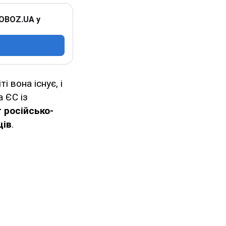
 OBOZ.UA у
і вона існує, і
 ЄС із
 російсько-
ців
.