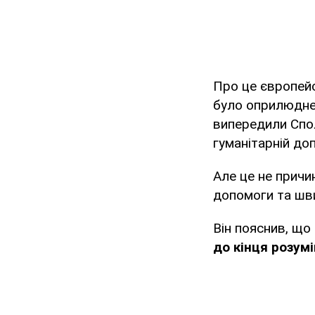
Про це європейс
було оприлюднен
випередили Спол
гуманітарній доп
Але це не причи
допомоги та шв
Він пояснив, що
до кінця розумі