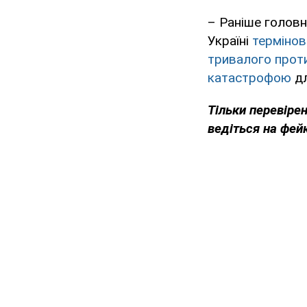
– Раніше голов
Україні
термінов
тривалого прот
катастрофою
дл
Тільки перевіре
ведіться на фей