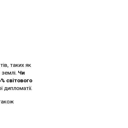
ів, таких як
 землі.
Чи
6% світового
ї дипломатії.
 також