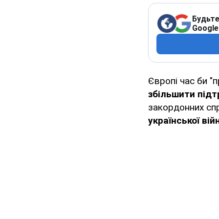
Будьте
Google
Європі час би "п
збільшити підт
закордонних спр
української ві