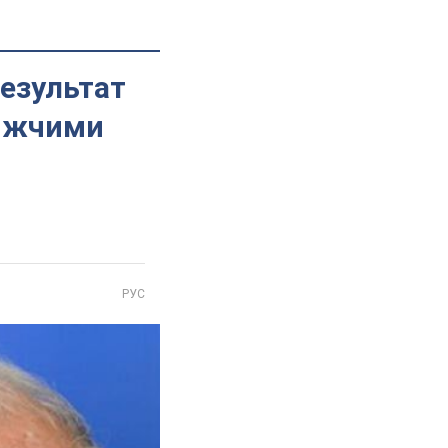
результат
лижчими
РУС