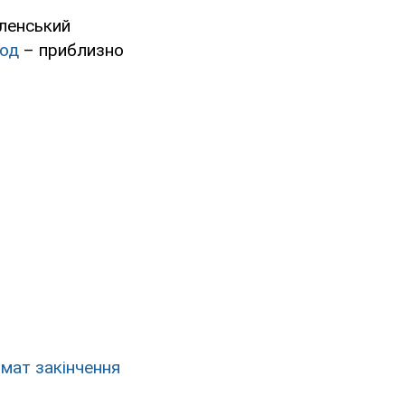
еленський
іод
– приблизно
мат закінчення