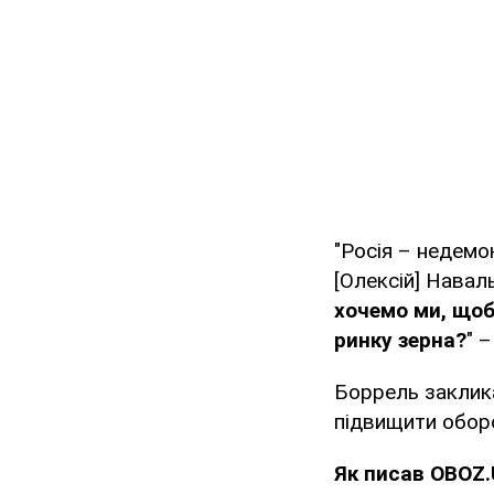
"Росія – недемо
[Олексій] Навал
хочемо ми, щоб
ринку зерна?
" 
Боррель заклика
підвищити оборо
Як писав OBOZ.