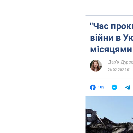
"Час прок
війни в 
місяцями
Дар'я Дуро
26.02.2024 01:
103