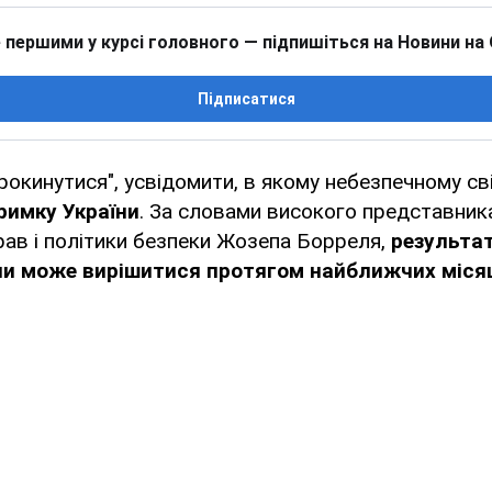
 першими у курсі головного — підпишіться на Новини на
Підписатися
рокинутися", усвідомити, в якому небезпечному світ
римку України
. За словами високого представника
ав і політики безпеки Жозепа Борреля,
результат
йни може вирішитися протягом найближчих міся