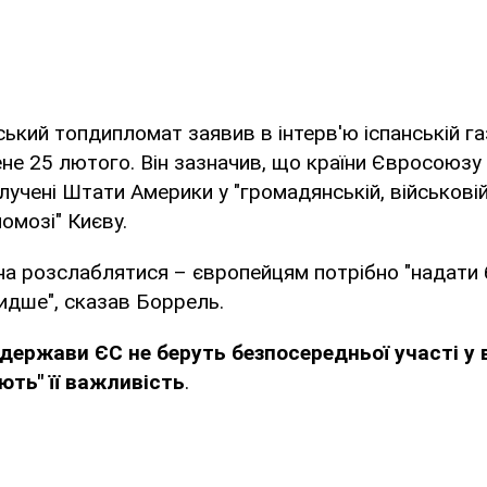
ький топдипломат заявив в інтерв'ю іспанській га
е 25 лютого. Він зазначив, що країни Євросоюзу 
учені Штати Америки у "громадянській, військовій,
омозі" Києву.
на розслаблятися – європейцям потрібно "надати
идше", сказав Боррель.
держави ЄС не беруть безпосередньої участі у в
ють" її важливість
.