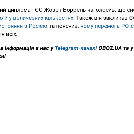
ний дипломат ЄС Жозеп Боррель наголосив, що сна
о й у величезних кількостях
. Також він закликав 
истояння з Росією
та пояснив,
чому перемога РФ с
я всіх.
на інформація в нас у
Telegram-каналі
OBOZ.UA та 
ки!