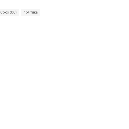
 Союз (ЄС)
політика
Жозеп Боррель