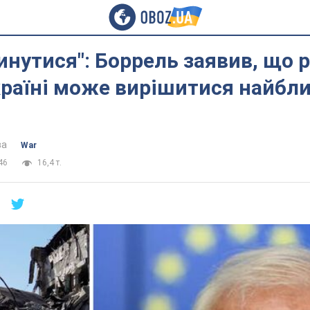
инутися": Боррель заявив, що 
Україні може вирішитися найб
ва
War
46
16,4 т.