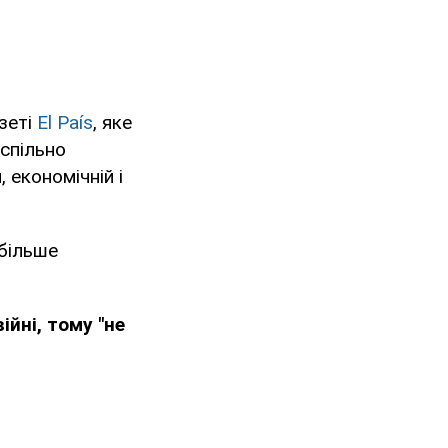
зеті
El País
, яке
спільно
 економічній і
 більше
ійні, тому "не