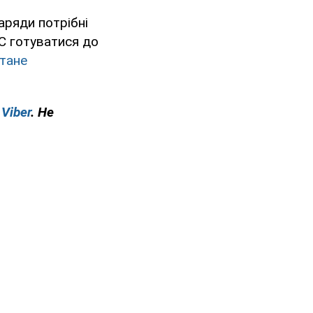
ряди потрібні
ЄС готуватися до
тане
у
Viber
. Не