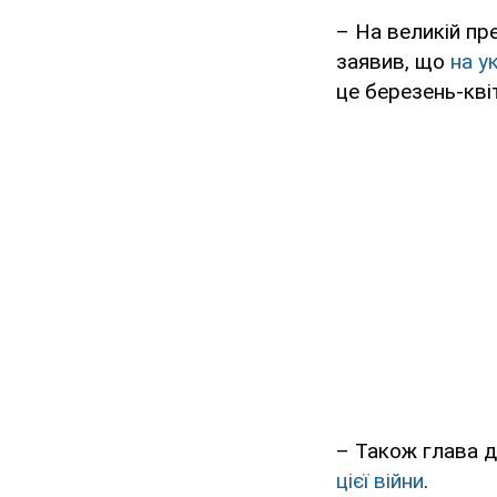
– На великій п
заявив, що
на у
це березень-кві
– Також глава 
цієї війни
.