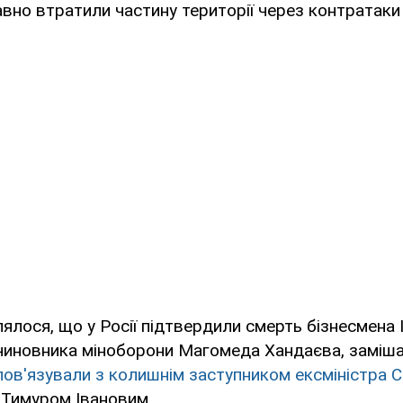
авно втратили частину території через контратаки
ялося, що у Росії підтвердили смерть бізнесмена 
чиновника міноборони Магомеда Хандаєва, замішан
пов'язували з колишнім заступником ексміністра С
Тимуром Івановим.