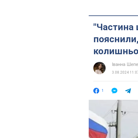
"Частина 
пояснили,
колишньог
Іванна Шеп
3.08.2024 11:0
1