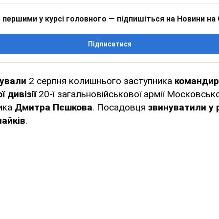
 першими у курсі головного — підпишіться на Новини на
Підписатися
ували
2 серпня колишнього заступника
командира
 дивізії
20-ї загальновійськової армії Московськ
ника
Дмитра Пєшкова
. Посадовця
звинуватили у 
пайків
.