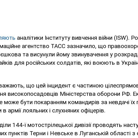
ляють
аналітики Інституту вивчення війни (ISW). Р
маційне агентство ТАСС зазначило, що правоохоро
єшкова та висунули йому звинувачення у розкрад
ків для російських солдатів, які воюють в Україні
важають, що цей інцидент є частиною цілеспрямо
ня високопосадовців Міністерства оборони РФ. Е
 може бути покаранням командирів за невдачі їх 
в армії лояльних і слухняних офіцерів.
діли 144-ї мотострілецької дивізії проводять насту
них пунктів Терни і Невське в Луганській області 