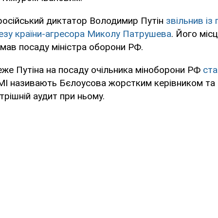
російський диктатор Володимир Путін
звільнив із
езу країни-агресора Миколу Патрушева
. Його міс
ймав посаду міністра оборони РФ.
еже Путіна на посаду очільника міноборони РФ
ста
ЗМІ називають Бєлоусова жорстким керівником та
рішній аудит при ньому.