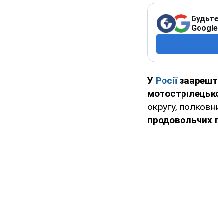
Будьте
Google
У
Росії
заарешт
мотострілецької
округу, полков
продовольчих 