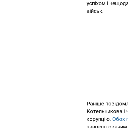
успіхом і нещод
військ.
Раніше повідомл
Котельникова і 
корупцію.
Обох 
заарештованим 