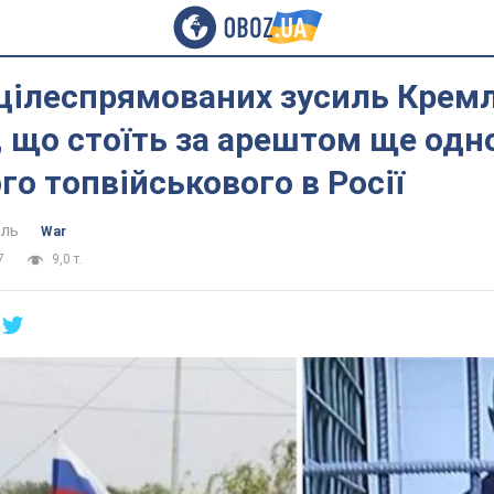
цілеспрямованих зусиль Кремля
 що стоїть за арештом ще одн
о топвійськового в Росії
ель
War
7
9,0 т.