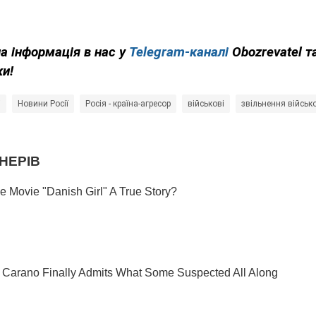
на інформація в нас у
Telegram-каналі
Obozrevatel т
ки!
і
Новини Росії
Росія - країна-агресор
військові
звільнення військ