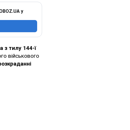
 OBOZ.UA у
 з тилу 144-ї
ого військового
розкраданні