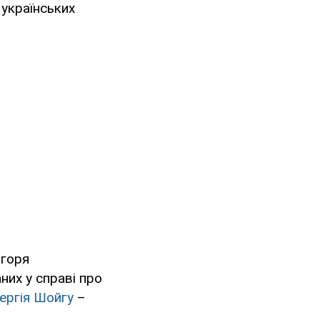
 українських
Ігоря
их у справі про
ергія Шойгу
–