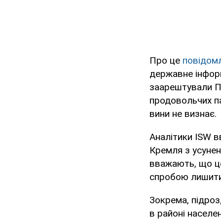
Про це
повідом
державне інфор
заарештували П
продовольчих пай
вини не визнає.
Аналітики ISW в
Кремля з усунен
вважають, що це
спробою лишити 
Зокрема, підроз
в районі населе