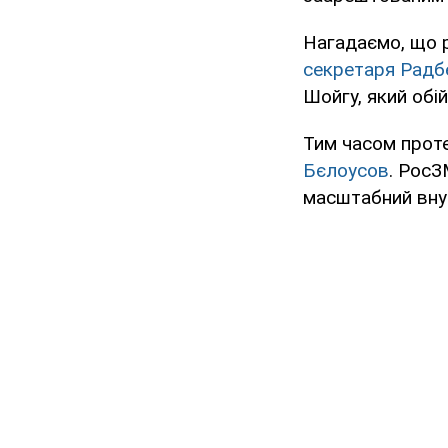
Нагадаємо, що 
секретаря Радб
Шойгу, який обі
Тим часом прот
Бєлоусов
. Рос
масштабний внут