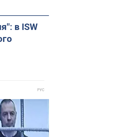
": в ISW
ого
РУС