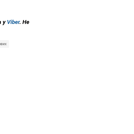
а у
Viber
. Не
ових