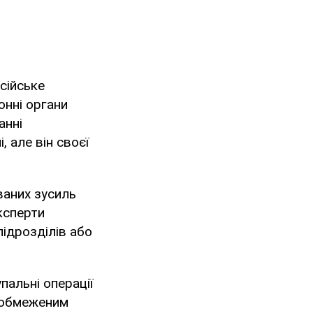
осійське
нні органи
анні
, але він своєї
ваних зусиль
ксперти
підрозділів або
пальні операції
з обмеженим