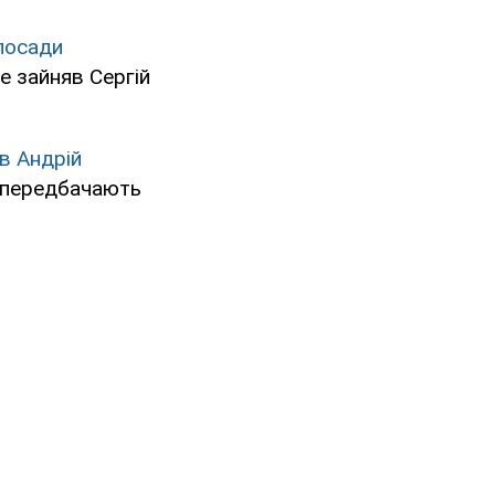
 посади
це зайняв Сергій
в Андрій
 передбачають