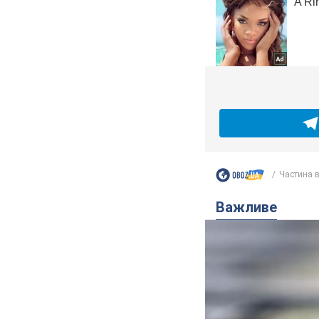
Частина ві
Важливе