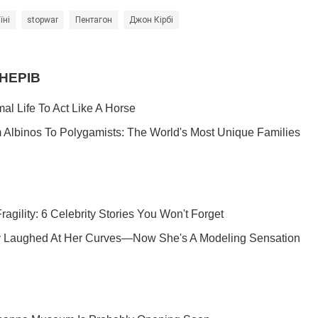
їні
stopwar
Пентагон
Джон Кірбі