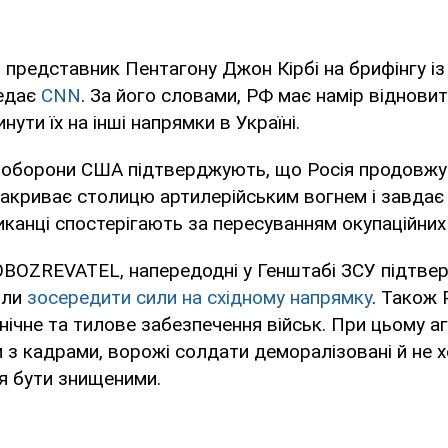
 представник Пентагону Джон Кірбі на брифінгу і
редає
CNN
. За його словами, РФ має намір відновит
нути їх на інші напрямки в Україні.
ноборони США підтверджують, що Росія продовжу
накриває столицю артилерійським вогнем і завдає а
канці спостерігають за пересуванням окупаційних 
OBOZREVATEL, напередодні у Генштабі ЗСУ підтве
или
зосередити сили на східному напрямку
. Також
нічне та тилове забезпечення військ. При цьому а
 з кадрами, ворожі солдати деморалізовані й не 
я бути знищеними.