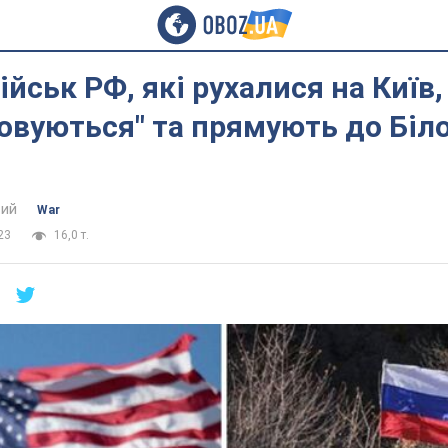
ійськ РФ, які рухалися на Київ,
овуються" та прямують до Біло
ий
War
23
16,0 т.