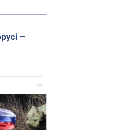
русі –
РУС