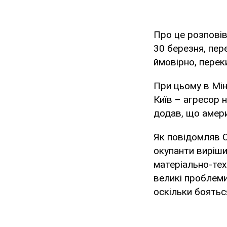
Про це розповів
30 березня, пе
ймовірно, переки
При цьому в Мі
Київ – агресор 
додав, що амери
Як повідомляв 
окупанти виріш
матеріально-тех
великі проблеми
оскільки боятьс