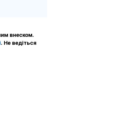
им внеском.
і
. Не ведіться