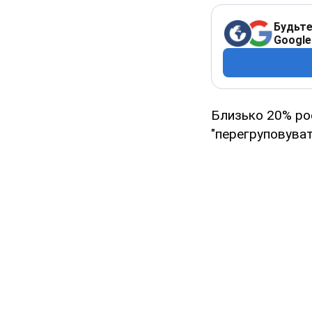
Будьте
Google
Близько 20% росі
"перегруповуват