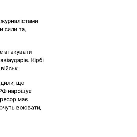
з журналістами
и сили та,
є атакувати
віаударів. Кірбі
військ.
рдили, що
 РФ нарощує
гресор має
хочуть воювати,