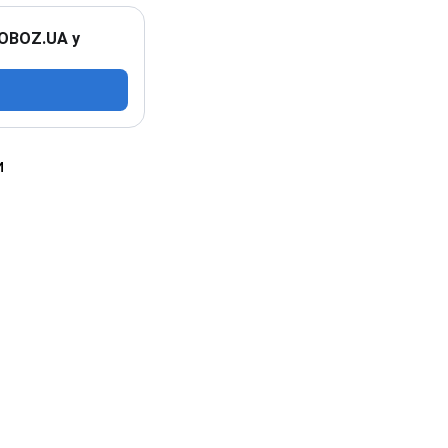
 OBOZ.UA у
и