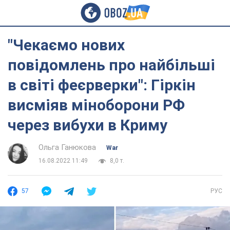
"Чекаємо нових
повідомлень про найбільші
в світі феєрверки": Гіркін
висміяв міноборони РФ
через вибухи в Криму
Ольга Ганюкова
War
16.08.2022 11:49
8,0 т.
57
РУС