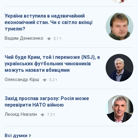
Україна вступила в надзвичайний
економічний стан. Чи є світло вкінці
тунелю?
Вадим Денисенко
5,1 т.
Чий буде Крим, той і переможе (NSJ), а
українських футбольних чиновників
можуть назвати вбивцями
Олександр Кірш
5,2 т.
Захід проспав загрозу: Росія може
перевірити НАТО війною
Леонід Невзлін
7,3 т.
Всі думки