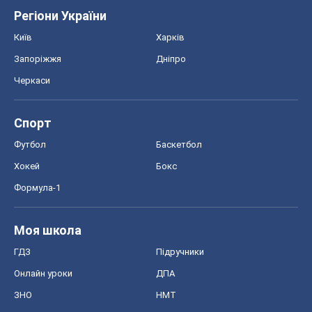
Регіони України
Київ
Харків
Запоріжжя
Дніпро
Черкаси
Спорт
Футбол
Баскетбол
Хокей
Бокс
Формула-1
Моя школа
ГДЗ
Підручники
Онлайн уроки
ДПА
ЗНО
НМТ