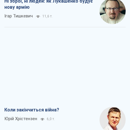
Ні зброї, ні людей: як Лукашенко будує
нову армію
Ігар Тишкевич
11,6 т.
Коли закінчиться війна?
Юрій Хрістензен
6,0 т.