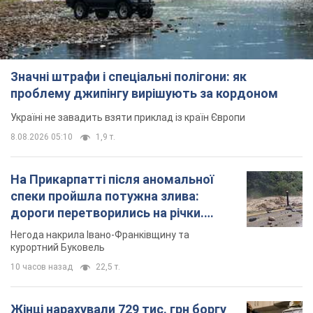
Значні штрафи і спеціальні полігони: як
проблему джипінгу вирішують за кордоном
Україні не завадить взяти приклад із країн Європи
8.08.2026 05:10
1,9 т.
На Прикарпатті після аномальної
спеки пройшла потужна злива:
дороги перетворились на річки.
Відео
Негода накрила Івано-Франківщину та
курортний Буковель
10 часов назад
22,5 т.
Жінці нарахували 729 тис. грн боргу