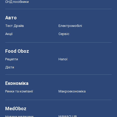
СНД посібники
Авто
Тест Драйв
Електромобілі
Акції
Сервіс
Food Oboz
Рецепти
Напої
Дієти
Економіка
Ринки та компанії
Макроекономіка
MedOboz
Новини медицини
MAMACLUB