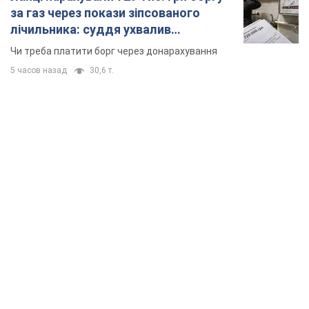
за газ через покази зіпсованого
лічильника: суддя ухвалив
неочікуване рішення
Чи треба платити борг через донарахування
5 часов назад
30,6 т.